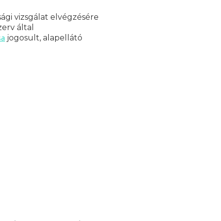
ági vizsgálat elvégzésére
erv által
sa
jogosult, alapellátó