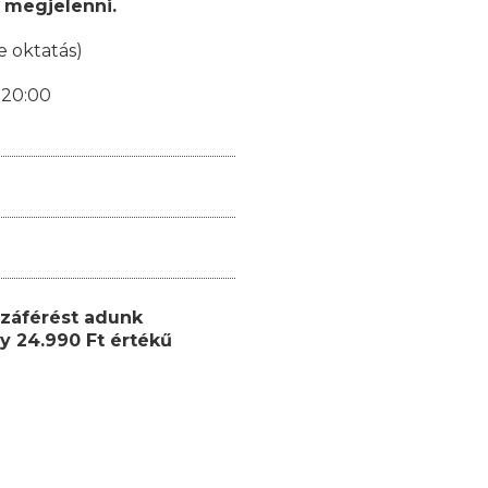
 megjelenni.
e oktatás)
-20:00
záférést adunk
y 24.990 Ft értékű