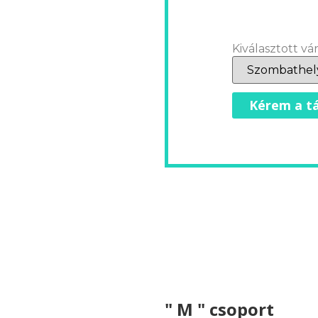
Kiválasztott vár
Kérem a tá
" M " csoport