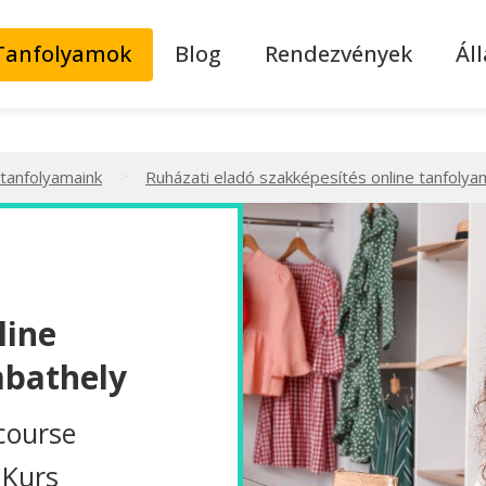
Tanfolyamok
Blog
Rendezvények
Ál
>
 tanfolyamaink
Ruházati eladó szakképesítés online tanfolya
line
mbathely
course
 Kurs