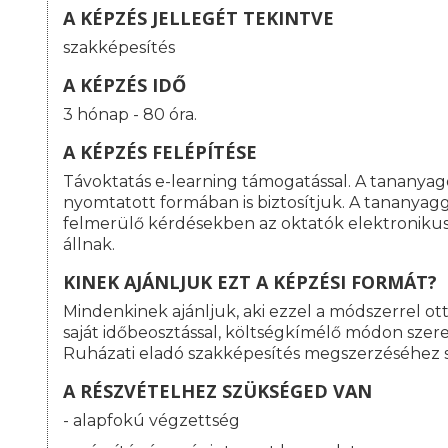
A KÉPZÉS JELLEGÉT TEKINTVE
szakképesítés
A KÉPZÉS IDŐ
3 hónap - 80 óra.
A KÉPZÉS FELÉPÍTÉSE
Távoktatás e-learning támogatással. A tananyag
nyomtatott formában is biztosítjuk. A tananyag
felmerülő kérdésekben az oktatók elektroniku
állnak.
KINEK AJÁNLJUK EZT A KÉPZÉSI FORMÁT?
Mindenkinek ajánljuk, aki ezzel a módszerrel o
saját időbeosztással, költségkímélő módon szeret
Ruházati eladó szakképesítés megszerzéséhez 
A RÉSZVÉTELHEZ SZÜKSÉGED VAN
- alapfokú végzettség