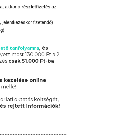
a, akkor a
részletfizetés
az
, jelentkezéskor fizetendő)
ig)
zető tanfolyamra
, és
yett most 130.000 Ft a 2
pzés
csak 51.000 Ft-ba
s kezelése online
 mellé!
orlati oktatás költségét,
és rejtett információk!