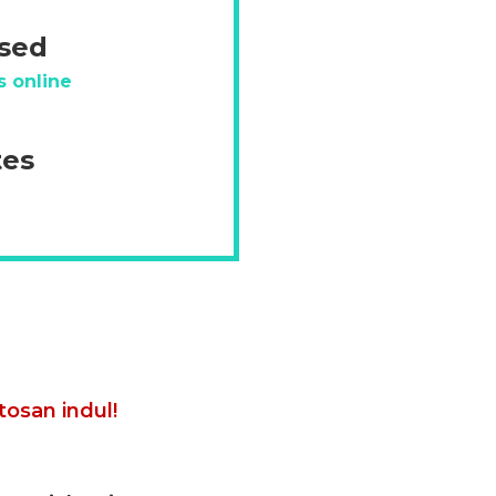
ésed
s online
tes
tosan indul!