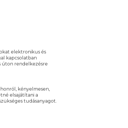
okat elektronikus és
gal kapcsolatban
s úton rendelkezésre
tthonról, kényelmesen,
né elsajátítani a
szükséges tudásanyagot.