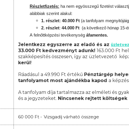
Részletfizetés:
ha nem egyösszegű fizetést választj
alábbiak szerint alakul:
1. részlet: 40.000 Ft
(a tanfolyam megnyitójáig
2. részlet
:
44.000 Ft
(a következő hónap 15-é
A
felnőttképzési
tevékenység
áfamentes.
üzletve
Jelentkezz egyszerre az eladó és az
33.000 Ft kedvezményt adunk!
163.000 Ft hel
szakképesítés összesen, így az üzletvezető ké
kerül
!
Ráadásul a 49.990 Ft értékű
Pénztárgép helye
tanfolyamot most ajándékba kapod
a képzés
A tanfolyam díja tartalmazza az elméleti és gyak
és a jegyzeteket.
Nincsenek rejtett költségek 
60 000 Ft -
Vizsgadíj várható összege