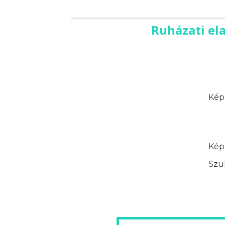
Ruházati el
Képz
Képz
Szük