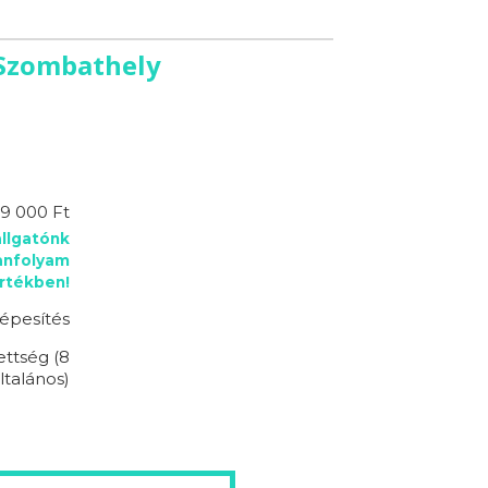
 Szombathely
9 000 Ft
llgatónk
anfolyam
rtékben!
épesítés
ettség (8
ltalános)