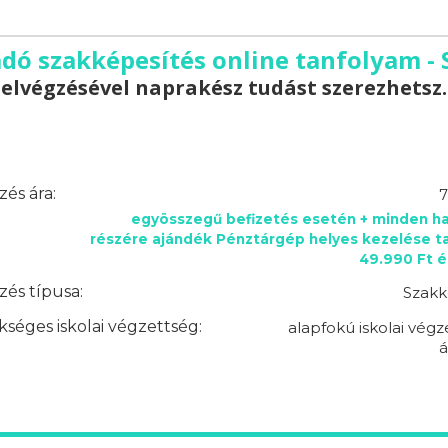
adó szakképesítés online tanfolyam -
elvégzésével naprakész tudást szerezhetsz.
és ára:
7
egyösszegű befizetés esetén + minden ha
részére ajándék Pénztárgép helyes kezelése t
49.990 Ft é
és típusa:
Szakk
séges iskolai végzettség:
alapfokú iskolai végz
á