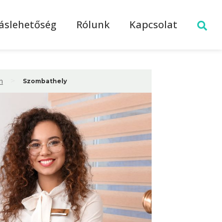
láslehetőség
Rólunk
Kapcsolat
>
m
Szombathely