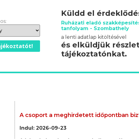
Küldd el érdeklőd
os:
Ruházati eladó szakképesíté
tanfolyam - Szombathely
a lenti adatlap kitöltésével
és elküldjük részle
jékoztatót!
tájékoztatónkat.
A csoport a meghirdetett időpontban biz
Indul: 2026-09-23