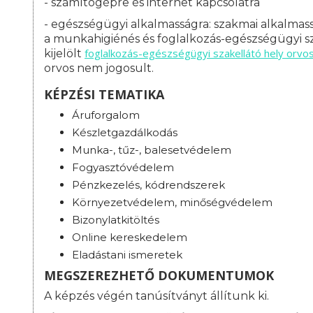
- számítógépre és internet kapcsolatra
- egészségügyi alkalmasságra: s
zakmai alkalmass
a munkahigiénés és foglalkozás-egészségügyi sz
foglalkozás-
egészségügyi szakellátó hely orvo
kijelölt
orvos nem jogosult.
KÉPZÉSI TEMATIKA
Áruforgalom
Készletgazdálkodás
Munka-, tűz-, balesetvédelem
Fogyasztóvédelem
Pénzkezelés, kódrendszerek
Környezetvédelem, minőségvédelem
Bizonylatkitöltés
Online kereskedelem
Eladástani ismeretek
MEGSZEREZHETŐ DOKUMENTUMOK
A képzés végén tanúsítványt állítunk ki.