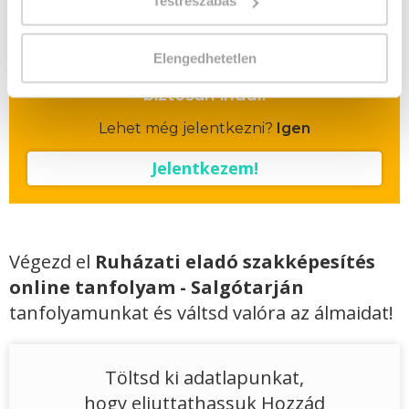
Testreszabás
Vizsgadíj várható összege
Elengedhetetlen
A csoport a meghirdetett időpontban
biztosan indul!
Lehet még jelentkezni?
Igen
Jelentkezem!
Végezd el
Ruházati eladó szakképesítés
online tanfolyam - Salgótarján
tanfolyamunkat és váltsd valóra az álmaidat!
Töltsd ki adatlapunkat,
hogy eljuttathassuk Hozzád