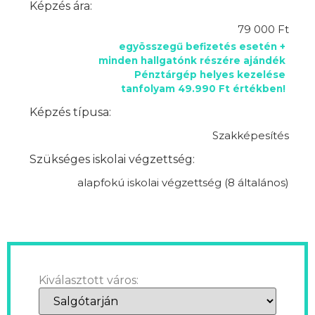
Képzés ára:
79 000 Ft
egyösszegű befizetés esetén +
minden hallgatónk részére ajándék
Pénztárgép helyes kezelése
tanfolyam 49.990 Ft értékben!
Képzés típusa:
Szakképesítés
Szükséges iskolai végzettség:
alapfokú iskolai végzettség (8 általános)
Kiválasztott város: