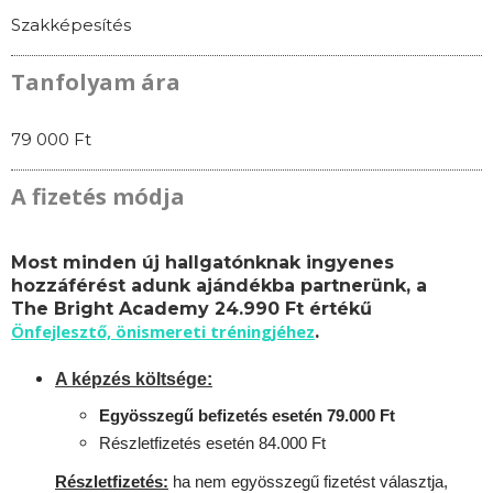
Szakképesítés
Tanfolyam ára
79 000 Ft
A fizetés módja
Most minden új hallgatónknak ingyenes
hozzáférést adunk ajándékba partnerünk, a
The Bright Academy 24.990 Ft értékű
Önfejlesztő, önismereti tréningjéhez
.
A képzés költsége:
Egyösszegű befizetés esetén 79.000 Ft
Részletfizetés esetén 84.000 Ft
Részletfizetés:
ha nem egyösszegű fizetést választja,