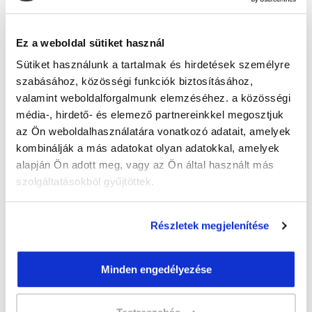
Guzmics Gréta
guzmics.greta@tanfolyam.hu
+36302262580
Ez a weboldal sütiket használ
Sütiket használunk a tartalmak és hirdetések személyre
szabásához, közösségi funkciók biztosításához,
valamint weboldalforgalmunk elemzéséhez. a közösségi
média-, hirdető- és elemező partnereinkkel megosztjuk
az Ön weboldalhasználatára vonatkozó adatait, amelyek
kombinálják a más adatokat olyan adatokkal, amelyek
" M " csoport
alapján Ön adott meg, vagy az Ön által használt más
47 nap az indulásig!
szolgáltatásokból gyűjtöttek.
Időtartam:
3 hónap
Indulás időpontja:
2026-09-23
Részletek megjelenítése
Képzés ára:
79 000 Ft
egyösszegű befizetés esetén + minden
Minden engedélyezése
hallgatónk részére ajándék Pénztárgép helyes
kezelése tanfolyam 49.990 Ft értékben!
Vizsgadíj:
60 000 Ft