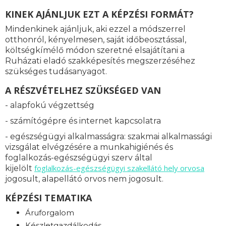
KINEK AJÁNLJUK EZT A KÉPZÉSI FORMÁT?
Mindenkinek ajánljuk, aki ezzel a módszerrel
otthonról, kényelmesen, saját időbeosztással,
költségkímélő módon szeretné elsajátítani a
Ruházati eladó szakképesítés megszerzéséhez
szükséges tudásanyagot.
A RÉSZVÉTELHEZ SZÜKSÉGED VAN
- alapfokú végzettség
- számítógépre és internet kapcsolatra
- egészségügyi alkalmasságra: s
zakmai alkalmassági
vizsgálat elvégzésére a munkahigiénés és
foglalkozás-egészségügyi szerv által
foglalkozás-
egészségügyi szakellátó hely orvosa
kijelölt
jogosult, alapellátó orvos nem jogosult.
KÉPZÉSI TEMATIKA
Áruforgalom
Készletgazdálkodás