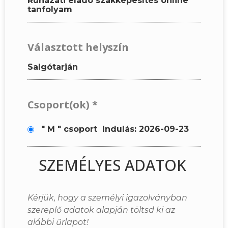
Ruházati eladó szakképesítés online
tanfolyam
Választott helyszín
Salgótarján
Csoport(ok)
*
" M " csoport
Indulás: 2026-09-23
SZEMÉLYES ADATOK
Kérjük, hogy a személyi igazolványban
szereplő adatok alapján töltsd ki az
alábbi űrlapot!