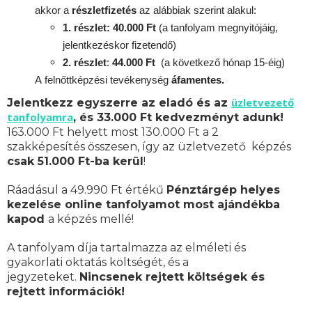
akkor a
részletfizetés
az alábbiak szerint alakul:
1. részlet: 40.000 Ft
(a tanfolyam megnyitójáig,
jelentkezéskor fizetendő)
2. részlet
:
44.000 Ft
(a következő hónap 15-éig)
A
felnőttképzési
tevékenység
áfamentes.
üzletvezető
Jelentkezz egyszerre az eladó és az
tanfolyamra
, és 33.000 Ft kedvezményt adunk!
163.000 Ft helyett most 130.000 Ft a 2
szakképesítés összesen, így az üzletvezető képzés
csak 51.000 Ft-ba kerül
!
Ráadásul a 49.990 Ft értékű
Pénztárgép helyes
kezelése online tanfolyamot most ajándékba
kapod
a képzés mellé!
A tanfolyam díja tartalmazza az elméleti és
gyakorlati oktatás költségét, és a
jegyzeteket.
Nincsenek rejtett költségek és
rejtett információk!