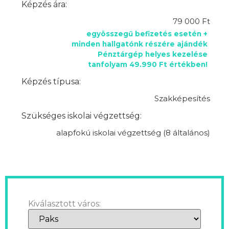
Képzés ára:
79 000 Ft
egyösszegű befizetés esetén +
minden hallgatónk részére ajándék
Pénztárgép helyes kezelése
tanfolyam 49.990 Ft értékben!
Képzés típusa:
Szakképesítés
Szükséges iskolai végzettség:
alapfokú iskolai végzettség (8 általános)
Kiválasztott város: