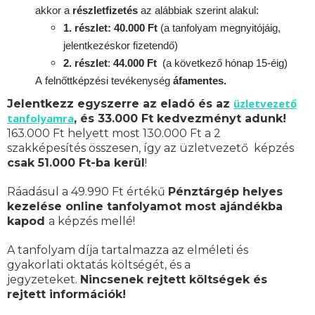
akkor a
részletfizetés
az alábbiak szerint alakul:
1. részlet: 40.000 Ft
(a tanfolyam megnyitójáig,
jelentkezéskor fizetendő)
2. részlet
:
44.000 Ft
(a következő hónap 15-éig)
A
felnőttképzési
tevékenység
áfamentes.
üzletvezető
Jelentkezz egyszerre az eladó és az
tanfolyamra
, és 33.000 Ft kedvezményt adunk!
163.000 Ft helyett most 130.000 Ft a 2
szakképesítés összesen, így az üzletvezető képzés
csak 51.000 Ft-ba kerül
!
Ráadásul a 49.990 Ft értékű
Pénztárgép helyes
kezelése online tanfolyamot most ajándékba
kapod
a képzés mellé!
A tanfolyam díja tartalmazza az elméleti és
gyakorlati oktatás költségét, és a
jegyzeteket.
Nincsenek rejtett költségek és
rejtett információk!