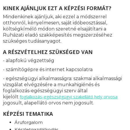
KINEK AJÁNLJUK EZT A KÉPZÉSI FORMÁT?
Mindenkinek ajánljuk, aki ezzel a módszerrel
otthonról, kényelmesen, saját időbeosztással,
költségkímélő módon szeretné elsajátítani a
Ruházati eladó szakképesítés megszerzéséhez
szükséges tudásanyagot.
A RÉSZVÉTELHEZ SZÜKSÉGED VAN
- alapfokú végzettség
- számítógépre és internet kapcsolatra
- egészségügyi alkalmasságra: s
zakmai alkalmassági
vizsgálat elvégzésére a munkahigiénés és
foglalkozás-egészségügyi szerv által
foglalkozás-
egészségügyi szakellátó hely orvosa
kijelölt
jogosult, alapellátó orvos nem jogosult.
KÉPZÉSI TEMATIKA
Áruforgalom
Készletgazdálkodás