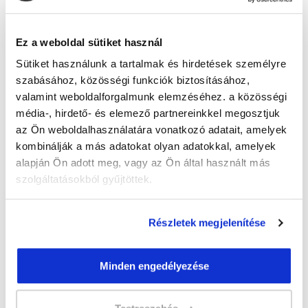
Guzmics Gréta
guzmics.greta@tanfolyam.hu
+36302262580
Ez a weboldal sütiket használ
Sütiket használunk a tartalmak és hirdetések személyre
szabásához, közösségi funkciók biztosításához,
valamint weboldalforgalmunk elemzéséhez. a közösségi
média-, hirdető- és elemező partnereinkkel megosztjuk
az Ön weboldalhasználatára vonatkozó adatait, amelyek
kombinálják a más adatokat olyan adatokkal, amelyek
" M " csoport
alapján Ön adott meg, vagy az Ön által használt más
46 nap az indulásig!
szolgáltatásokból gyűjtöttek.
Időtartam:
3 hónap
Indulás időpontja:
2026-09-23
Részletek megjelenítése
Képzés ára:
79 000 Ft
egyösszegű befizetés esetén + minden
Minden engedélyezése
hallgatónk részére ajándék Pénztárgép helyes
kezelése tanfolyam 49.990 Ft értékben!
Vizsgadíj:
60 000 Ft