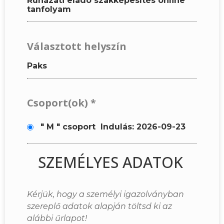
Ruházati eladó szakképesítés online
tanfolyam
Választott helyszín
Paks
Csoport(ok)
*
" M " csoport
Indulás: 2026-09-23
SZEMÉLYES ADATOK
Kérjük, hogy a személyi igazolványban
szereplő adatok alapján töltsd ki az
alábbi űrlapot!