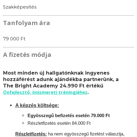
Szakképesítés
Tanfolyam ára
79 000 Ft
A fizetés módja
Most minden új hallgatónknak ingyenes
hozzáférést adunk ajándékba partnerünk, a
The Bright Academy 24.990 Ft értékű
Önfejlesztő, önismereti tréningjéhez
.
A képzés költsége:
Egyösszegű befizetés esetén 79.000 Ft
Részletfizetés esetén 84.000 Ft
Részletfizetés:
ha nem egyösszegű fizetést választja,