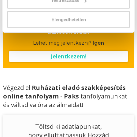
Testreszabás
Vizsgadíj várható összege
Elengedhetetlen
A csoport a meghirdetett időpontban
biztosan indul!
Lehet még jelentkezni?
Igen
Jelentkezem!
Végezd el
Ruházati eladó szakképesítés
online tanfolyam - Paks
tanfolyamunkat
és váltsd valóra az álmaidat!
Töltsd ki adatlapunkat,
hogy eljuttathassuk Hozzád