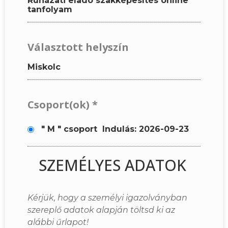
Ruházati eladó szakképesítés online
tanfolyam
Választott helyszín
Miskolc
Csoport(ok)
*
" M " csoport
Indulás: 2026-09-23
SZEMÉLYES ADATOK
Kérjük, hogy a személyi igazolványban
szereplő adatok alapján töltsd ki az
alábbi űrlapot!