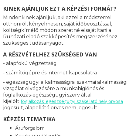
KINEK AJÁNLJUK EZT A KÉPZÉSI FORMÁT?
Mindenkinek ajánljuk, aki ezzel a módszerrel
otthonról, kényelmesen, saját időbeosztással,
költségkímélő módon szeretné elsajátítani a
Ruházati eladó szakképesítés megszerzéséhez
szükséges tudásanyagot.
A RÉSZVÉTELHEZ SZÜKSÉGED VAN
- alapfokú végzettség
- számítógépre és internet kapcsolatra
- egészségügyi alkalmasságra: s
zakmai alkalmassági
vizsgálat elvégzésére a munkahigiénés és
foglalkozás-egészségügyi szerv által
foglalkozás-
egészségügyi szakellátó hely orvosa
kijelölt
jogosult, alapellátó orvos nem jogosult.
KÉPZÉSI TEMATIKA
Áruforgalom
Készletgazdálkodás