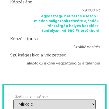
Képzés ára:
79 000 Ft
egyösszegű befizetés esetén +
minden hallgatónk részére ajándék
Pénztárgép helyes kezelése
tanfolyam 49.990 Ft értékben!
Képzés típusa:
Szakképesítés
Szükséges iskolai végzettség:
alapfokú iskolai végzettség (8 általános)
Kiválasztott város: