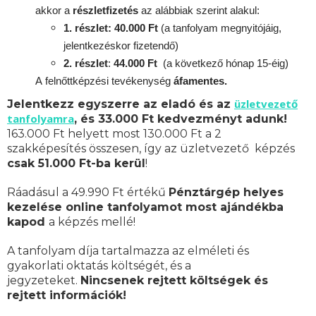
akkor a
részletfizetés
az alábbiak szerint alakul:
1. részlet: 40.000 Ft
(a tanfolyam megnyitójáig,
jelentkezéskor fizetendő)
2. részlet
:
44.000 Ft
(a következő hónap 15-éig)
A
felnőttképzési
tevékenység
áfamentes.
üzletvezető
Jelentkezz egyszerre az eladó és az
tanfolyamra
, és 33.000 Ft kedvezményt adunk!
163.000 Ft helyett most 130.000 Ft a 2
szakképesítés összesen, így az üzletvezető képzés
csak 51.000 Ft-ba kerül
!
Ráadásul a 49.990 Ft értékű
Pénztárgép helyes
kezelése online tanfolyamot most ajándékba
kapod
a képzés mellé!
A tanfolyam díja tartalmazza az elméleti és
gyakorlati oktatás költségét, és a
jegyzeteket.
Nincsenek rejtett költségek és
rejtett információk!