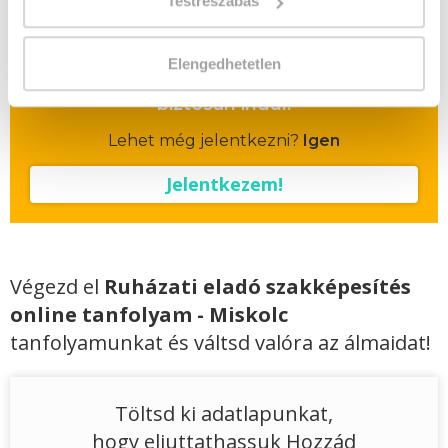
Testreszabás
Vizsgadíj várható összege
Elengedhetetlen
A csoport a meghirdetett időpontban
biztosan indul!
Lehet még jelentkezni?
Igen
Jelentkezem!
Végezd el
Ruházati eladó szakképesítés
online tanfolyam - Miskolc
tanfolyamunkat és váltsd valóra az álmaidat!
Töltsd ki adatlapunkat,
hogy eljuttathassuk Hozzád