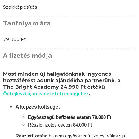
Szakképesítés
Tanfolyam ára
79 000 Ft
A fizetés módja
Most minden új hallgatónknak ingyenes
hozzáférést adunk ajándékba partnerünk, a
The Bright Academy 24.990 Ft értékű
Önfejlesztő, önismereti tréningjéhez
.
A képzés költsége:
Egyösszegű befizetés esetén 79.000 Ft
Részletfizetés esetén 84.000 Ft
Részletfizetés:
ha nem egyösszegű fizetést választja,