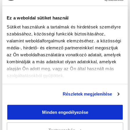
Guzmics Gréta
guzmics.greta@tanfolyam.hu
+36302262580
Ez a weboldal sütiket használ
Sütiket használunk a tartalmak és hirdetések személyre
szabásához, közösségi funkciók biztosításához,
valamint weboldalforgalmunk elemzéséhez. a közösségi
média-, hirdető- és elemező partnereinkkel megosztjuk
az Ön weboldalhasználatára vonatkozó adatait, amelyek
kombinálják a más adatokat olyan adatokkal, amelyek
" M " csoport
alapján Ön adott meg, vagy az Ön által használt más
46 nap az indulásig!
szolgáltatásokból gyűjtöttek.
Időtartam:
3 hónap
Indulás időpontja:
2026-09-23
Részletek megjelenítése
Képzés ára:
79 000 Ft
egyösszegű befizetés esetén + minden
Minden engedélyezése
hallgatónk részére ajándék Pénztárgép helyes
kezelése tanfolyam 49.990 Ft értékben!
Vizsgadíj:
60 000 Ft