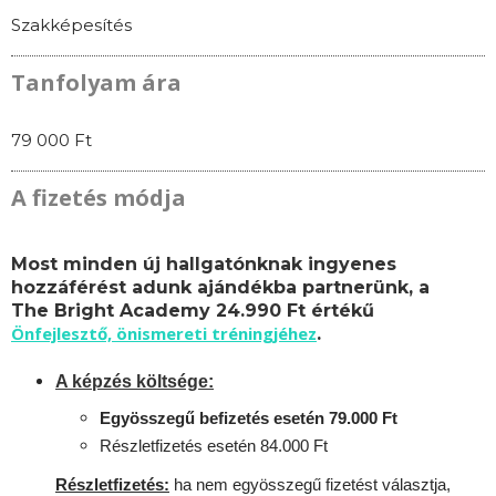
Szakképesítés
Tanfolyam ára
79 000 Ft
A fizetés módja
Most minden új hallgatónknak ingyenes
hozzáférést adunk ajándékba partnerünk, a
The Bright Academy 24.990 Ft értékű
Önfejlesztő, önismereti tréningjéhez
.
A képzés költsége:
Egyösszegű befizetés esetén 79.000 Ft
Részletfizetés esetén 84.000 Ft
Részletfizetés:
ha nem egyösszegű fizetést választja,