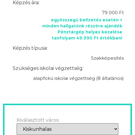
Képzés ára:
79 000 Ft
egyösszegű befizetés esetén +
minden hallgatónk részére ajándék
Pénztárgép helyes kezelése
tanfolyam 49.990 Ft értékben!
Képzés típusa:
Szakképesítés
Szükséges iskolai végzettség:
alapfokú iskolai végzettség (8 általános)
Kiválasztott város: