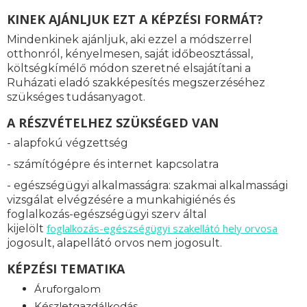
KINEK AJÁNLJUK EZT A KÉPZÉSI FORMÁT?
Mindenkinek ajánljuk, aki ezzel a módszerrel
otthonról, kényelmesen, saját időbeosztással,
költségkímélő módon szeretné elsajátítani a
Ruházati eladó szakképesítés megszerzéséhez
szükséges tudásanyagot.
A RÉSZVÉTELHEZ SZÜKSÉGED VAN
- alapfokú végzettség
- számítógépre és internet kapcsolatra
- egészségügyi alkalmasságra: s
zakmai alkalmassági
vizsgálat elvégzésére a munkahigiénés és
foglalkozás-egészségügyi szerv által
foglalkozás-
egészségügyi szakellátó hely orvosa
kijelölt
jogosult, alapellátó orvos nem jogosult.
KÉPZÉSI TEMATIKA
Áruforgalom
Készletgazdálkodás