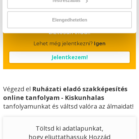
Testreszabás
Vizsgadíj várható összege
Elengedhetetlen
A csoport a meghirdetett időpontban
biztosan indul!
Lehet még jelentkezni?
Igen
Jelentkezem!
Végezd el
Ruházati eladó szakképesítés
online tanfolyam - Kiskunhalas
tanfolyamunkat és váltsd valóra az álmaidat!
Töltsd ki adatlapunkat,
hogy eljuttathassuk Hozzád