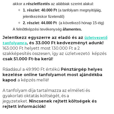
akkor a
részletfizetés
az alábbiak szerint alakul:
1. részlet: 40.000 Ft
(a tanfolyam megnyitójáig,
jelentkezéskor fizetendő)
2. részlet
:
44.000 Ft
(a következő hónap 15-éig)
A
felnőttképzési
tevékenység
áfamentes.
üzletvezető
Jelentkezz egyszerre az eladó és az
tanfolyamra
, és 33.000 Ft kedvezményt adunk!
163.000 Ft helyett most 130.000 Ft a 2
szakképesítés összesen, így az üzletvezető képzés
csak 51.000 Ft-ba kerül
!
Ráadásul a 49.990 Ft értékű
Pénztárgép helyes
kezelése online tanfolyamot most ajándékba
kapod
a képzés mellé!
A tanfolyam díja tartalmazza az elméleti és
gyakorlati oktatás költségét, és a
jegyzeteket.
Nincsenek rejtett költségek és
rejtett információk!