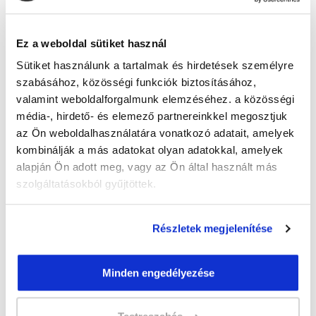
Guzmics Gréta
guzmics.greta@tanfolyam.hu
+36302262580
Ez a weboldal sütiket használ
Sütiket használunk a tartalmak és hirdetések személyre
szabásához, közösségi funkciók biztosításához,
valamint weboldalforgalmunk elemzéséhez. a közösségi
média-, hirdető- és elemező partnereinkkel megosztjuk
az Ön weboldalhasználatára vonatkozó adatait, amelyek
kombinálják a más adatokat olyan adatokkal, amelyek
" M " csoport
alapján Ön adott meg, vagy az Ön által használt más
47 nap az indulásig!
szolgáltatásokból gyűjtöttek.
Időtartam:
3 hónap
Indulás időpontja:
2026-09-23
Részletek megjelenítése
Képzés ára:
79 000 Ft
egyösszegű befizetés esetén + minden
Minden engedélyezése
hallgatónk részére ajándék Pénztárgép helyes
kezelése tanfolyam 49.990 Ft értékben!
Vizsgadíj:
60 000 Ft