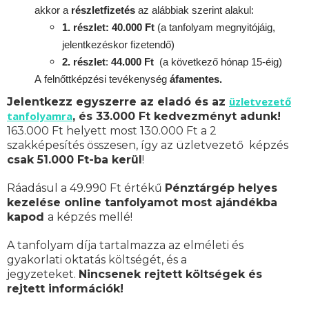
akkor a
részletfizetés
az alábbiak szerint alakul:
1. részlet: 40.000 Ft
(a tanfolyam megnyitójáig,
jelentkezéskor fizetendő)
2. részlet
:
44.000 Ft
(a következő hónap 15-éig)
A
felnőttképzési
tevékenység
áfamentes.
üzletvezető
Jelentkezz egyszerre az eladó és az
tanfolyamra
, és 33.000 Ft kedvezményt adunk!
163.000 Ft helyett most 130.000 Ft a 2
szakképesítés összesen, így az üzletvezető képzés
csak 51.000 Ft-ba kerül
!
Ráadásul a 49.990 Ft értékű
Pénztárgép helyes
kezelése online tanfolyamot most ajándékba
kapod
a képzés mellé!
A tanfolyam díja tartalmazza az elméleti és
gyakorlati oktatás költségét, és a
jegyzeteket.
Nincsenek rejtett költségek és
rejtett információk!