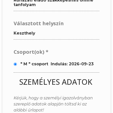
Ruházati eladó szakképesítés online
tanfolyam
Választott helyszín
Keszthely
Csoport(ok)
*
" M " csoport
Indulás: 2026-09-23
SZEMÉLYES ADATOK
Kérjük, hogy a személyi igazolványban
szereplő adatok alapján töltsd ki az
alábbi űrlapot!