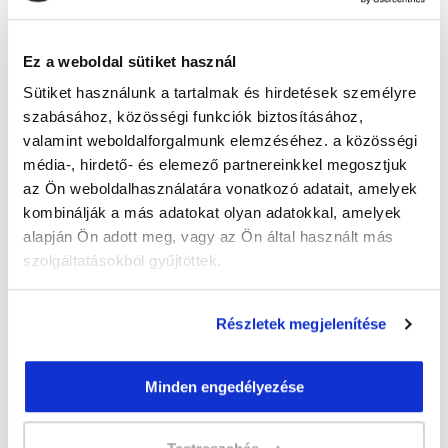
Guzmics Gréta
guzmics.greta@tanfolyam.hu
+36302262580
Ez a weboldal sütiket használ
Sütiket használunk a tartalmak és hirdetések személyre
szabásához, közösségi funkciók biztosításához,
valamint weboldalforgalmunk elemzéséhez. a közösségi
média-, hirdető- és elemező partnereinkkel megosztjuk
az Ön weboldalhasználatára vonatkozó adatait, amelyek
kombinálják a más adatokat olyan adatokkal, amelyek
" M " csoport
alapján Ön adott meg, vagy az Ön által használt más
45 nap az indulásig!
szolgáltatásokból gyűjtöttek.
Időtartam:
3 hónap
Indulás időpontja:
2026-09-23
Részletek megjelenítése
Képzés ára:
79 000 Ft
egyösszegű befizetés esetén + minden
Minden engedélyezése
hallgatónk részére ajándék Pénztárgép helyes
kezelése tanfolyam 49.990 Ft értékben!
Vizsgadíj:
60 000 Ft