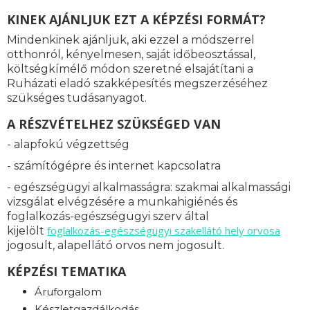
KINEK AJÁNLJUK EZT A KÉPZÉSI FORMÁT?
Mindenkinek ajánljuk, aki ezzel a módszerrel
otthonról, kényelmesen, saját időbeosztással,
költségkímélő módon szeretné elsajátítani a
Ruházati eladó szakképesítés megszerzéséhez
szükséges tudásanyagot.
A RÉSZVÉTELHEZ SZÜKSÉGED VAN
- alapfokú végzettség
- számítógépre és internet kapcsolatra
- egészségügyi alkalmasságra: s
zakmai alkalmassági
vizsgálat elvégzésére a munkahigiénés és
foglalkozás-egészségügyi szerv által
foglalkozás-
egészségügyi szakellátó hely orvosa
kijelölt
jogosult, alapellátó orvos nem jogosult.
KÉPZÉSI TEMATIKA
Áruforgalom
Készletgazdálkodás