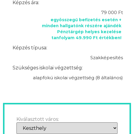
Képzés ára:
79 000 Ft
egyösszegű befizetés esetén +
minden hallgatónk részére ajándék
Pénztárgép helyes kezelése
tanfolyam 49.990 Ft értékben!
Képzés típusa:
Szakképesítés
Szükséges iskolai végzettség:
alapfokú iskolai végzettség (8 általános)
Kiválasztott város: