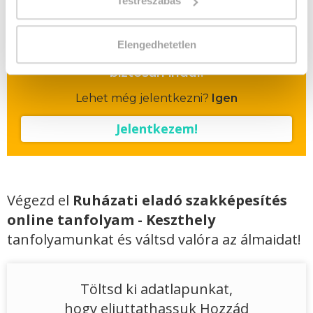
Testreszabás
Vizsgadíj várható összege
Elengedhetetlen
A csoport a meghirdetett időpontban
biztosan indul!
Lehet még jelentkezni?
Igen
Jelentkezem!
Végezd el
Ruházati eladó szakképesítés
online tanfolyam - Keszthely
tanfolyamunkat és váltsd valóra az álmaidat!
Töltsd ki adatlapunkat,
hogy eljuttathassuk Hozzád