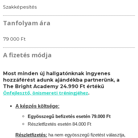
Szakképesítés
Tanfolyam ára
79 000 Ft
A fizetés módja
Most minden új hallgatónknak ingyenes
hozzáférést adunk ajándékba partnerünk, a
The Bright Academy 24.990 Ft értékű
Önfejlesztő, önismereti tréningjéhez
.
A képzés költsége:
Egyösszegű befizetés esetén 79.000 Ft
Részletfizetés esetén 84.000 Ft
Részletfizetés:
ha nem egyösszegű fizetést választja,