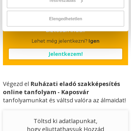
Testreszabás
Vizsgadíj várható összege
Elengedhetetlen
A csoport a meghirdetett időpontban
biztosan indul!
Lehet még jelentkezni?
Igen
Jelentkezem!
Végezd el
Ruházati eladó szakképesítés
online tanfolyam - Kaposvár
tanfolyamunkat és váltsd valóra az álmaidat!
Töltsd ki adatlapunkat,
hogy eljuttathassuk Hozzád