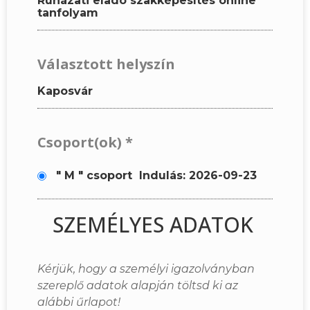
Ruházati eladó szakképesítés online
tanfolyam
Választott helyszín
Kaposvár
Csoport(ok)
*
" M " csoport
Indulás: 2026-09-23
SZEMÉLYES ADATOK
Kérjük, hogy a személyi igazolványban
szereplő adatok alapján töltsd ki az
alábbi űrlapot!