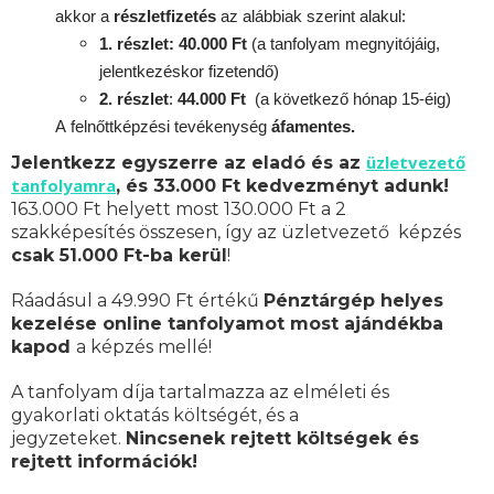
akkor a
részletfizetés
az alábbiak szerint alakul:
1. részlet: 40.000 Ft
(a tanfolyam megnyitójáig,
jelentkezéskor fizetendő)
2. részlet
:
44.000 Ft
(a következő hónap 15-éig)
A
felnőttképzési
tevékenység
áfamentes.
üzletvezető
Jelentkezz egyszerre az eladó és az
tanfolyamra
, és 33.000 Ft kedvezményt adunk!
163.000 Ft helyett most 130.000 Ft a 2
szakképesítés összesen, így az üzletvezető képzés
csak 51.000 Ft-ba kerül
!
Ráadásul a 49.990 Ft értékű
Pénztárgép helyes
kezelése online tanfolyamot most ajándékba
kapod
a képzés mellé!
A tanfolyam díja tartalmazza az elméleti és
gyakorlati oktatás költségét, és a
jegyzeteket.
Nincsenek rejtett költségek és
rejtett információk!