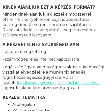
KINEK AJÁNLJUK EZT A KÉPZÉSI FORMÁT?
Mindenkinek ajánljuk, aki ezzel a módszerrel
otthonról, kényelmesen, saját időbeosztással,
költségkímélő módon szeretné elsajátítani a
Ruházati eladó szakképesítés megszerzéséhez
szükséges tudásanyagot.
A RÉSZVÉTELHEZ SZÜKSÉGED VAN
- alapfokú végzettség
- számítógépre és internet kapcsolatra
- egészségügyi alkalmasságra: s
zakmai alkalmassági
vizsgálat elvégzésére a munkahigiénés és
foglalkozás-egészségügyi szerv által
foglalkozás-
egészségügyi szakellátó hely orvosa
kijelölt
jogosult, alapellátó orvos nem jogosult.
KÉPZÉSI TEMATIKA
Áruforgalom
Készletgazdálkodás