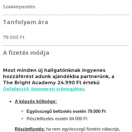
Szakképesítés
Tanfolyam ára
79 000 Ft
A fizetés módja
Most minden új hallgatónknak ingyenes
hozzáférést adunk ajándékba partnerünk, a
The Bright Academy 24.990 Ft értékű
Önfejlesztő, önismereti tréningjéhez
.
A képzés költsége:
Egyösszegű befizetés esetén 79.000 Ft
Részletfizetés esetén 84.000 Ft
Részletfizetés:
ha nem egyösszegű fizetést választja,