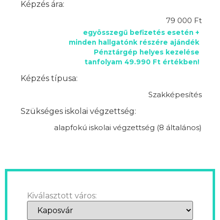
Képzés ára:
79 000 Ft
egyösszegű befizetés esetén +
minden hallgatónk részére ajándék
Pénztárgép helyes kezelése
tanfolyam 49.990 Ft értékben!
Képzés típusa:
Szakképesítés
Szükséges iskolai végzettség:
alapfokú iskolai végzettség (8 általános)
Kiválasztott város: