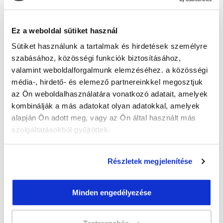
Guzmics Gréta
guzmics.greta@tanfolyam.hu
+36302262580
Ez a weboldal sütiket használ
Sütiket használunk a tartalmak és hirdetések személyre
szabásához, közösségi funkciók biztosításához,
valamint weboldalforgalmunk elemzéséhez. a közösségi
média-, hirdető- és elemező partnereinkkel megosztjuk
az Ön weboldalhasználatára vonatkozó adatait, amelyek
kombinálják a más adatokat olyan adatokkal, amelyek
" M " csoport
alapján Ön adott meg, vagy az Ön által használt más
44 nap az indulásig!
szolgáltatásokból gyűjtöttek.
Időtartam:
3 hónap
Indulás időpontja:
2026-09-23
Részletek megjelenítése
Képzés ára:
79 000 Ft
egyösszegű befizetés esetén + minden
Minden engedélyezése
hallgatónk részére ajándék Pénztárgép helyes
kezelése tanfolyam 49.990 Ft értékben!
Vizsgadíj:
60 000 Ft