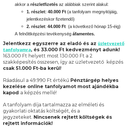
akkor a
részletfizetés
az alábbiak szerint alakul:
1. részlet: 40.000 Ft
(a tanfolyam megnyitójáig,
jelentkezéskor fizetendő)
2. részlet
:
44.000 Ft
(a következő hónap 15-éig)
A
felnőttképzési
tevékenység
áfamentes.
üzletvezető
Jelentkezz egyszerre az eladó és az
tanfolyamra
, és 33.000 Ft kedvezményt adunk!
163.000 Ft helyett most 130.000 Ft a 2
szakképesítés összesen, így az üzletvezető képzés
csak 51.000 Ft-ba kerül
!
Ráadásul a 49.990 Ft értékű
Pénztárgép helyes
kezelése online tanfolyamot most ajándékba
kapod
a képzés mellé!
A tanfolyam díja tartalmazza az elméleti és
gyakorlati oktatás költségét, és a
jegyzeteket.
Nincsenek rejtett költségek és
rejtett információk!