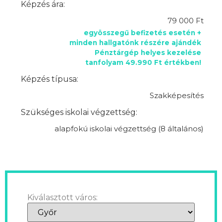
Képzés ára:
79 000 Ft
egyösszegű befizetés esetén +
minden hallgatónk részére ajándék
Pénztárgép helyes kezelése
tanfolyam 49.990 Ft értékben!
Képzés típusa:
Szakképesítés
Szükséges iskolai végzettség:
alapfokú iskolai végzettség (8 általános)
Kiválasztott város: