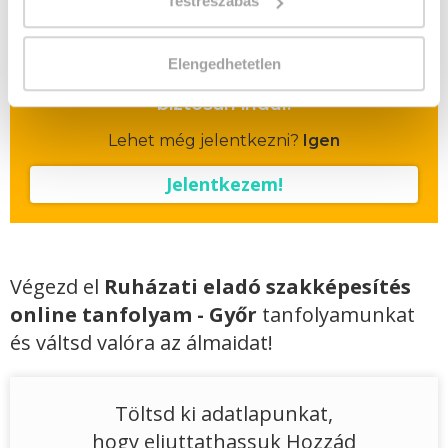
Testreszabás
Vizsgadíj várható összege
Elengedhetetlen
A csoport a meghirdetett időpontban
biztosan indul!
Lehet még jelentkezni?
Igen
Jelentkezem!
Végezd el
Ruházati eladó szakképesítés
online tanfolyam - Győr
tanfolyamunkat
és váltsd valóra az álmaidat!
Töltsd ki adatlapunkat,
hogy eljuttathassuk Hozzád