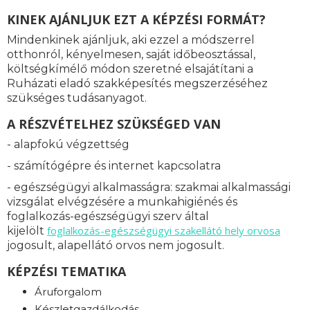
KINEK AJÁNLJUK EZT A KÉPZÉSI FORMÁT?
Mindenkinek ajánljuk, aki ezzel a módszerrel
otthonról, kényelmesen, saját időbeosztással,
költségkímélő módon szeretné elsajátítani a
Ruházati eladó szakképesítés megszerzéséhez
szükséges tudásanyagot.
A RÉSZVÉTELHEZ SZÜKSÉGED VAN
- alapfokú végzettség
- számítógépre és internet kapcsolatra
- egészségügyi alkalmasságra: s
zakmai alkalmassági
vizsgálat elvégzésére a munkahigiénés és
foglalkozás-egészségügyi szerv által
foglalkozás-
egészségügyi szakellátó hely orvosa
kijelölt
jogosult, alapellátó orvos nem jogosult.
KÉPZÉSI TEMATIKA
Áruforgalom
Készletgazdálkodás