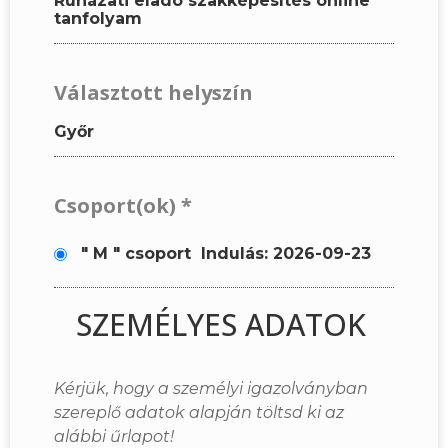
Ruházati eladó szakképesítés online
tanfolyam
Választott helyszín
Győr
Csoport(ok)
*
" M " csoport
Indulás: 2026-09-23
SZEMÉLYES ADATOK
Kérjük, hogy a személyi igazolványban
szereplő adatok alapján töltsd ki az
alábbi űrlapot!