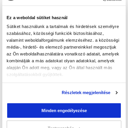
Guzmics Gréta
guzmics.greta@tanfolyam.hu
+36302262580
Ez a weboldal sütiket használ
Sütiket használunk a tartalmak és hirdetések személyre
szabásához, közösségi funkciók biztosításához,
valamint weboldalforgalmunk elemzéséhez. a közösségi
média-, hirdető- és elemező partnereinkkel megosztjuk
az Ön weboldalhasználatára vonatkozó adatait, amelyek
kombinálják a más adatokat olyan adatokkal, amelyek
" M " csoport
alapján Ön adott meg, vagy az Ön által használt más
46 nap az indulásig!
szolgáltatásokból gyűjtöttek.
Időtartam:
3 hónap
Indulás időpontja:
2026-09-23
Részletek megjelenítése
Képzés ára:
79 000 Ft
egyösszegű befizetés esetén + minden
Minden engedélyezése
hallgatónk részére ajándék Pénztárgép helyes
kezelése tanfolyam 49.990 Ft értékben!
Vizsgadíj:
60 000 Ft