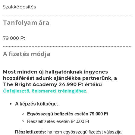
Szakképesítés
Tanfolyam ára
79 000 Ft
A fizetés módja
Most minden új hallgatónknak ingyenes
hozzáférést adunk ajándékba partnerünk, a
The Bright Academy 24.990 Ft értékű
Önfejlesztő, önismereti tréningjéhez
.
A képzés költsége:
Egyösszegű befizetés esetén 79.000 Ft
Részletfizetés esetén 84.000 Ft
Részletfizetés:
ha nem egyösszegű fizetést választja,