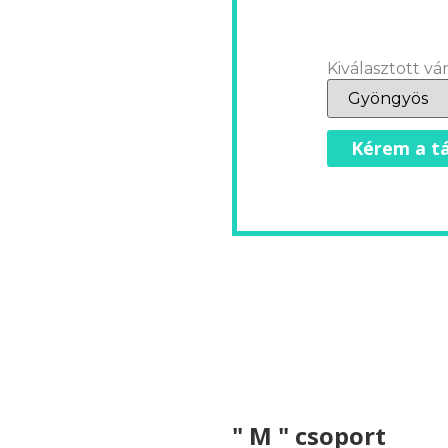
Kiválasztott vár
Kérem a tá
" M " csoport