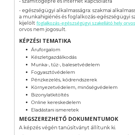
- számítógépre és internet kapcsolatra
- egészségügyi alkalmasságra: s
zakmai alkalmass
a munkahigiénés és foglalkozás-egészségügyi sz
foglalkozás-
egészségügyi szakellátó hely orvo
kijelölt
orvos nem jogosult.
KÉPZÉSI TEMATIKA
Áruforgalom
Készletgazdálkodás
Munka-, tűz-, balesetvédelem
Fogyasztóvédelem
Pénzkezelés, kódrendszerek
Környezetvédelem, minőségvédelem
Bizonylatkitöltés
Online kereskedelem
Eladástani ismeretek
MEGSZEREZHETŐ DOKUMENTUMOK
A képzés végén tanúsítványt állítunk ki.