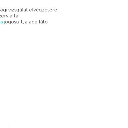
ági vizsgálat elvégzésére
erv által
sa
jogosult, alapellátó