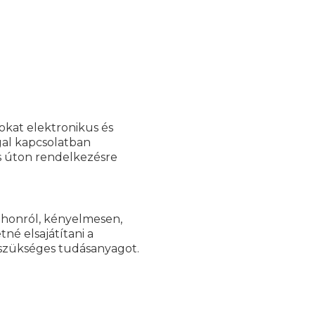
okat elektronikus és
gal kapcsolatban
s úton rendelkezésre
tthonról, kényelmesen,
né elsajátítani a
szükséges tudásanyagot.