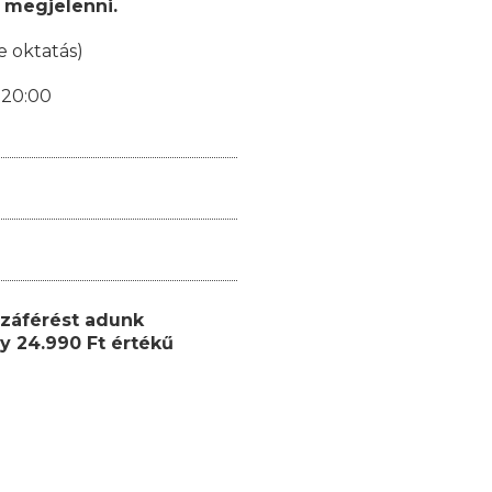
 megjelenni.
e oktatás)
-20:00
záférést adunk
y 24.990 Ft értékű