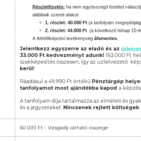
Részletfizetés:
ha nem egyösszegű fizetést választj
alábbiak szerint alakul:
1. részlet: 40.000 Ft
(a tanfolyam megnyitójáig
2. részlet
:
44.000 Ft
(a következő hónap 15-é
A
felnőttképzési
tevékenység
áfamentes.
üzletve
Jelentkezz egyszerre az eladó és az
33.000 Ft kedvezményt adunk!
163.000 Ft hel
szakképesítés összesen, így az üzletvezető ké
kerül
!
Ráadásul a 49.990 Ft értékű
Pénztárgép helye
tanfolyamot most ajándékba kapod
a képzés
A tanfolyam díja tartalmazza az elméleti és gyak
és a jegyzeteket.
Nincsenek rejtett költségek 
60 000 Ft -
Vizsgadíj várható összege