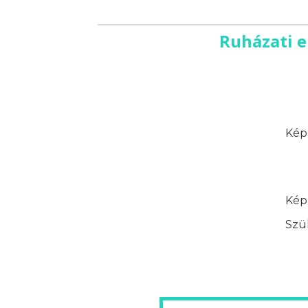
Ruházati e
Képz
Képz
Szük