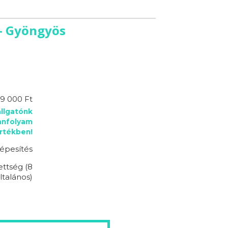
 - Gyöngyös
9 000 Ft
llgatónk
anfolyam
rtékben!
épesítés
ettség (8
ltalános)