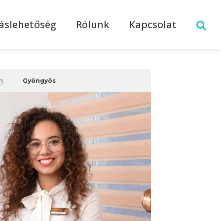
láslehetőség
Rólunk
Kapcsolat
>
m
Gyöngyös