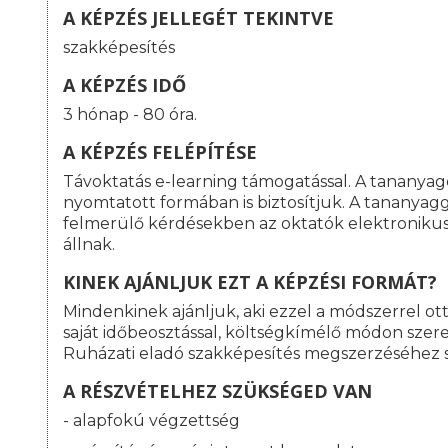
A KÉPZÉS JELLEGÉT TEKINTVE
szakképesítés
A KÉPZÉS IDŐ
3 hónap - 80 óra.
A KÉPZÉS FELÉPÍTÉSE
Távoktatás e-learning támogatással. A tananyag
nyomtatott formában is biztosítjuk. A tananyag
felmerülő kérdésekben az oktatók elektroniku
állnak.
KINEK AJÁNLJUK EZT A KÉPZÉSI FORMÁT?
Mindenkinek ajánljuk, aki ezzel a módszerrel o
saját időbeosztással, költségkímélő módon szeret
Ruházati eladó szakképesítés megszerzéséhez 
A RÉSZVÉTELHEZ SZÜKSÉGED VAN
- alapfokú végzettség