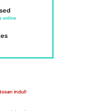
ésed
s online
tes
tosan indul!