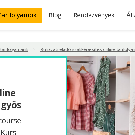
Tanfolyamok
Blog
Rendezvények
Ál
>
 tanfolyamaink
Ruházati eladó szakképesítés online tanfolya
line
ngyös
course
 Kurs