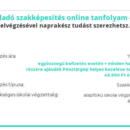
ladó szakképesítés online tanfolyam
elvégzésével naprakész tudást szerezhetsz.
és ára:
7
egyösszegű befizetés esetén + minden ha
részére ajándék Pénztárgép helyes kezelése t
49.990 Ft é
és típusa:
Szakk
séges iskolai végzettség:
alapfokú iskolai végz
á