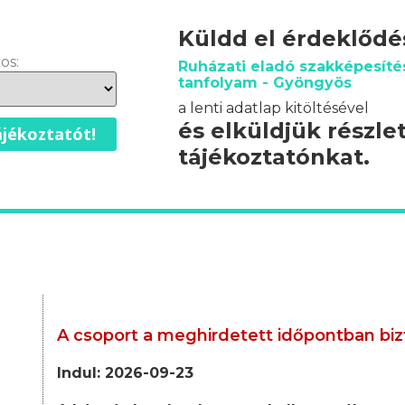
Küldd el érdeklőd
os:
Ruházati eladó szakképesíté
tanfolyam - Gyöngyös
a lenti adatlap kitöltésével
és elküldjük részle
jékoztatót!
tájékoztatónkat.
A csoport a meghirdetett időpontban biz
Indul: 2026-09-23