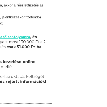
a, akkor a
részletfizetés
az
, jelentkezéskor fizetendő)
ig)
zető tanfolyamra
, és
yett most 130.000 Ft a 2
pzés
csak 51.000 Ft-ba
s kezelése online
 mellé!
orlati oktatás költségét,
és rejtett információk!