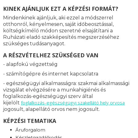
KINEK AJÁNLJUK EZT A KÉPZÉSI FORMÁT?
Mindenkinek ajánljuk, aki ezzel a módszerrel
otthonról, kényelmesen, saját időbeosztással,
költségkímélő módon szeretné elsajátítani a
Ruházati eladó szakképesítés megszerzéséhez
szükséges tudásanyagot.
A RÉSZVÉTELHEZ SZÜKSÉGED VAN
- alapfokú végzettség
- számítógépre és internet kapcsolatra
- egészségügyi alkalmasságra: s
zakmai alkalmassági
vizsgálat elvégzésére a munkahigiénés és
foglalkozás-egészségügyi szerv által
foglalkozás-
egészségügyi szakellátó hely orvosa
kijelölt
jogosult, alapellátó orvos nem jogosult.
KÉPZÉSI TEMATIKA
Áruforgalom
Készletgazdálkodás