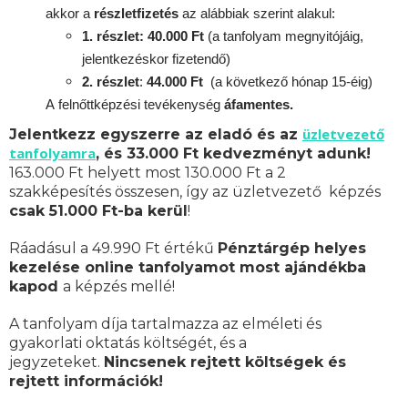
akkor a
részletfizetés
az alábbiak szerint alakul:
1. részlet: 40.000 Ft
(a tanfolyam megnyitójáig,
jelentkezéskor fizetendő)
2. részlet
:
44.000 Ft
(a következő hónap 15-éig)
A
felnőttképzési
tevékenység
áfamentes.
üzletvezető
Jelentkezz egyszerre az eladó és az
tanfolyamra
, és 33.000 Ft kedvezményt adunk!
163.000 Ft helyett most 130.000 Ft a 2
szakképesítés összesen, így az üzletvezető képzés
csak 51.000 Ft-ba kerül
!
Ráadásul a 49.990 Ft értékű
Pénztárgép helyes
kezelése online tanfolyamot most ajándékba
kapod
a képzés mellé!
A tanfolyam díja tartalmazza az elméleti és
gyakorlati oktatás költségét, és a
jegyzeteket.
Nincsenek rejtett költségek és
rejtett információk!