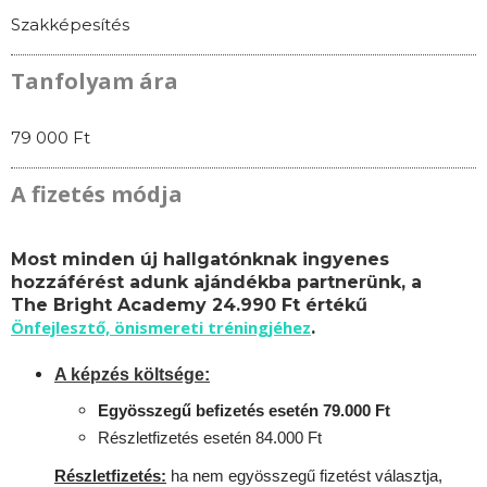
Szakképesítés
Tanfolyam ára
79 000 Ft
A fizetés módja
Most minden új hallgatónknak ingyenes
hozzáférést adunk ajándékba partnerünk, a
The Bright Academy 24.990 Ft értékű
Önfejlesztő, önismereti tréningjéhez
.
A képzés költsége:
Egyösszegű befizetés esetén 79.000 Ft
Részletfizetés esetén 84.000 Ft
Részletfizetés:
ha nem egyösszegű fizetést választja,