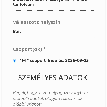
Ruházati eladó szakképesítés online
tanfolyam
Választott helyszín
Baja
Csoport(ok)
*
" M " csoport
Indulás: 2026-09-23
SZEMÉLYES ADATOK
Kérjük, hogy a személyi igazolványban
szereplő adatok alapján töltsd ki az
alábbi űrlapot!