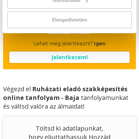
Testreszabás
Vizsgadíj várható összege
Elengedhetetlen
A csoport a meghirdetett időpontban
biztosan indul!
Lehet még jelentkezni?
Igen
Jelentkezem!
Végezd el
Ruházati eladó szakképesítés
online tanfolyam - Baja
tanfolyamunkat
és váltsd valóra az álmaidat!
Töltsd ki adatlapunkat,
hogy eljuttathassuk Hozzád