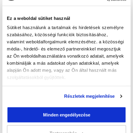
Guzmics Gréta
guzmics.greta@tanfolyam.hu
+36302262580
Ez a weboldal sütiket használ
Sütiket használunk a tartalmak és hirdetések személyre
szabásához, közösségi funkciók biztosításához,
valamint weboldalforgalmunk elemzéséhez. a közösségi
média-, hirdető- és elemező partnereinkkel megosztjuk
az Ön weboldalhasználatára vonatkozó adatait, amelyek
kombinálják a más adatokat olyan adatokkal, amelyek
" M " csoport
alapján Ön adott meg, vagy az Ön által használt más
47 nap az indulásig!
szolgáltatásokból gyűjtöttek.
Időtartam:
3 hónap
Indulás időpontja:
2026-09-23
Részletek megjelenítése
Képzés ára:
79 000 Ft
egyösszegű befizetés esetén + minden
Minden engedélyezése
hallgatónk részére ajándék Pénztárgép helyes
kezelése tanfolyam 49.990 Ft értékben!
Vizsgadíj:
60 000 Ft