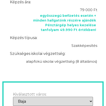
Képzés ára:
79 000 Ft
egyösszegű befizetés esetén +
minden hallgatónk részére ajándék
Pénztárgép helyes kezelése
tanfolyam 49.990 Ft értékben!
Képzés típusa:
Szakképesítés
Szükséges iskolai végzettség:
alapfokú iskolai végzettség (8 általános)
Kiválasztott város: