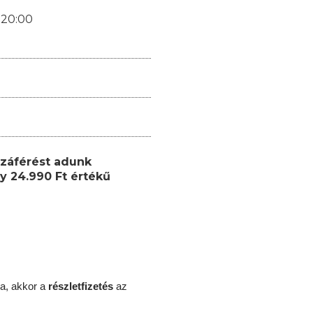
-20:00
záférést adunk
y 24.990 Ft értékű
a, akkor a
részletfizetés
az