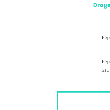
Droge
Képz
Képz
Szük