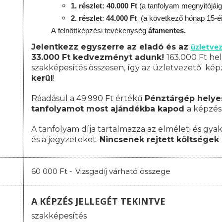
1. részlet: 40.000 Ft
(a tanfolyam megnyitójáig
2. részlet
:
44.000 Ft
(a következő hónap 15-é
A
felnőttképzési
tevékenység
áfamentes.
üzletve
Jelentkezz egyszerre az eladó és az
33.000 Ft kedvezményt adunk!
163.000 Ft hel
szakképesítés összesen, így az üzletvezető ké
kerül
!
Ráadásul a 49.990 Ft értékű
Pénztárgép helye
tanfolyamot most ajándékba kapod
a képzés
A tanfolyam díja tartalmazza az elméleti és gyak
és a jegyzeteket.
Nincsenek rejtett költségek 
60 000 Ft -
Vizsgadíj várható összege
A KÉPZÉS JELLEGÉT TEKINTVE
szakképesítés