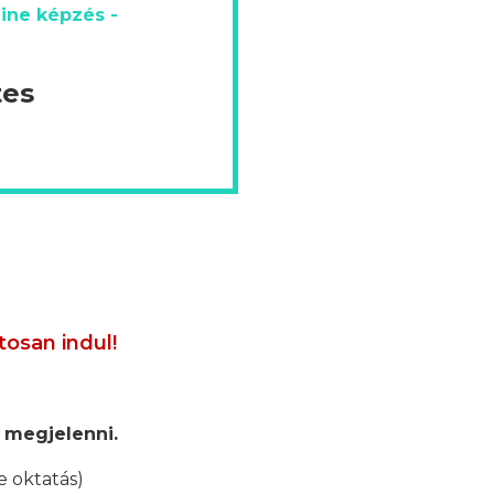
ine képzés -
tes
tosan indul!
 megjelenni.
e oktatás)