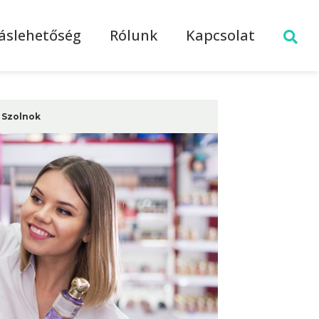
láslehetőség
Rólunk
Kapcsolat
Szolnok