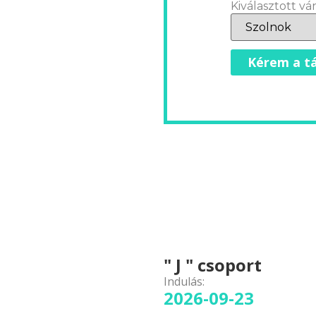
Kiválasztott vár
Kérem a tá
" J " csoport
Indulás:
2026-09-23