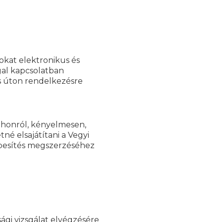
okat elektronikus és
gal kapcsolatban
s úton rendelkezésre
tthonról, kényelmesen,
né elsajátítani a Vegyi
épesítés megszerzéséhez
ági vizsgálat elvégzésére