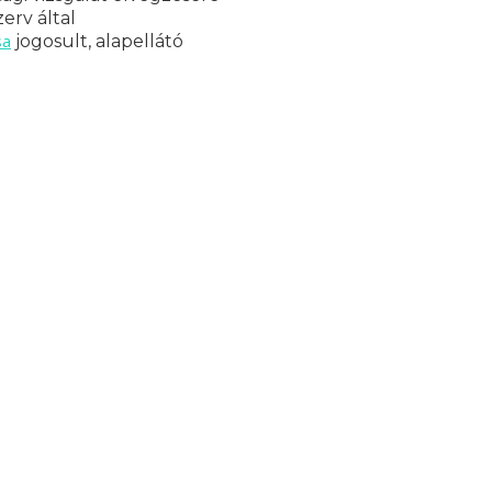
erv által
sa
jogosult, alapellátó