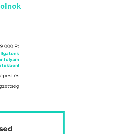
zolnok
9 000 Ft
llgatónk
anfolyam
rtékben!
épesítés
gzettség
ésed