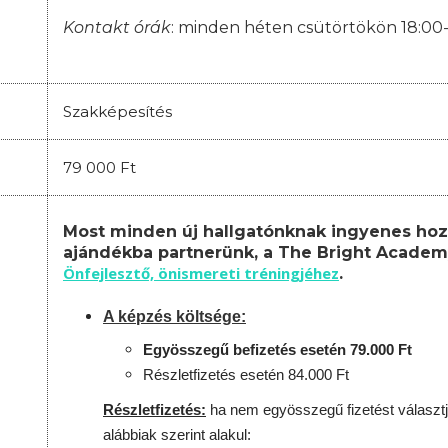
Kontakt órák
: minden héten csütörtökön 18:00
Szakképesítés
79 000 Ft
Most minden új hallgatónknak ingyenes hoz
ajándékba partnerünk, a The Bright Academ
Önfejlesztő, önismereti tréningjéhez
.
A képzés költsége:
Egyösszegű befizetés esetén 79.000 Ft
Részletfizetés esetén 84.000 Ft
Részletfizetés:
ha nem egyösszegű fizetést választj
alábbiak szerint alakul: