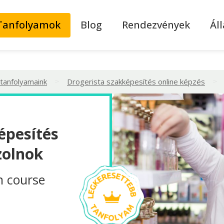
Tanfolyamok
Blog
Rendezvények
Ál
>
>
 tanfolyamaink
Drogerista szakképesítés online képzés
épesítés
zolnok
n course