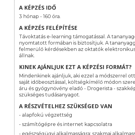
A KÉPZÉS IDŐ
3 hónap - 160 óra.
A KÉPZÉS FELÉPÍTÉSE
Távoktatás e-learning támogatással. A tananyag
nyomtatott formában is biztosítjuk. A tananyag
felmerülő kérdésekben az oktatók elektroniku
állnak.
KINEK AJÁNLJUK EZT A KÉPZÉSI FORMÁT?
Mindenkinek ajánljuk, aki ezzel a módszerrel o
saját időbeosztással, költségkímélő módon szeret
áru és gyógynövény eladó - Drogerista - szakk
szükséges tudásanyagot.
A RÉSZVÉTELHEZ SZÜKSÉGED VAN
- alapfokú végzettség
- számítógépre és internet kapcsolatra
- egészségügyi alkalmasságra: s
zakmai alkalmass