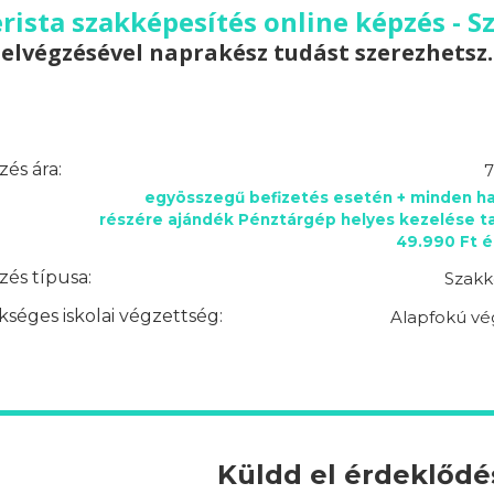
rista szakképesítés online képzés - S
elvégzésével naprakész tudást szerezhetsz.
és ára:
7
egyösszegű befizetés esetén + minden ha
részére ajándék Pénztárgép helyes kezelése t
49.990 Ft é
és típusa:
Szakk
séges iskolai végzettség:
Alapfokú vé
Küldd el érdeklőd