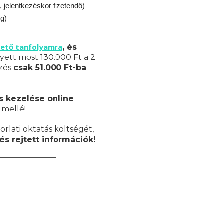
, jelentkezéskor fizetendő)
ig)
zető tanfolyamra
, és
yett most 130.000 Ft a 2
pzés
csak 51.000 Ft-ba
s kezelése online
 mellé!
orlati oktatás költségét,
és rejtett információk!