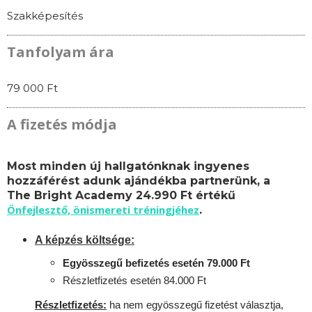
Szakképesítés
Tanfolyam ára
79 000 Ft
A fizetés módja
Most minden új hallgatónknak ingyenes
hozzáférést adunk ajándékba partnerünk, a
The Bright Academy 24.990 Ft értékű
Önfejlesztő, önismereti tréningjéhez
.
A képzés költsége:
Egyösszegű befizetés esetén 79.000 Ft
Részletfizetés esetén 84.000 Ft
Részletfizetés:
ha nem egyösszegű fizetést választja,