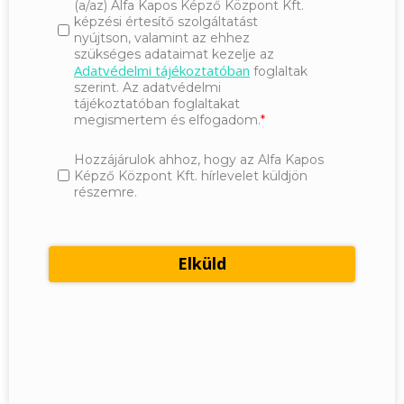
(a/az) Alfa Kapos Képző Központ Kft.
képzési értesítő szolgáltatást
nyújtson, valamint az ehhez
szükséges adataimat kezelje az
Adatvédelmi tájékoztatóban
foglaltak
szerint. Az adatvédelmi
tájékoztatóban foglaltakat
megismertem és elfogadom.
Hozzájárulok ahhoz, hogy az Alfa Kapos
Képző Központ Kft. hírlevelet küldjön
részemre.