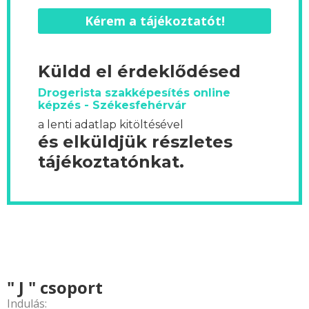
Kérem a tájékoztatót!
Küldd el érdeklődésed
Drogerista szakképesítés online
képzés - Székesfehérvár
a lenti adatlap kitöltésével
és elküldjük részletes
tájékoztatónkat.
" J " csoport
Indulás: