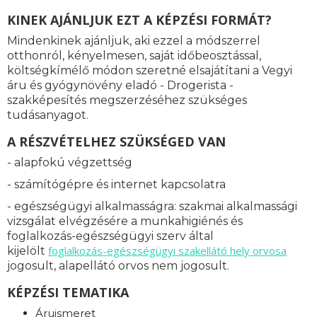
KINEK AJÁNLJUK EZT A KÉPZÉSI FORMÁT?
Mindenkinek ajánljuk, aki ezzel a módszerrel
otthonról, kényelmesen, saját időbeosztással,
költségkímélő módon szeretné elsajátítani a Vegyi
áru és gyógynövény eladó - Drogerista -
szakképesítés megszerzéséhez szükséges
tudásanyagot.
A RÉSZVÉTELHEZ SZÜKSÉGED VAN
- alapfokú végzettség
- számítógépre és internet kapcsolatra
- egészségügyi alkalmasságra: s
zakmai alkalmassági
vizsgálat elvégzésére a munkahigiénés és
foglalkozás-egészségügyi szerv által
foglalkozás-
egészségügyi szakellátó hely orvosa
kijelölt
jogosult, alapellátó orvos nem jogosult.
KÉPZÉSI TEMATIKA
Áruismeret