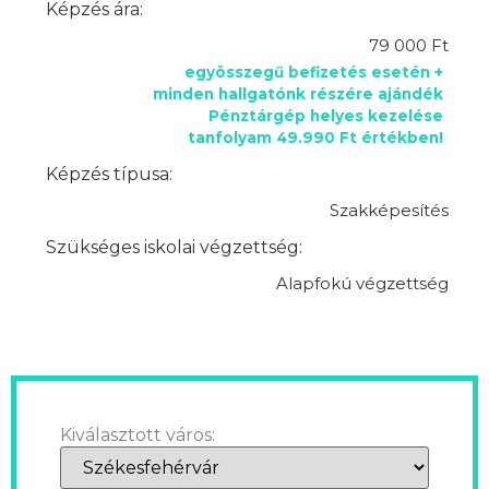
Képzés ára:
79 000 Ft
egyösszegű befizetés esetén +
minden hallgatónk részére ajándék
Pénztárgép helyes kezelése
tanfolyam 49.990 Ft értékben!
Képzés típusa:
Szakképesítés
Szükséges iskolai végzettség:
Alapfokú végzettség
Kiválasztott város: