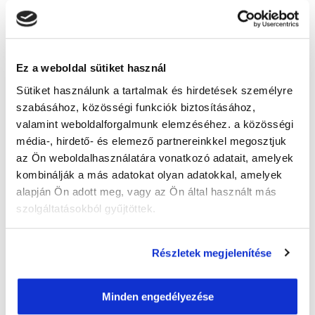
Képzésszervező
Guzmics Gréta
Ez a weboldal sütiket használ
guzmics.greta@tanfolyam.hu
+36302262580
Sütiket használunk a tartalmak és hirdetések személyre
szabásához, közösségi funkciók biztosításához,
valamint weboldalforgalmunk elemzéséhez. a közösségi
média-, hirdető- és elemező partnereinkkel megosztjuk
az Ön weboldalhasználatára vonatkozó adatait, amelyek
kombinálják a más adatokat olyan adatokkal, amelyek
alapján Ön adott meg, vagy az Ön által használt más
" J " csoport
szolgáltatásokból gyűjtöttek.
47 nap az indulásig!
Részletek megjelenítése
Időtartam:
3 hónap
Indulás időpontja:
2026-09-23
Képzés ára:
79 000 Ft
Minden engedélyezése
egyösszegű befizetés esetén + minden