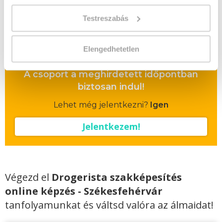
hallgatónk részére ajándék Pénztárgép helyes
kezelése tanfolyam 49.990 Ft értékben!
Testreszabás
Vizsgadíj:
60 000 Ft
Vizsgadíj várható összege
Elengedhetetlen
A csoport a meghirdetett időpontban
biztosan indul!
Lehet még jelentkezni?
Igen
Jelentkezem!
Végezd el
Drogerista szakképesítés
online képzés - Székesfehérvár
tanfolyamunkat és váltsd valóra az álmaidat!