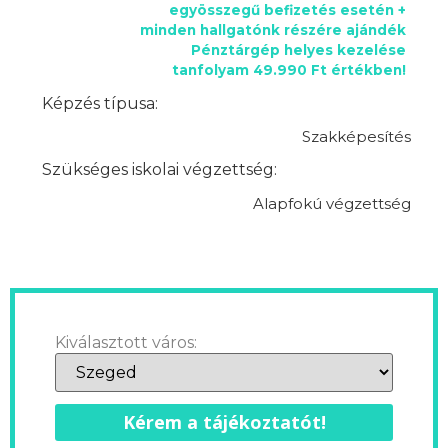
egyösszegű befizetés esetén +
minden hallgatónk részére ajándék
Pénztárgép helyes kezelése
tanfolyam 49.990 Ft értékben!
Képzés típusa:
Szakképesítés
Szükséges iskolai végzettség:
Alapfokú végzettség
Kiválasztott város:
Kérem a tájékoztatót!