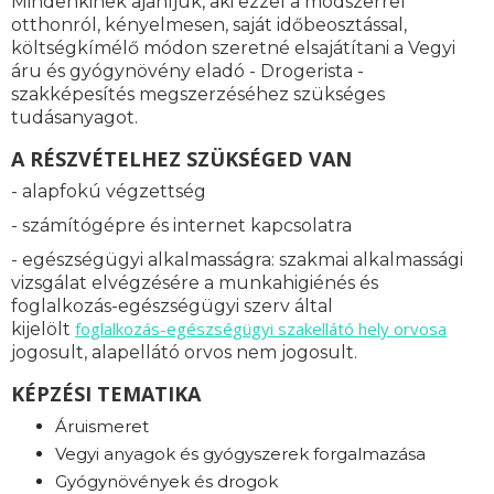
Mindenkinek ajánljuk, aki ezzel a módszerrel
otthonról, kényelmesen, saját időbeosztással,
költségkímélő módon szeretné elsajátítani a Vegyi
áru és gyógynövény eladó - Drogerista -
szakképesítés megszerzéséhez szükséges
tudásanyagot.
A RÉSZVÉTELHEZ SZÜKSÉGED VAN
- alapfokú végzettség
- számítógépre és internet kapcsolatra
- egészségügyi alkalmasságra: s
zakmai alkalmassági
vizsgálat elvégzésére a munkahigiénés és
foglalkozás-egészségügyi szerv által
foglalkozás-
egészségügyi szakellátó hely orvosa
kijelölt
jogosult, alapellátó orvos nem jogosult.
KÉPZÉSI TEMATIKA
Áruismeret
Vegyi anyagok és gyógyszerek forgalmazása
Gyógynövények és drogok