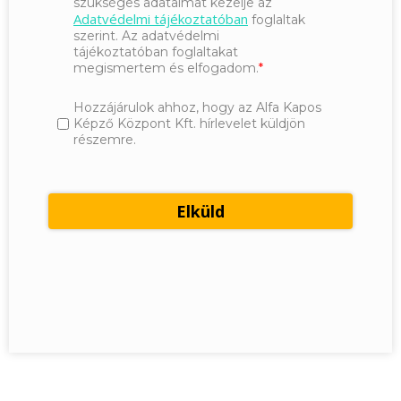
szükséges adataimat kezelje az
Adatvédelmi tájékoztatóban
foglaltak
szerint. Az adatvédelmi
tájékoztatóban foglaltakat
megismertem és elfogadom.
Hozzájárulok ahhoz, hogy az Alfa Kapos
Képző Központ Kft. hírlevelet küldjön
részemre.