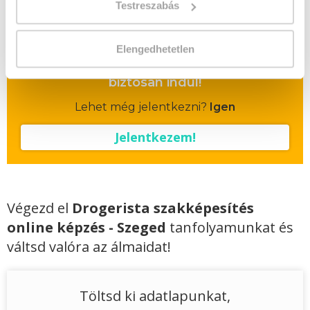
Testreszabás
Vizsgadíj várható összege
Elengedhetetlen
A csoport a meghirdetett időpontban
biztosan indul!
Lehet még jelentkezni?
Igen
Jelentkezem!
Végezd el
Drogerista szakképesítés
online képzés - Szeged
tanfolyamunkat és
váltsd valóra az álmaidat!
Töltsd ki adatlapunkat,