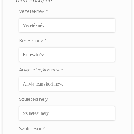
alábbi űrlapot!
Vezetéknév:
*
Keresztnév:
*
Anyja leánykori neve:
Születési hely:
Születési idő: