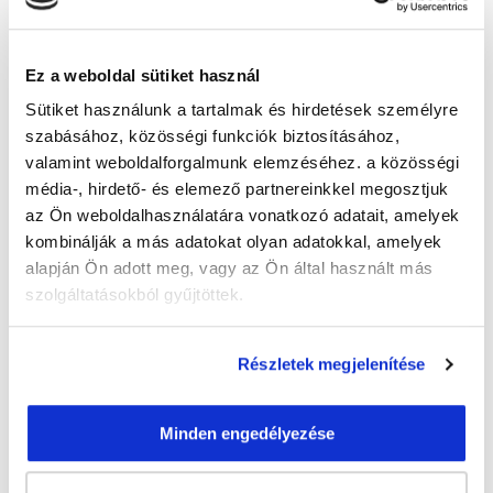
Guzmics Gréta
guzmics.greta@tanfolyam.hu
+36302262580
Ez a weboldal sütiket használ
Sütiket használunk a tartalmak és hirdetések személyre
szabásához, közösségi funkciók biztosításához,
valamint weboldalforgalmunk elemzéséhez. a közösségi
média-, hirdető- és elemező partnereinkkel megosztjuk
az Ön weboldalhasználatára vonatkozó adatait, amelyek
kombinálják a más adatokat olyan adatokkal, amelyek
" J " csoport
alapján Ön adott meg, vagy az Ön által használt más
48 nap az indulásig!
szolgáltatásokból gyűjtöttek.
Időtartam:
3 hónap
Részletek megjelenítése
Indulás időpontja:
2026-09-23
Képzés ára:
79 000 Ft
egyösszegű befizetés esetén + minden
Minden engedélyezése
hallgatónk részére ajándék Pénztárgép helyes
kezelése tanfolyam 49.990 Ft értékben!
Vizsgadíj:
60 000 Ft