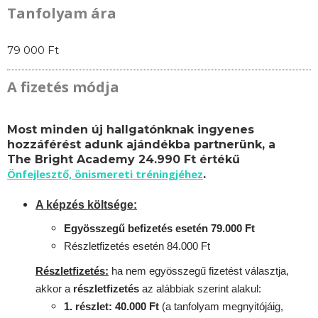
Tanfolyam ára
79 000 Ft
A fizetés módja
Most minden új hallgatónknak ingyenes
hozzáférést adunk ajándékba partnerünk, a
The Bright Academy 24.990 Ft értékű
Önfejlesztő, önismereti tréningjéhez
.
A képzés költsége:
Egyösszegű befizetés esetén 79.000 Ft
Részletfizetés esetén 84.000 Ft
Részletfizetés:
ha nem egyösszegű fizetést választja,
akkor a
részletfizetés
az alábbiak szerint alakul:
1. részlet: 40.000 Ft
(a tanfolyam megnyitójáig,