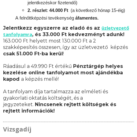
jelentkezéskor fizetendő)
2. részlet
:
44.000 Ft
(a következő hónap 15-éig)
A
felnőttképzési
tevékenység
áfamentes.
üzletvezető
Jelentkezz egyszerre az eladó és az
tanfolyamra
, és 33.000 Ft kedvezményt adunk!
163.000 Ft helyett most 130.000 Ft a 2
szakképesítés összesen, így az üzletvezető képzés
csak 51.000 Ft-ba kerül
!
Ráadásul a 49.990 Ft értékű
Pénztárgép helyes
kezelése online tanfolyamot most ajándékba
kapod
a képzés mellé!
A tanfolyam díja tartalmazza az elméleti és
gyakorlati oktatás költségét, és a
jegyzeteket.
Nincsenek rejtett költségek és
rejtett információk!
Vizsgadíj