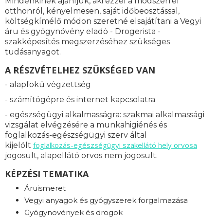
Mindenkinek ajánljuk, aki ezzel a módszerrel
otthonról, kényelmesen, saját időbeosztással,
költségkímélő módon szeretné elsajátítani a Vegyi
áru és gyógynövény eladó - Drogerista -
szakképesítés megszerzéséhez szükséges
tudásanyagot.
A RÉSZVÉTELHEZ SZÜKSÉGED VAN
- alapfokú végzettség
- számítógépre és internet kapcsolatra
- egészségügyi alkalmasságra: s
zakmai alkalmassági
vizsgálat elvégzésére a munkahigiénés és
foglalkozás-egészségügyi szerv által
foglalkozás-
egészségügyi szakellátó hely orvosa
kijelölt
jogosult, alapellátó orvos nem jogosult.
KÉPZÉSI TEMATIKA
Áruismeret
Vegyi anyagok és gyógyszerek forgalmazása
Gyógynövények és drogok