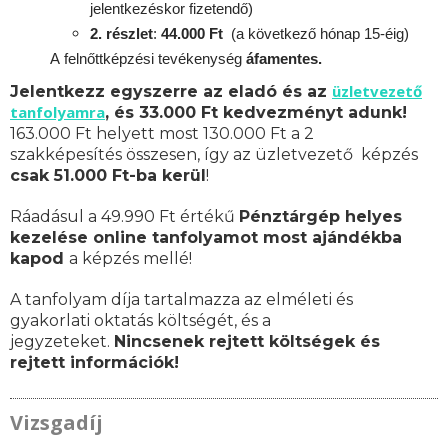
jelentkezéskor fizetendő)
2. részlet
:
44.000 Ft
(a következő hónap 15-éig)
A
felnőttképzési
tevékenység
áfamentes.
üzletvezető
Jelentkezz egyszerre az eladó és az
tanfolyamra
, és 33.000 Ft kedvezményt adunk!
163.000 Ft helyett most 130.000 Ft a 2
szakképesítés összesen, így az üzletvezető képzés
csak 51.000 Ft-ba kerül
!
Ráadásul a 49.990 Ft értékű
Pénztárgép helyes
kezelése online tanfolyamot most ajándékba
kapod
a képzés mellé!
A tanfolyam díja tartalmazza az elméleti és
gyakorlati oktatás költségét, és a
jegyzeteket.
Nincsenek rejtett költségek és
rejtett információk!
Vizsgadíj