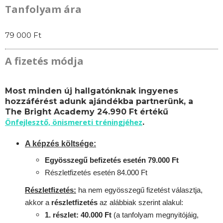
Tanfolyam ára
79 000 Ft
A fizetés módja
Most minden új hallgatónknak ingyenes
hozzáférést adunk ajándékba partnerünk, a
The Bright Academy 24.990 Ft értékű
Önfejlesztő, önismereti tréningjéhez
.
A képzés költsége:
Egyösszegű befizetés esetén 79.000 Ft
Részletfizetés esetén 84.000 Ft
Részletfizetés:
ha nem egyösszegű fizetést választja,
akkor a
részletfizetés
az alábbiak szerint alakul:
1. részlet: 40.000 Ft
(a tanfolyam megnyitójáig,