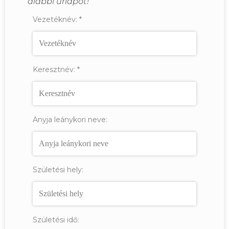
alábbi űrlapot!
Vezetéknév:
*
Keresztnév:
*
Anyja leánykori neve:
Születési hely:
Születési idő: