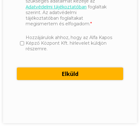
szükséges adataimat kezelje az
Adatvédelmi tájékoztatóban
foglaltak
szerint. Az adatvédelmi
tájékoztatóban foglaltakat
megismertem és elfogadom.
Hozzájárulok ahhoz, hogy az Alfa Kapos
Képző Központ Kft. hírlevelet küldjön
részemre.