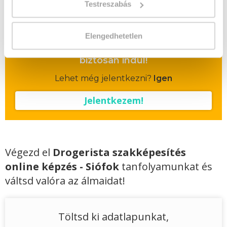
Testreszabás
Vizsgadíj várható összege
Elengedhetetlen
A csoport a meghirdetett időpontban
biztosan indul!
Lehet még jelentkezni?
Igen
Jelentkezem!
Végezd el
Drogerista szakképesítés
online képzés - Siófok
tanfolyamunkat és
váltsd valóra az álmaidat!
Töltsd ki adatlapunkat,