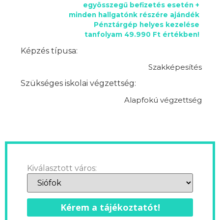
egyösszegű befizetés esetén +
minden hallgatónk részére ajándék
Pénztárgép helyes kezelése
tanfolyam 49.990 Ft értékben!
Képzés típusa:
Szakképesítés
Szükséges iskolai végzettség:
Alapfokú végzettség
Kiválasztott város:
Kérem a tájékoztatót!