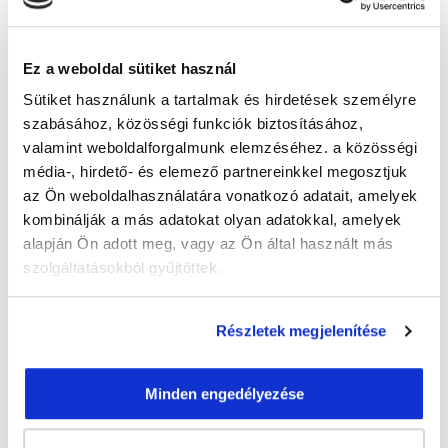
Guzmics Gréta
guzmics.greta@tanfolyam.hu
+36302262580
Ez a weboldal sütiket használ
Sütiket használunk a tartalmak és hirdetések személyre
szabásához, közösségi funkciók biztosításához,
valamint weboldalforgalmunk elemzéséhez. a közösségi
média-, hirdető- és elemező partnereinkkel megosztjuk
az Ön weboldalhasználatára vonatkozó adatait, amelyek
kombinálják a más adatokat olyan adatokkal, amelyek
" J " csoport
alapján Ön adott meg, vagy az Ön által használt más
46 nap az indulásig!
szolgáltatásokból gyűjtöttek.
Időtartam:
3 hónap
Részletek megjelenítése
Indulás időpontja:
2026-09-23
Képzés ára:
79 000 Ft
egyösszegű befizetés esetén + minden
Minden engedélyezése
hallgatónk részére ajándék Pénztárgép helyes
kezelése tanfolyam 49.990 Ft értékben!
Vizsgadíj:
60 000 Ft