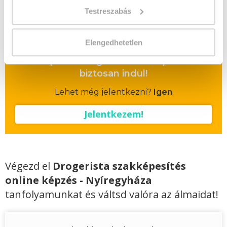
Testreszabás
Vizsgadíj:
60 000 Ft
Vizsgadíj várható összege
Elengedhetetlen
A csoport a meghirdetett időpontban
biztosan indul!
Lehet még jelentkezni?
Igen
Jelentkezem!
Végezd el
Drogerista szakképesítés
online képzés - Nyíregyháza
tanfolyamunkat és váltsd valóra az álmaidat!