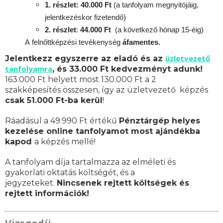
1. részlet: 40.000 Ft
(a tanfolyam megnyitójáig,
jelentkezéskor fizetendő)
2. részlet
:
44.000 Ft
(a következő hónap 15-éig)
A
felnőttképzési
tevékenység
áfamentes.
üzletvezető
Jelentkezz egyszerre az eladó és az
tanfolyamra
, és 33.000 Ft kedvezményt adunk!
163.000 Ft helyett most 130.000 Ft a 2
szakképesítés összesen, így az üzletvezető képzés
csak 51.000 Ft-ba kerül
!
Ráadásul a 49.990 Ft értékű
Pénztárgép helyes
kezelése online tanfolyamot most ajándékba
kapod
a képzés mellé!
A tanfolyam díja tartalmazza az elméleti és
gyakorlati oktatás költségét, és a
jegyzeteket.
Nincsenek rejtett költségek és
rejtett információk!