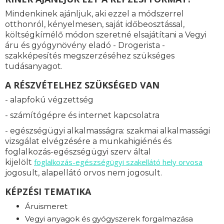
Mindenkinek ajánljuk, aki ezzel a módszerrel
otthonról, kényelmesen, saját időbeosztással,
költségkímélő módon szeretné elsajátítani a Vegyi
áru és gyógynövény eladó - Drogerista -
szakképesítés megszerzéséhez szükséges
tudásanyagot.
A RÉSZVÉTELHEZ SZÜKSÉGED VAN
- alapfokú végzettség
- számítógépre és internet kapcsolatra
- egészségügyi alkalmasságra: s
zakmai alkalmassági
vizsgálat elvégzésére a munkahigiénés és
foglalkozás-egészségügyi szerv által
foglalkozás-
egészségügyi szakellátó hely orvosa
kijelölt
jogosult, alapellátó orvos nem jogosult.
KÉPZÉSI TEMATIKA
Áruismeret
Vegyi anyagok és gyógyszerek forgalmazása