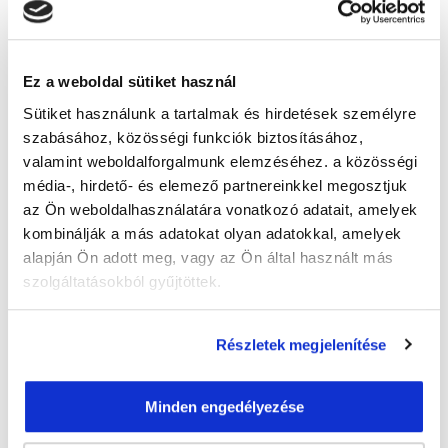
Guzmics Gréta
guzmics.greta@tanfolyam.hu
Ez a weboldal sütiket használ
+36302262580
Sütiket használunk a tartalmak és hirdetések személyre
szabásához, közösségi funkciók biztosításához,
valamint weboldalforgalmunk elemzéséhez. a közösségi
média-, hirdető- és elemező partnereinkkel megosztjuk
az Ön weboldalhasználatára vonatkozó adatait, amelyek
kombinálják a más adatokat olyan adatokkal, amelyek
alapján Ön adott meg, vagy az Ön által használt más
" J " csoport
szolgáltatásokból gyűjtöttek.
47 nap az indulásig!
Időtartam:
3 hónap
Részletek megjelenítése
Indulás időpontja:
2026-09-23
Képzés ára:
79 000 Ft
Minden engedélyezése
egyösszegű befizetés esetén + minden
hallgatónk részére ajándék Pénztárgép helyes
kezelése tanfolyam 49.990 Ft értékben!