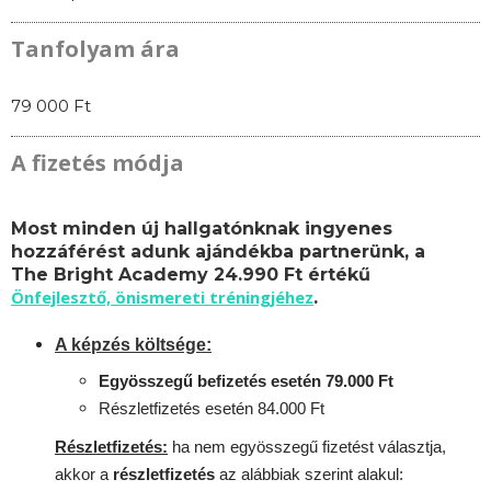
Tanfolyam ára
79 000 Ft
A fizetés módja
Most minden új hallgatónknak ingyenes
hozzáférést adunk ajándékba partnerünk, a
The Bright Academy 24.990 Ft értékű
Önfejlesztő, önismereti tréningjéhez
.
A képzés költsége:
Egyösszegű befizetés esetén 79.000 Ft
Részletfizetés esetén 84.000 Ft
Részletfizetés:
ha nem egyösszegű fizetést választja,
akkor a
részletfizetés
az alábbiak szerint alakul: