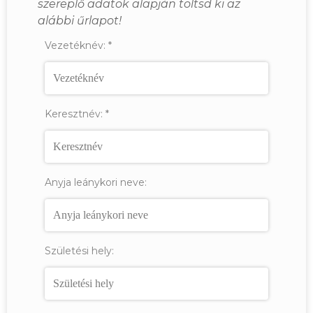
szereplő adatok alapján töltsd ki az
alábbi űrlapot!
Vezetéknév:
*
Keresztnév:
*
Anyja leánykori neve:
Születési hely: