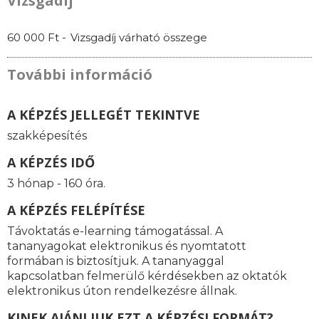
Vizsgadíj
60 000 Ft -
Vizsgadíj várható összege
További információ
A KÉPZÉS JELLEGÉT TEKINTVE
szakképesítés
A KÉPZÉS IDŐ
3 hónap - 160 óra.
A KÉPZÉS FELÉPÍTÉSE
Távoktatás e-learning támogatással. A
tananyagokat elektronikus és nyomtatott
formában is biztosítjuk. A tananyaggal
kapcsolatban felmerülő kérdésekben az oktatók
elektronikus úton rendelkezésre állnak.
KINEK AJÁNLJUK EZT A KÉPZÉSI FORMÁT?