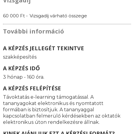
Vizsgadíj
60 000 Ft -
Vizsgadíj várható összege
További információ
A KÉPZÉS JELLEGÉT TEKINTVE
szakképesítés
A KÉPZÉS IDŐ
3 hónap - 160 óra.
A KÉPZÉS FELÉPÍTÉSE
Távoktatás e-learning támogatással. A
tananyagokat elektronikus és nyomtatott
formában is biztosítjuk. A tananyaggal
kapcsolatban felmerülő kérdésekben az oktatók
elektronikus úton rendelkezésre állnak.
KINEK AJÁNLJUK EZT A KÉPZÉSI FORMÁT?