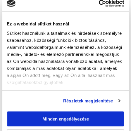
Guzmics Gréta
guzmics.greta@tanfolyam.hu
Ez a weboldal sütiket használ
+36302262580
Sütiket használunk a tartalmak és hirdetések személyre
szabásához, közösségi funkciók biztosításához,
valamint weboldalforgalmunk elemzéséhez. a közösségi
média-, hirdető- és elemező partnereinkkel megosztjuk
az Ön weboldalhasználatára vonatkozó adatait, amelyek
kombinálják a más adatokat olyan adatokkal, amelyek
alapján Ön adott meg, vagy az Ön által használt más
" J " csoport
szolgáltatásokból gyűjtöttek.
47 nap az indulásig!
Időtartam:
3 hónap
Részletek megjelenítése
Indulás időpontja:
2026-09-23
Képzés ára:
79 000 Ft
Minden engedélyezése
egyösszegű befizetés esetén + minden
hallgatónk részére ajándék Pénztárgép helyes
kezelése tanfolyam 49.990 Ft értékben!