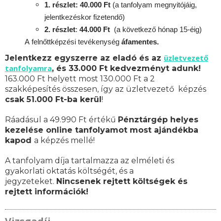
1. részlet: 40.000 Ft
(a tanfolyam megnyitójáig,
jelentkezéskor fizetendő)
2. részlet
:
44.000 Ft
(a következő hónap 15-éig)
A
felnőttképzési
tevékenység
áfamentes.
üzletvezető
Jelentkezz egyszerre az eladó és az
tanfolyamra
, és 33.000 Ft kedvezményt adunk!
163.000 Ft helyett most 130.000 Ft a 2
szakképesítés összesen, így az üzletvezető képzés
csak 51.000 Ft-ba kerül
!
Ráadásul a 49.990 Ft értékű
Pénztárgép helyes
kezelése online tanfolyamot most ajándékba
kapod
a képzés mellé!
A tanfolyam díja tartalmazza az elméleti és
gyakorlati oktatás költségét, és a
jegyzeteket.
Nincsenek rejtett költségek és
rejtett információk!