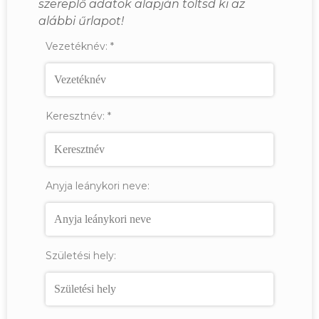
szereplő adatok alapján töltsd ki az
alábbi űrlapot!
Vezetéknév:
*
Keresztnév:
*
Anyja leánykori neve:
Születési hely: