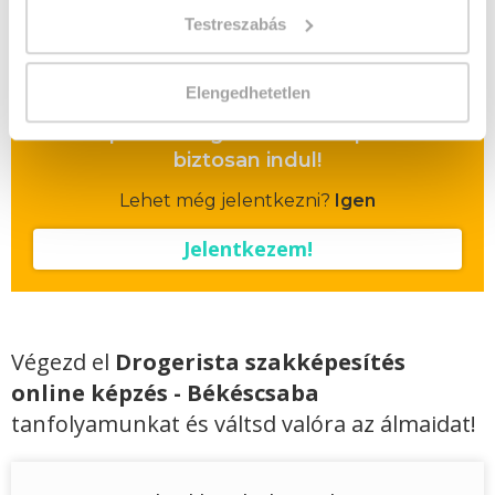
Testreszabás
Vizsgadíj:
60 000 Ft
Vizsgadíj várható összege
Elengedhetetlen
A csoport a meghirdetett időpontban
biztosan indul!
Lehet még jelentkezni?
Igen
Jelentkezem!
Végezd el
Drogerista szakképesítés
online képzés - Békéscsaba
tanfolyamunkat és váltsd valóra az álmaidat!