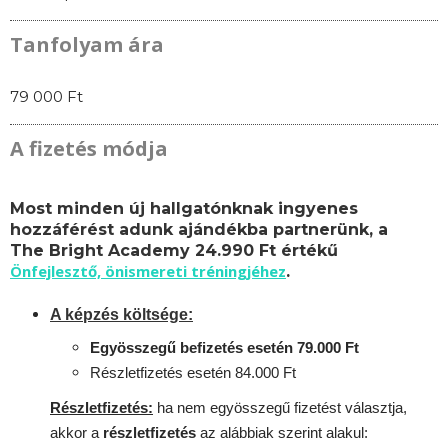
Tanfolyam ára
79 000 Ft
A fizetés módja
Most minden új hallgatónknak ingyenes
hozzáférést adunk ajándékba partnerünk, a
The Bright Academy 24.990 Ft értékű
Önfejlesztő, önismereti tréningjéhez
.
A képzés költsége:
Egyösszegű befizetés esetén 79.000 Ft
Részletfizetés esetén 84.000 Ft
Részletfizetés:
ha nem egyösszegű fizetést választja,
akkor a
részletfizetés
az alábbiak szerint alakul: