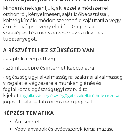
Mindenkinek ajánljuk, aki ezzel a módszerrel
otthonról, kényelmesen, saját időbeosztással,
költségkímélő módon szeretné elsajátítani a Vegyi
áru és gyógynövény eladó - Drogerista -
szakképesítés megszerzéséhez szükséges
tudásanyagot.
A RÉSZVÉTELHEZ SZÜKSÉGED VAN
- alapfokú végzettség
- számítógépre és internet kapcsolatra
- egészségügyi alkalmasságra: s
zakmai alkalmassági
vizsgálat elvégzésére a munkahigiénés és
foglalkozás-egészségügyi szerv által
foglalkozás-
egészségügyi szakellátó hely orvosa
kijelölt
jogosult, alapellátó orvos nem jogosult.
KÉPZÉSI TEMATIKA
Áruismeret
Vegyi anyagok és gyógyszerek forgalmazása