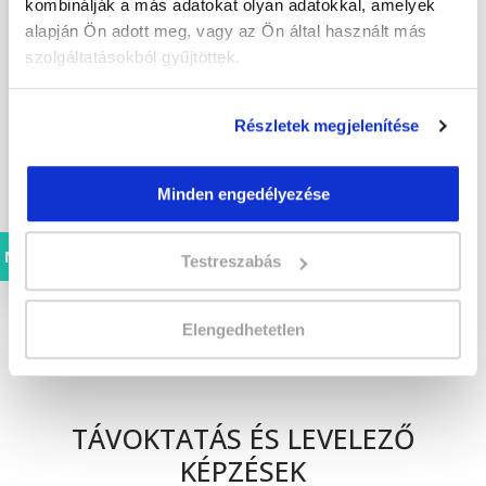
kombinálják a más adatokat olyan adatokkal, amelyek
tanfolyam:
alapján Ön adott meg, vagy az Ön által használt más
szerezz
szolgáltatásokból gyűjtöttek.
képesítést
és
gyakorlati
Részletek megjelenítése
szaktudást!
Jelentkezz
Minden engedélyezése
most!
Megnézem
Testreszabás
Elengedhetetlen
TÁVOKTATÁS ÉS LEVELEZŐ
KÉPZÉSEK