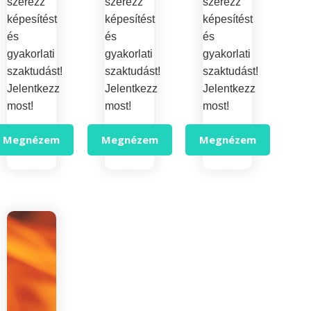
szerezz
szerezz
szerezz
képesítést
képesítést
képesítést
és
és
és
gyakorlati
gyakorlati
gyakorlati
szaktudást!
szaktudást!
szaktudást!
Jelentkezz
Jelentkezz
Jelentkezz
most!
most!
most!
Megnézem
Megnézem
Megnézem