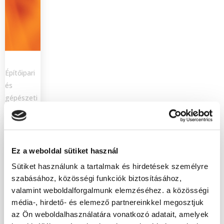
Építőipari
és
gépészeti
tanfolyamaink
Tűzvédelmi
főelőadó
Ez a weboldal sütiket használ
OKJ-s
Sütiket használunk a tartalmak és hirdetések személyre
tanfolyam
szabásához, közösségi funkciók biztosításához,
valamint weboldalforgalmunk elemzéséhez. a közösségi
Tűzvédelmi
média-, hirdető- és elemező partnereinkkel megosztjuk
főelőadó
az Ön weboldalhasználatára vonatkozó adatait, amelyek
OKJ-s