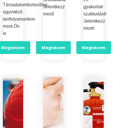
Társadalombiztosítási
Jelentkezz
gyakorlati
ügyintéző
most!
szaktudást!
tanfolyamunkon
Jelentkezz
most Ön
most!
is
Megnézem
Megnézem
Megnézem