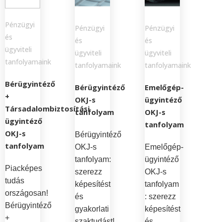
Pénzügyi
Pénzügyi
Pénzügyi
és
és
és
ügyviteli
ügyviteli
ügyviteli
tanfolyamaink
tanfolyamaink
tanfolyamaink
Bérügyintéző
Bérügyintéző
Emelőgép-
+
OKJ-s
ügyintéző
Társadalombiztosítási
tanfolyam
OKJ-s
ügyintéző
tanfolyam
OKJ-s
Bérügyintéző
tanfolyam
OKJ-s
Emelőgép-
tanfolyam:
ügyintéző
Piacképes
szerezz
OKJ-s
tudás
képesítést
tanfolyam
országosan!
és
: szerezz
Bérügyintéző
gyakorlati
képesítést
+
szaktudást!
és