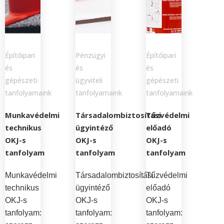
Építőipari
Pénzügyi
Építőipari
és
és
és
gépészeti
ügyviteli
gépészeti
tanfolyamaink
tanfolyamaink
tanfolyamaink
Munkavédelmi
Társadalombiztosítási
Tűzvédelmi
technikus
ügyintéző
előadó
OKJ-s
OKJ-s
OKJ-s
tanfolyam
tanfolyam
tanfolyam
Munkavédelmi
Társadalombiztosítási
Tűzvédelmi
technikus
ügyintéző
előadó
OKJ-s
OKJ-s
OKJ-s
tanfolyam:
tanfolyam:
tanfolyam: