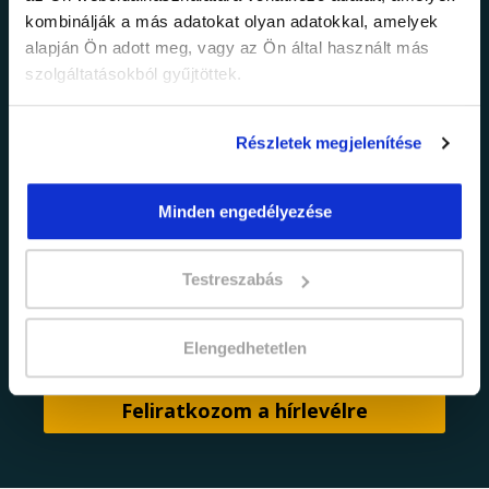
információkról!
kombinálják a más adatokat olyan adatokkal, amelyek
alapján Ön adott meg, vagy az Ön által használt más
Értesülj elsőként legújabb tanfolyamainkról,
szolgáltatásokból gyűjtöttek.
legfrissebb híreinkről és időszakos
promócióinkról.
Részletek megjelenítése
Minden engedélyezése
Testreszabás
adatkezelési tájékoztatóban
Elfogadom az
foglaltakat.
Elengedhetetlen