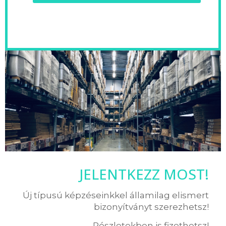
JELENTKEZZ MOST!
Új típusú képzéseinkkel államilag elismert
bizonyítványt szerezhetsz!
Részletekben is fizethetsz!