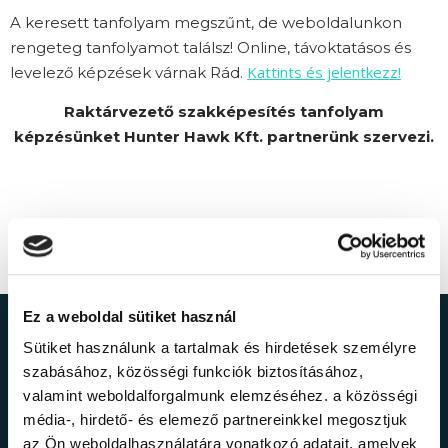
A keresett tanfolyam megszűnt, de weboldalunkon
rengeteg tanfolyamot találsz! Online, távoktatásos és
Kattints és jelentkezz!
levelező képzések várnak Rád.
Raktárvezető szakképesítés tanfolyam
képzésünket Hunter Hawk Kft. partnerünk szervezi.
Ez a weboldal sütiket használ
Ne maradj le a
Sütiket használunk a tartalmak és hirdetések személyre
szabásához, közösségi funkciók biztosításához,
legfrissebb
valamint weboldalforgalmunk elemzéséhez. a közösségi
média-, hirdető- és elemező partnereinkkel megosztjuk
az Ön weboldalhasználatára vonatkozó adatait, amelyek