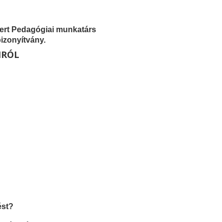
mert Pedagógiai munkatárs
izonyítvány.
MRÓL
ést?