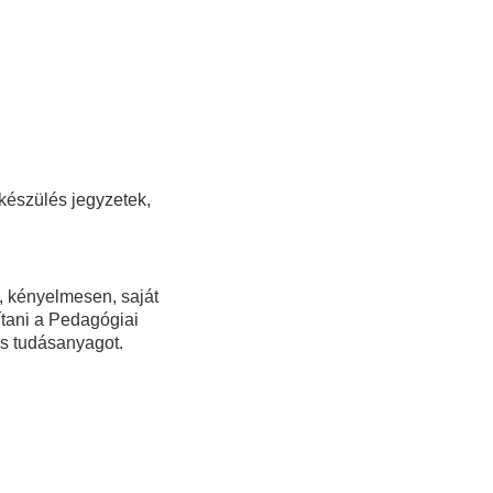
lkészülés jegyzetek,
l, kényelmesen, saját
ítani a Pedagógiai
s tudásanyagot.