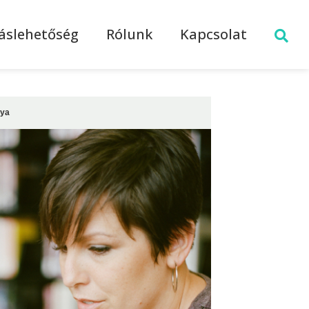
láslehetőség
Rólunk
Kapcsolat
nya