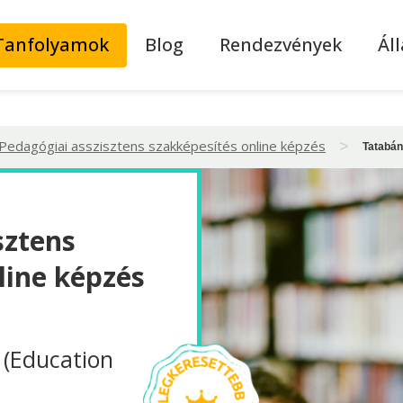
Tanfolyamok
Blog
Rendezvények
Ál
Pedagógiai asszisztens szakképesítés online képzés
>
Tatabá
sztens
line képzés
 (Education