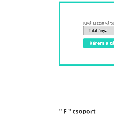
Kiválasztott váro
Kérem a tá
" F " csoport