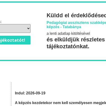
Küldd el érdeklődése
s:
Pedagógiai asszisztens szakképe
képzés - Tatabánya
a lenti adatlap kitöltésével
és elküldjük részletes
jékoztatót!
tájékoztatónkat.
Indul: 2026-09-19
A képzés kezdetekor nem kell személyesen megjel