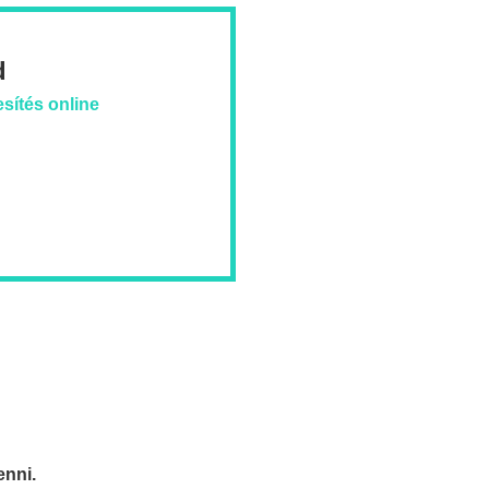
d
sítés online
enni.