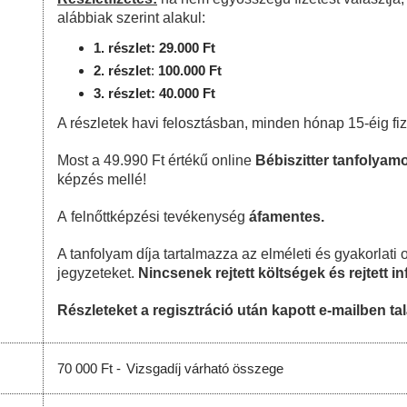
alábbiak szerint alakul:
1. részlet: 29.000 Ft
2. részlet
:
100
.000 Ft
3. részlet: 40.000 Ft
A részletek havi felosztásban, minden hónap 15-éig fi
Most a 49.990 Ft értékű online
Bébiszitter tanfolya
képzés mellé!
A
felnőttképzési
tevékenység
áfamentes.
A tanfolyam díja tartalmazza az elméleti és gyakorlati o
jegyzeteket.
Nincsenek rejtett költségek és rejtett i
Részleteket a regisztráció után kapott e-mailben tal
70 000 Ft -
Vizsgadíj várható összege