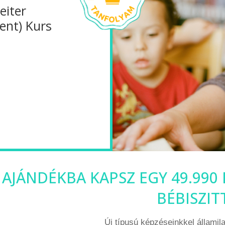
eiter
ent) Kurs
 AJÁNDÉKBA KAPSZ EGY 49.990
BÉBISZI
Új típusú képzéseinkkel államil