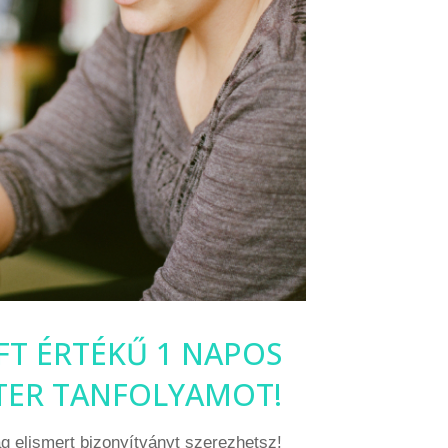
 FT ÉRTÉKŰ 1 NAPOS
TTER TANFOLYAMOT!
ag elismert bizonyítványt szerezhetsz!