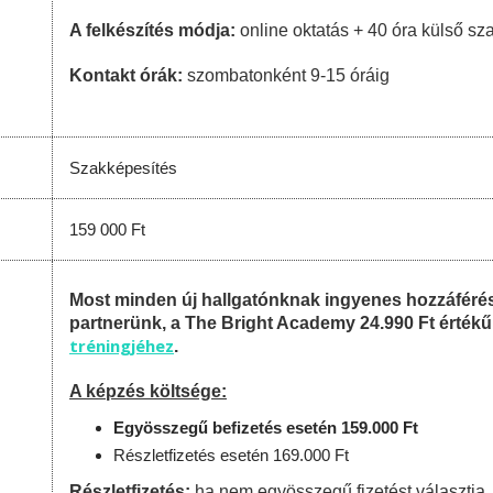
A felkészítés módja:
online oktatás + 40 óra külső sz
Kontakt órák:
szombatonként 9-15 óráig
Szakképesítés
159 000 Ft
Most minden új hallgatónknak ingyenes hozzáféré
partnerünk, a The Bright Academy 24.990 Ft érték
tréningjéhez
.
A képzés költsége:
Egyösszegű befizetés esetén 159.000 Ft
Részletfizetés esetén 169.000 Ft
Részletfizetés:
ha nem egyösszegű fizetést választja,