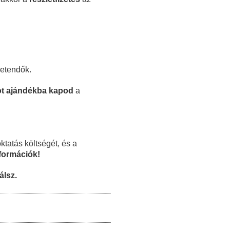
zetendők.
mot ajándékba kapod
a
ktatás költségét, és a
nformációk!
álsz.