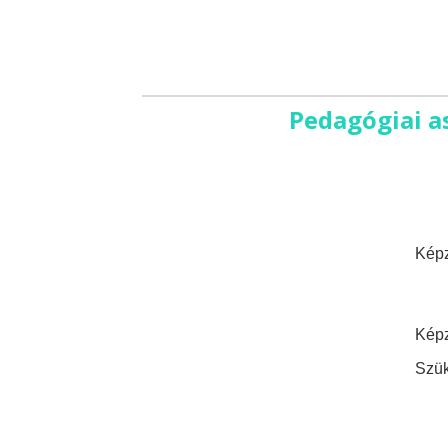
Pedagógiai a
Képz
Képz
Szük