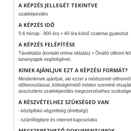
A KÉPZÉS JELLEGÉT TEKINTVE
szakképesítés
A KÉPZÉS IDŐ
5-6 hónap - 900 óra + 40 óra külső szakmai gyakorlat
A KÉPZÉS FELÉPÍTÉSE
Távoktatás (kontakt online oktatás) + Önálló otthoni fe
tananyagok segítségével.
KINEK AJÁNLJUK EZT A KÉPZÉSI FORMÁT?
Mindenkinek ajánljuk, aki ezzel a módszerrel otthonró
időbeosztással, költségkímélő módon szeretné elsaját
asszisztens szakképesítés megszerzéséhez szüksége
A RÉSZVÉTELHEZ SZÜKSÉGED VAN
- középfokú végzettség (érettségi)
- számítógépre és internet kapcsolatra
MEGSZEREZHETŐ DOKUMENTUMOK