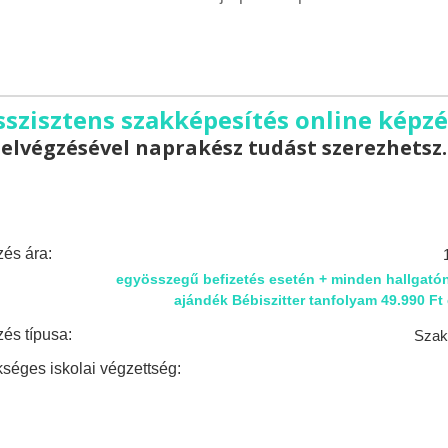
sszisztens szakképesítés online képzé
elvégzésével naprakész tudást szerezhetsz.
és ára:
egyösszegű befizetés esetén + minden hallgatón
ajándék Bébiszitter tanfolyam 49.990 Ft
és típusa:
Szak
séges iskolai végzettség: