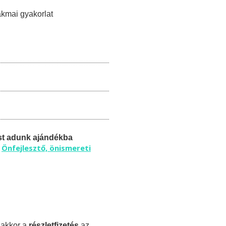
akmai gyakorlat
st adunk ajándékba
Önfejlesztő, önismereti
ű
 akkor a
részletfizetés
az