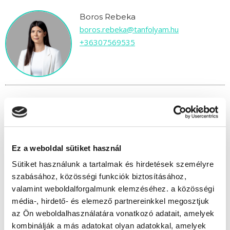
Boros Rebeka
boros.rebeka@tanfolyam.hu
+36307569535
" F " csoport
40 nap az indulásig!
Ez a weboldal sütiket használ
Időtartam:
6 hónap
Sütiket használunk a tartalmak és hirdetések személyre
szabásához, közösségi funkciók biztosításához,
Indulás időpontja:
2026-09-19
valamint weboldalforgalmunk elemzéséhez. a közösségi
Képzés ára:
159 000 Ft
média-, hirdető- és elemező partnereinkkel megosztjuk
egyösszegű befizetés esetén + minden
hallgatónk részére ajándék Bébiszitter
az Ön weboldalhasználatára vonatkozó adatait, amelyek
tanfolyam 49.990 Ft értékben!
kombinálják a más adatokat olyan adatokkal, amelyek