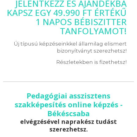
JELENTKEZZ ÉS AJÁNDÉKBA
KAPSZ EGY 49.990 FT ÉRTÉKŰ
1 NAPOS BÉBISZITTER
TANFOLYAMOT!
Új típusú képzéseinkkel államilag elismert
bizonyítványt szerezhetsz!
Részletekben is fizethetsz!
Pedagógiai asszisztens
szakképesítés online képzés -
Békéscsaba
elvégzésével naprakész tudást
szerezhetsz.