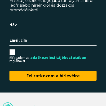
Értesülj elsőként legújabb tanfolyamainkról,
legfrissebb híreinkről és időszakos
promócióinkról.
adatkezelési tájékoztatóban
Elfogadom az
foglaltakat.