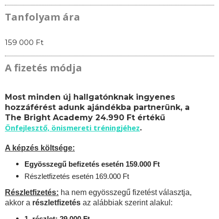
Tanfolyam ára
159 000 Ft
A fizetés módja
Most minden új hallgatónknak ingyenes
hozzáférést adunk ajándékba partnerünk, a
The Bright Academy 24.990 Ft értékű
Önfejlesztő, önismereti tréningjéhez
.
A képzés költsége:
Egyösszegű befizetés esetén 159.000 Ft
Részletfizetés esetén 169.000 Ft
Részletfizetés:
ha nem egyösszegű fizetést választja,
akkor a
részletfizetés
az alábbiak szerint alakul:
1. részlet: 29.000 Ft