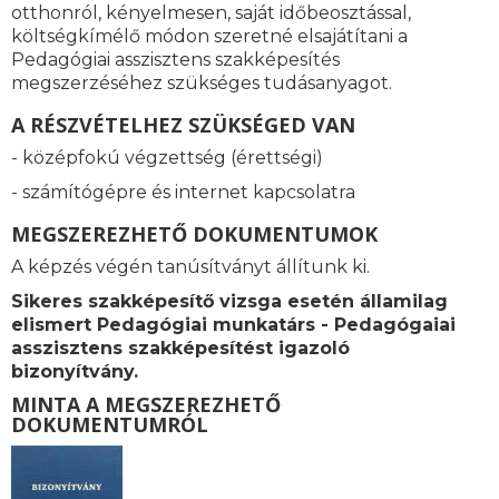
otthonról, kényelmesen, saját időbeosztással,
költségkímélő módon szeretné elsajátítani a
Pedagógiai asszisztens szakképesítés
megszerzéséhez szükséges tudásanyagot.
A RÉSZVÉTELHEZ SZÜKSÉGED VAN
- középfokú végzettség (érettségi)
- számítógépre és internet kapcsolatra
MEGSZEREZHETŐ DOKUMENTUMOK
A képzés végén tanúsítványt állítunk ki.
Sikeres szakképesítő vizsga esetén államilag
elismert Pedagógiai munkatárs - Pedagógaiai
asszisztens szakképesítést igazoló
bizonyítvány.
MINTA A MEGSZEREZHETŐ
DOKUMENTUMRÓL