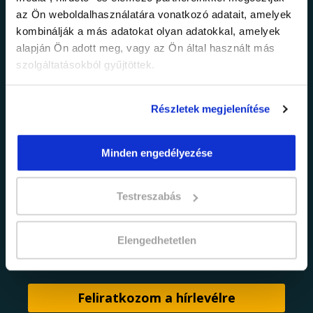
legfrissebb
az Ön weboldalhasználatára vonatkozó adatait, amelyek
információkról!
kombinálják a más adatokat olyan adatokkal, amelyek
alapján Ön adott meg, vagy az Ön által használt más
szolgáltatásokból gyűjtöttek.
Értesülj elsőként legújabb tanfolyamainkról,
legfrissebb híreinkről és időszakos
promócióinkról.
Részletek megjelenítése
Minden engedélyezése
Testreszabás
Elengedhetetlen
adatkezelési tájékoztatóban
Elfogadom az
foglaltakat.