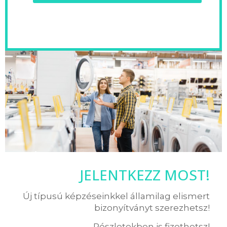
JELENTKEZZ MOST!
Új típusú képzéseinkkel államilag elismert
bizonyítványt szerezhetsz!
Részletekben is fizethetsz!