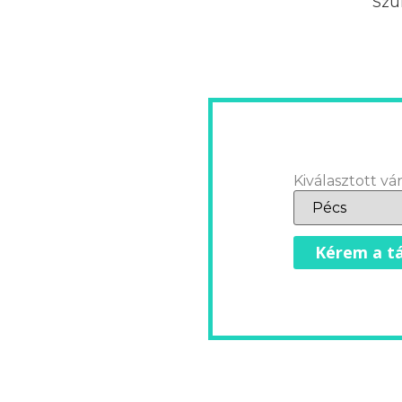
Szük
Kiválasztott vár
Kérem a tá