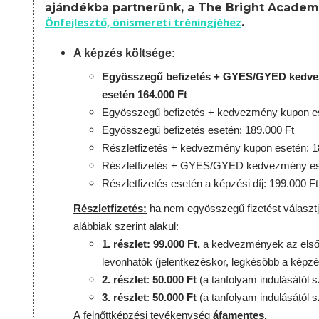
ajándékba partnerünk, a The Bright Academ
Önfejlesztő, önismereti tréningjéhez
.
A képzés költsége:
Egyösszegű befizetés + GYES/GYED kedv
esetén 164.000 Ft
Egyösszegű befizetés + kedvezmény kupon es
Egyösszegű befizetés esetén: 189.000 Ft
Részletfizetés + kedvezmény kupon esetén: 1
Részletfizetés + GYES/GYED kedvezmény ese
Részletfizetés esetén a képzési díj: 199.000 Ft
Részletfizetés:
ha nem egyösszegű fizetést választj
alábbiak szerint alakul:
1. részlet: 99.000 Ft,
a kedvezmények az első 
levonhatók
(jelentkezéskor, legkésőbb a képzé
2. részlet
:
50.000 Ft
(a tanfolyam indulásától s
3. részlet
:
50.000 Ft
(a tanfolyam indulásától s
A
felnőttképzési
tevékenység
áfamentes.