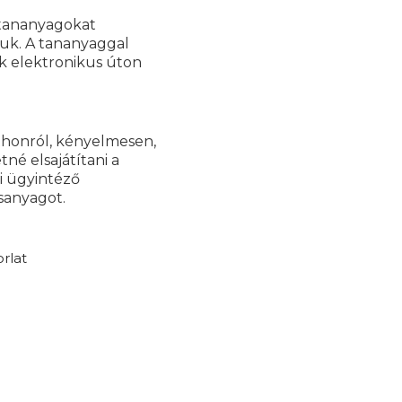
 tananyagokat
juk. A tananyaggal
k elektronikus úton
tthonról, kényelmesen,
né elsajátítani a
i ügyintéző
sanyagot.
rlat