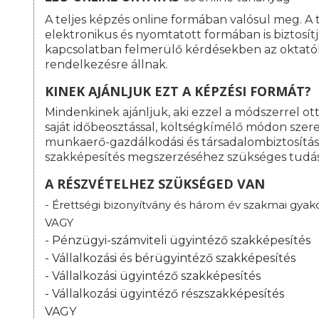
A teljes képzés online formában valósul meg. A
elektronikus és nyomtatott formában is biztosít
kapcsolatban felmerülő kérdésekben az oktató
rendelkezésre állnak.
KINEK AJÁNLJUK EZT A KÉPZÉSI FORMÁT?
Mindenkinek ajánljuk, aki ezzel a módszerrel o
saját időbeosztással, költségkímélő módon szeret
munkaerő-gazdálkodási és társadalombiztosítás
szakképesítés megszerzéséhez szükséges tudá
A RÉSZVÉTELHEZ SZÜKSÉGED VAN
- Érettségi bizonyítvány és három év szakmai gyako
VAGY
- Pénzügyi-számviteli ügyintéző szakképesítés
- Vállalkozási és bérügyintéző szakképesítés
- Vállalkozási ügyintéző szakképesítés
- Vállalkozási ügyintéző részszakképesítés
VAGY