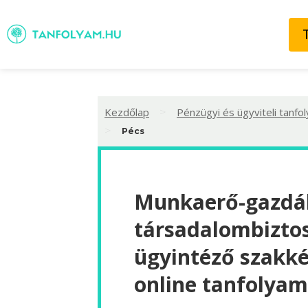
>
Kezdőlap
Pénzügyi és ügyviteli tanfo
>
Pécs
Munkaerő-gazdál
társadalombiztos
ügyintéző szakké
online tanfolyam