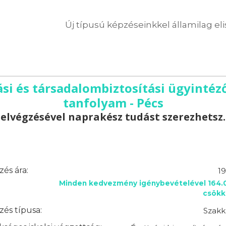
Új típusú képzéseinkkel államilag el
i és társadalombiztosítási ügyintéző
tanfolyam - Pécs
elvégzésével naprakész tudást szerezhetsz.
és ára:
19
Minden kedvezmény igénybevételével 164.0
csökk
és típusa:
Szakk