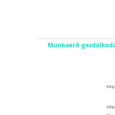
Munkaerő-gazdálkodás
Képz
Képz