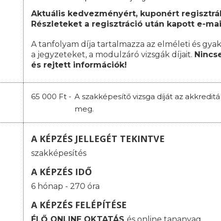
Aktuális kedvezményért, kuponért regisztrál
Részleteket a regisztráció után kapott e-mai
A tanfolyam díja tartalmazza az elméleti és gyak
a jegyzeteket, a modulzáró vizsgák díjait.
Nincse
és rejtett információk!
65 000 Ft -
A szakképesítő vizsga díját az akkredit
meg.
A KÉPZÉS JELLEGÉT TEKINTVE
szakképesítés
A KÉPZÉS IDŐ
6 hónap - 270 óra
A KÉPZÉS FELÉPÍTÉSE
ÉLŐ ONLINE OKTATÁS
és online tananyag