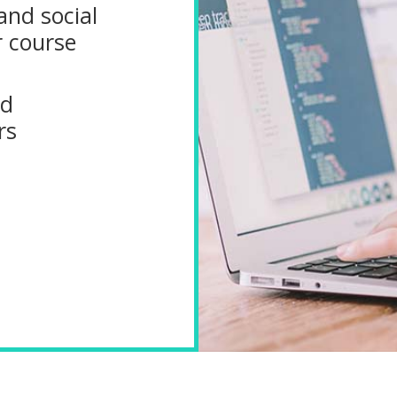
nd social
r course
nd
rs