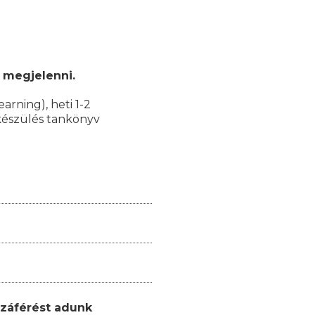
 megjelenni.
earning), heti 1-2
lkészülés tankönyv
záférést adunk