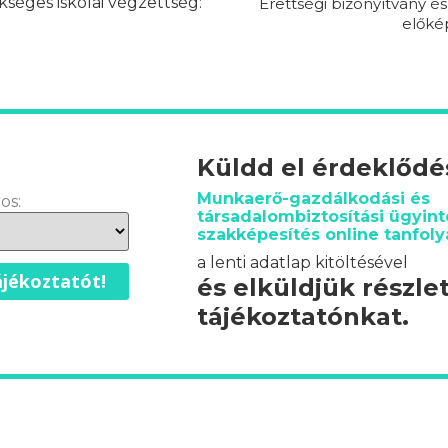
séges iskolai végzettség:
Érettségi bizonyítvány é
előké
Küldd el érdeklőd
Munkaerő-gazdálkodási és
os:
társadalombiztosítási ügyin
szakképesítés online tanfol
a lenti adatlap kitöltésével
jékoztatót!
és elküldjük részle
tájékoztatónkat.