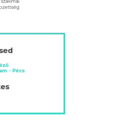
s szakmai
pzettség
ésed
téző
yam - Pécs
tes