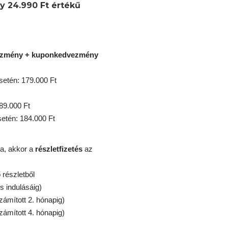
y 24.990 Ft értékű
ezmény + kuponkedvezmény
etén: 179.000 Ft
89.000 Ft
tén: 184.000 Ft
a, akkor a
részletfizetés
az
részletből
s indulásáig)
zámított 2. hónapig)
zámított 4. hónapig)