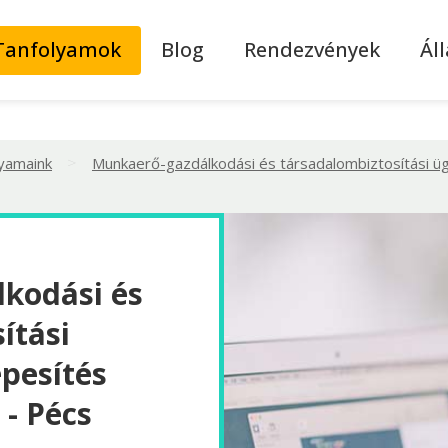
Tanfolyamok
Blog
Rendezvények
Ál
>
lyamaink
Munkaerő-gazdálkodási és társadalombiztosítási üg
kodási és
ítási
pesítés
 - Pécs