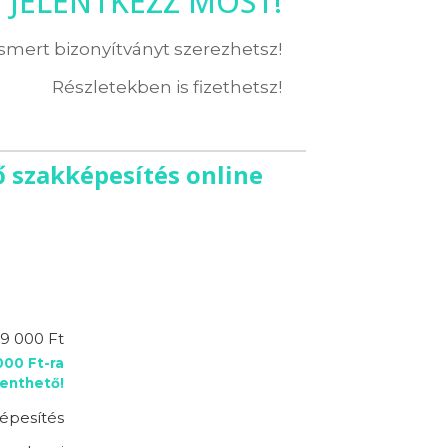
JELENTKEZZ MOST!
ismert bizonyítványt szerezhetsz!
Részletekben is fizethetsz!
 szakképesítés online
9 000 Ft
00 Ft-ra
enthető!
épesítés