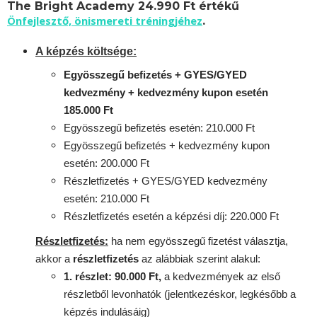
The Bright Academy 24.990 Ft értékű
Önfejlesztő, önismereti tréningjéhez
.
A képzés költsége:
Egyösszegű befizetés + GYES/GYED
kedvezmény + kedvezmény kupon esetén
185.000 Ft
Egyösszegű befizetés esetén: 210.000 Ft
Egyösszegű befizetés + kedvezmény kupon
esetén: 200.000 Ft
Részletfizetés + GYES/GYED kedvezmény
esetén: 210.000 Ft
Részletfizetés esetén a képzési díj: 220.000 Ft
Részletfizetés:
ha nem egyösszegű fizetést választja,
akkor a
részletfizetés
az alábbiak szerint alakul:
1. részlet: 90.000 Ft,
a kedvezmények az első
részletből levonhatók
(jelentkezéskor, legkésőbb a
képzés indulásáig)