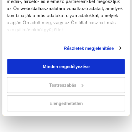
média-, hirdető- és elemező partnereinkkel megosztjuk
42 nap az indulásig!
az Ön weboldalhasználatára vonatkozó adatait, amelyek
kombinálják a más adatokat olyan adatokkal, amelyek
Időtartam:
6 hónap
alapján Ön adott meg, vagy az Ön által használt más
Indulás időpontja:
2026-09-19
szolgáltatásokból gyűjtöttek.
Képzés ára:
220 000 Ft
Minden kedvezmény igénybevételével
185.000 Ft-ra csökkenthető!
Részletek megjelenítése
Vizsgadíj:
60 000 Ft
A szakképesítő vizsga díját az akkreditált
Minden engedélyezése
vizsgaközpont határozza meg
Testreszabás
Lehet még jelentkezni?
Igen
Jelentkezem!
Elengedhetetlen