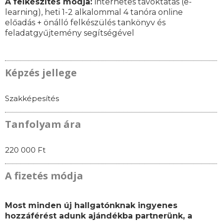
A felkészítés módja:
internetes távoktatás (e-
learning), heti 1-2 alkalommal 4 tanóra online
előadás + önálló felkészülés tankönyv és
feladatgyűjtemény segítségével
Képzés jellege
Szakképesítés
Tanfolyam ára
220 000 Ft
A fizetés módja
Most minden új hallgatónknak ingyenes
hozzáférést adunk ajándékba partnerünk, a