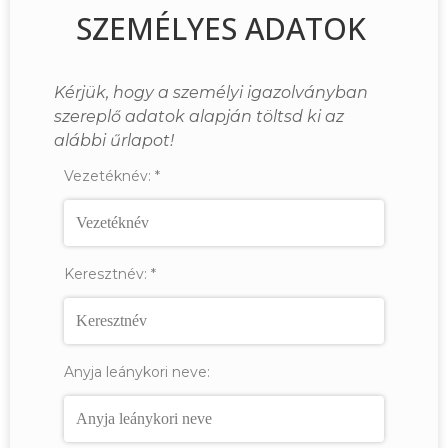
SZEMÉLYES ADATOK
Kérjük, hogy a személyi igazolványban
szereplő adatok alapján töltsd ki az
alábbi űrlapot!
Vezetéknév:
*
Keresztnév:
*
Anyja leánykori neve: