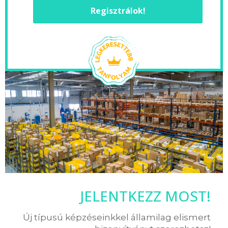
Regisztrálok!
JELENTKEZZ MOST!
Új típusú képzéseinkkel államilag elismert