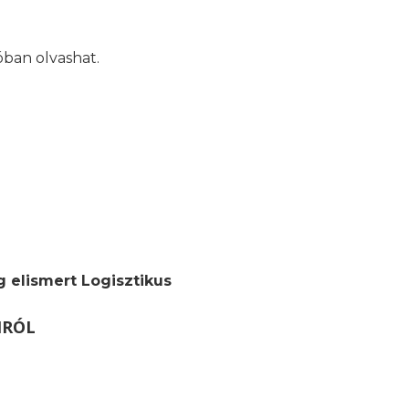
óban olvashat.
g elismert Logisztikus
MRÓL