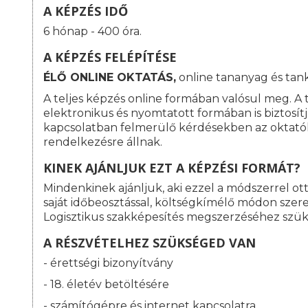
A KÉPZÉS IDŐ
6 hónap - 400 óra.
A KÉPZÉS FELÉPÍTÉSE
ÉLŐ ONLINE OKTATÁS,
online tananyag és tan
A teljes képzés online formában valósul meg. A
elektronikus és nyomtatott formában is biztosít
kapcsolatban felmerülő kérdésekben az oktató
rendelkezésre állnak.
KINEK AJÁNLJUK EZT A KÉPZÉSI FORMÁT?
Mindenkinek ajánljuk, aki ezzel a módszerrel o
saját időbeosztással, költségkímélő módon szeret
Logisztikus szakképesítés megszerzéséhez szü
A RÉSZVÉTELHEZ SZÜKSÉGED VAN
- érettségi bizonyítvány
- 18. életév betöltésére
- számítógépre és internet kapcsolatra