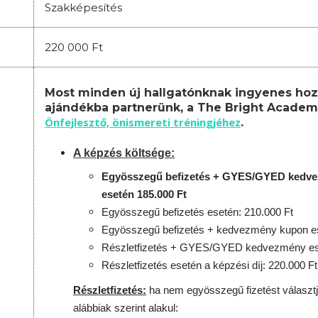
Szakképesítés
220 000 Ft
Most minden új hallgatónknak ingyenes hoz
ajándékba partnerünk, a The Bright Academ
Önfejlesztő, önismereti tréningjéhez
.
A képzés költsége:
Egyösszegű befizetés + GYES/GYED kedv
esetén 185.000 Ft
Egyösszegű befizetés esetén: 210.000 Ft
Egyösszegű befizetés + kedvezmény kupon es
Részletfizetés + GYES/GYED kedvezmény ese
Részletfizetés esetén a képzési díj: 220.000 Ft
Részletfizetés:
ha nem egyösszegű fizetést választj
alábbiak szerint alakul: