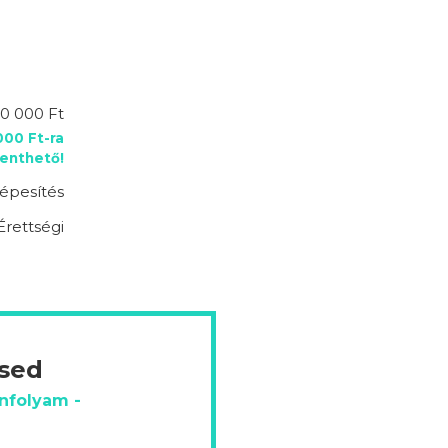
0 000 Ft
00 Ft-ra
enthető!
épesítés
Érettségi
ésed
anfolyam -