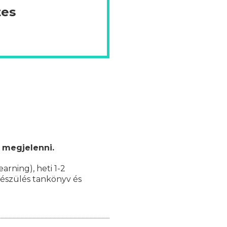
tes
 megjelenni.
earning), heti 1-2
készülés tankönyv és