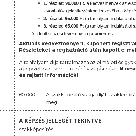
1. részlet: 90.000 Ft,
a kedvezmények az első 
levonhatók
(jelentkezéskor, legkésőbb a képzé
2. részlet
:
65.000 Ft
(a tanfolyam indulásától s
3. részlet
:
65.000 Ft
(a tanfolyam indulásától s
A
felnőttképzési
tevékenység
áfamentes.
Aktuális kedvezményért, kuponért regisztrál
Részleteket a regisztráció után kapott e-mai
A tanfolyam díja tartalmazza az elméleti és gyak
a jegyzeteket, a modulzáró vizsgák díjait.
Nincse
és rejtett információk!
60 000 Ft -
A szakképesítő vizsga díját az akkredit
meg
A KÉPZÉS JELLEGÉT TEKINTVE
szakképesítés