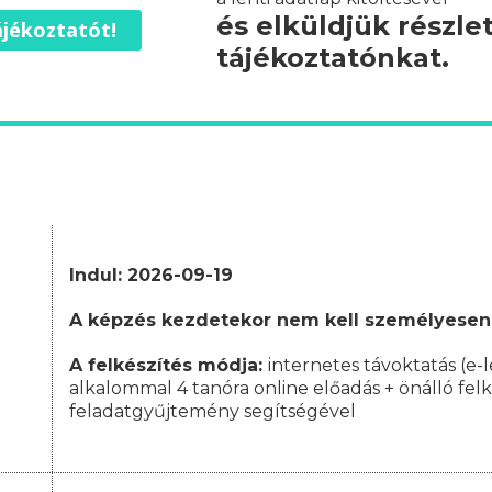
és elküldjük részle
jékoztatót!
tájékoztatónkat.
Indul: 2026-09-19
A képzés kezdetekor nem kell személyesen
A felkészítés módja:
internetes távoktatás (e-l
alkalommal 4 tanóra online előadás + önálló fel
feladatgyűjtemény segítségével