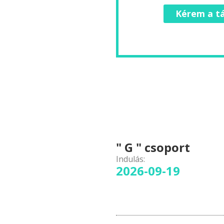
Kérem a tá
" G " csoport
Indulás:
2026-09-19