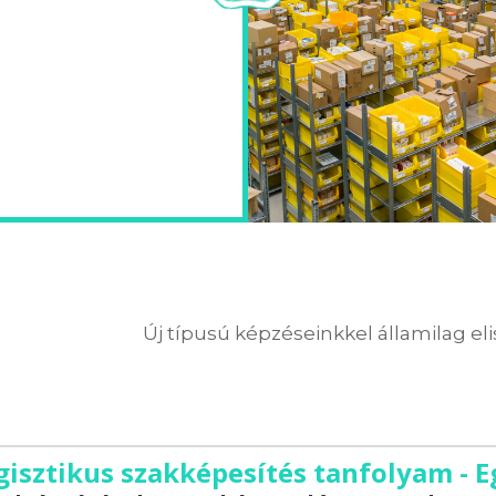
Új típusú képzéseinkkel államilag el
gisztikus szakképesítés tanfolyam - E