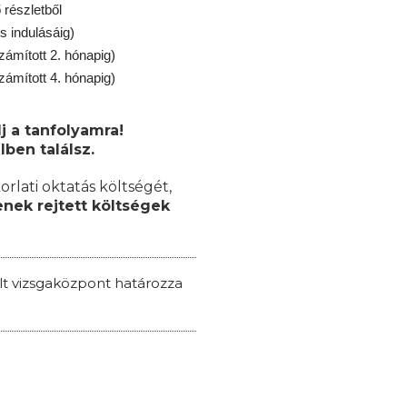
részletből
s indulásáig)
zámított 2. hónapig)
zámított 4. hónapig)
j a tanfolyamra!
lben találsz.
orlati oktatás költségét,
nek rejtett költségek
ált vizsgaközpont határozza