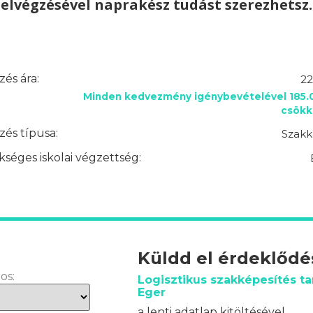
elvégzésével naprakész tudást szerezhetsz.
és ára:
22
Minden kedvezmény igénybevételével 185.0
csökk
és típusa:
Szakk
séges iskolai végzettség:
Küldd el érdeklőd
os:
Logisztikus szakképesítés t
Eger
a lenti adatlap kitöltésével