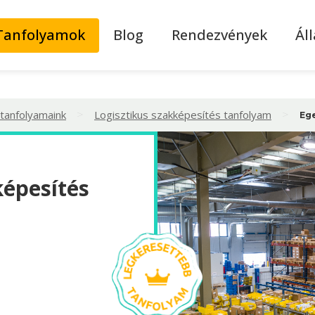
Tanfolyamok
Blog
Rendezvények
Ál
>
>
 tanfolyamaink
Logisztikus szakképesítés tanfolyam
Eg
képesítés