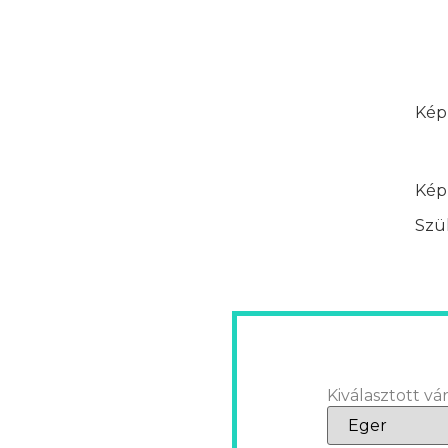
Képz
Képz
Szük
Kiválasztott vár