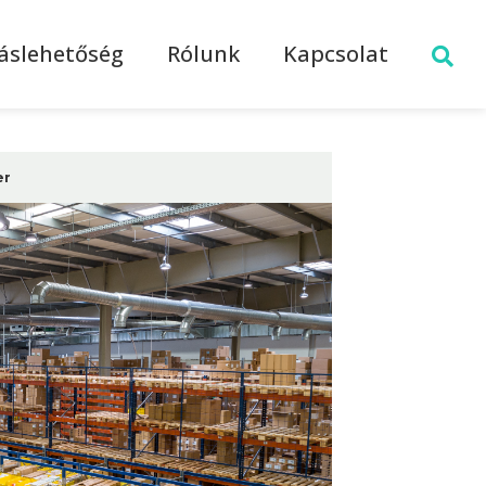
láslehetőség
Rólunk
Kapcsolat
er