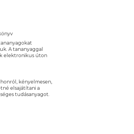
könyv
 tananyagokat
juk. A tananyaggal
k elektronikus úton
tthonról, kényelmesen,
né elsajátítani a
kséges tudásanyagot.