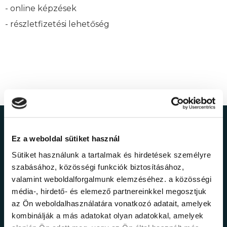
- online képzések
- részletfizetési lehetőség
Ne maradj le a
Ez a weboldal sütiket használ
legfrissebb
Sütiket használunk a tartalmak és hirdetések személyre
szabásához, közösségi funkciók biztosításához,
információkról!
valamint weboldalforgalmunk elemzéséhez. a közösségi
média-, hirdető- és elemező partnereinkkel megosztjuk
az Ön weboldalhasználatára vonatkozó adatait, amelyek
Értesülj elsőként legújabb tanfolyamainkról,
kombinálják a más adatokat olyan adatokkal, amelyek
legfrissebb híreinkről és időszakos