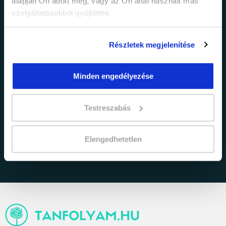
alapján Ön adott meg, vagy az Ön által használt más
promócióinkról.
szolgáltatásokból gyűjtöttek.
Részletek megjelenítése
Minden engedélyezése
adatkezelési tájékoztatóban
Testreszabás
Elfogadom az
foglaltakat.
Elengedhetetlen