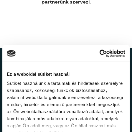
partnerünk szervezi.
Ne maradj le a
Ez a weboldal sütiket használ
legfrissebb
Sütiket használunk a tartalmak és hirdetések személyre
információkról!
szabásához, közösségi funkciók biztosításához,
valamint weboldalforgalmunk elemzéséhez. a közösségi
média-, hirdető- és elemező partnereinkkel megosztjuk
Értesülj elsőként legújabb tanfolyamainkról,
az Ön weboldalhasználatára vonatkozó adatait, amelyek
legfrissebb híreinkről és időszakos
kombinálják a más adatokat olyan adatokkal, amelyek
promócióinkról.
alapján Ön adott meg, vagy az Ön által használt más