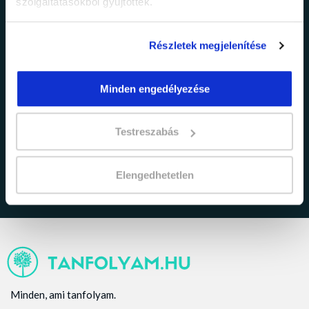
szolgáltatásokból gyűjtöttek.
Részletek megjelenítése
Minden engedélyezése
adatkezelési tájékoztatóban
Elfogadom az
foglaltakat.
Testreszabás
Elengedhetetlen
Minden, ami tanfolyam.