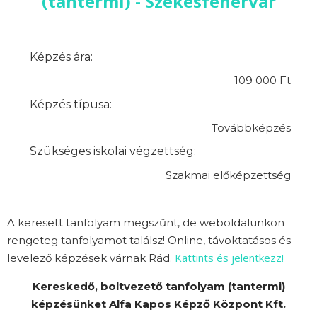
(tantermi) - Székesfehérvár
Képzés ára:
109 000 Ft
Képzés típusa:
Továbbképzés
Szükséges iskolai végzettség:
Szakmai előképzettség
A keresett tanfolyam megszűnt, de weboldalunkon
rengeteg tanfolyamot találsz! Online, távoktatásos és
Kattints és jelentkezz!
levelező képzések várnak Rád.
Kereskedő, boltvezető tanfolyam (tantermi)
képzésünket Alfa Kapos Képző Központ Kft.