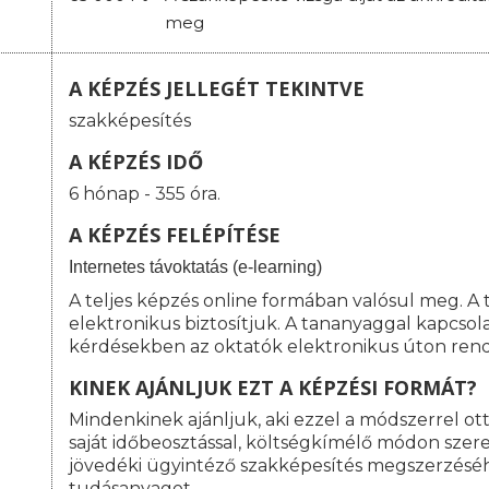
meg
A KÉPZÉS JELLEGÉT TEKINTVE
szakképesítés
A KÉPZÉS IDŐ
6 hónap - 355 óra.
A KÉPZÉS FELÉPÍTÉSE
I
nternetes távoktatás (e-learning)
A teljes képzés online formában valósul meg. A
elektronikus biztosítjuk. A tananyaggal kapcso
kérdésekben az oktatók elektronikus úton rend
KINEK AJÁNLJUK EZT A KÉPZÉSI FORMÁT?
Mindenkinek ajánljuk, aki ezzel a módszerrel o
saját időbeosztással, költségkímélő módon szeret
jövedéki ügyintéző szakképesítés megszerzésé
tudásanyagot.