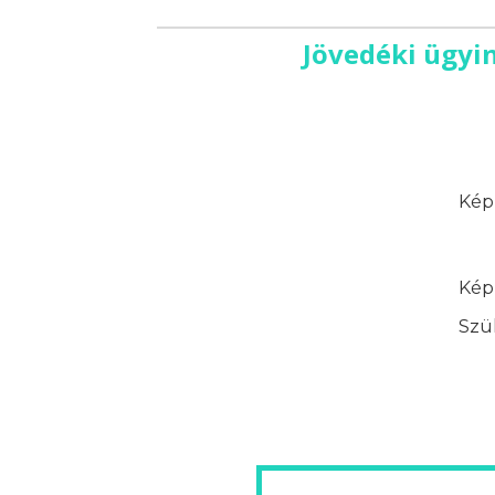
Jövedéki ügyin
Képz
Képz
Szük