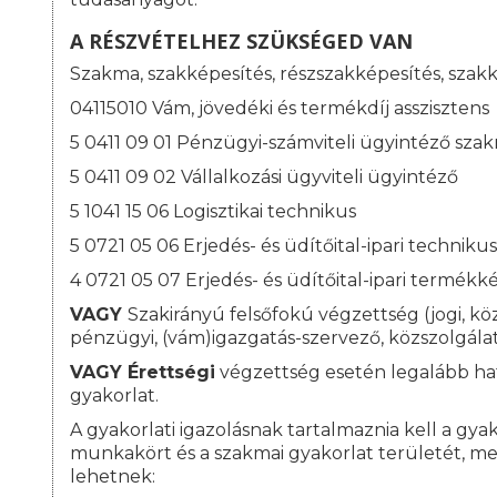
A RÉSZVÉTELHEZ SZÜKSÉGED VAN
Szakma, szakképesítés, részszakképesítés, szak
04115010 Vám, jövedéki és termékdíj asszisztens
5 0411 09 01 Pénzügyi-számviteli ügyintéző sza
5 0411 09 02 Vállalkozási ügyviteli ügyintéző
5 1041 15 06 Logisztikai technikus
5 0721 05 06 Erjedés- és üdítőital-ipari technikus
4 0721 05 07 Erjedés- és üdítőital-ipari termékk
VAGY
Szakirányú felsőfokú végzettség (jogi, kö
pénzügyi, (vám)igazgatás-szervező, közszolgálat
VAGY
Érettségi
végzettség esetén legalább hat
gyakorlat.
A gyakorlati igazolásnak tartalmaznia kell a gyako
munkakört és a szakmai gyakorlat területét, me
lehetnek: