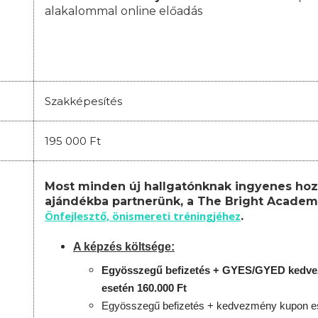
alakalommal online előadás
Szakképesítés
195 000 Ft
Most minden új hallgatónknak ingyenes hoz
ajándékba partnerünk, a The Bright Academ
Önfejlesztő, önismereti tréningjéhez
.
A képzés költsége:
Egyösszegű befizetés + GYES/GYED kedv
esetén 160.000 Ft
Egyösszegű befizetés + kedvezmény kupon es