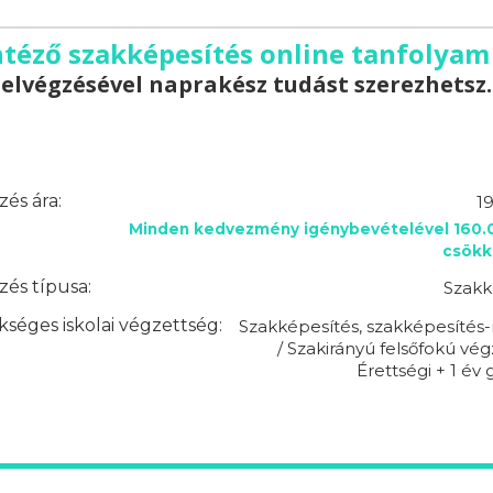
téző szakképesítés online tanfolyam
elvégzésével naprakész tudást szerezhetsz.
és ára:
1
Minden kedvezmény igénybevételével 160.0
csökk
és típusa:
Szakk
séges iskolai végzettség:
Szakképesítés, szakképesítés-
/ Szakirányú felsőfokú vég
Érettségi + 1 év 