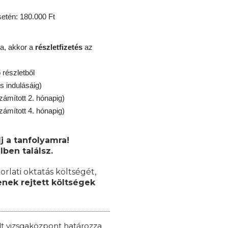
tén: 180.000 Ft
a, akkor a
részletfizetés
az
részletből
s indulásáig)
zámított 2. hónapig)
zámított 4. hónapig)
j a tanfolyamra!
lben találsz.
orlati oktatás költségét,
nek rejtett költségek
ált vizsgaközpont határozza