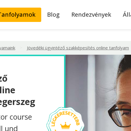
Tanfolyamok
Blog
Rendezvények
Ál
>
lyamaink
Jövedéki ügyintéző szakképesítés online tanfolyam
ző
line
egerszeg
tor course
ll und