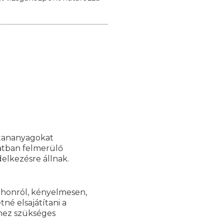
 tananyagokat
latban felmerülő
elkezésre állnak.
tthonról, kényelmesen,
né elsajátítani a
hez szükséges