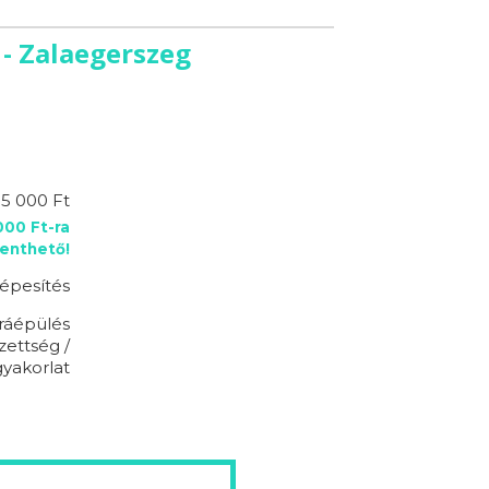
 - Zalaegerszeg
95 000 Ft
00 Ft-ra
enthető!
épesítés
ráépülés
zettség /
gyakorlat