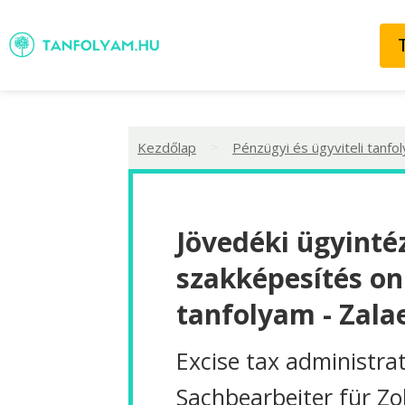
>
Kezdőlap
Pénzügyi és ügyviteli tanfo
Jövedéki ügyinté
szakképesítés on
tanfolyam - Zala
Excise tax administra
Sachbearbeiter für Zo