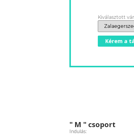
Kiválasztott vár
Kérem a tá
" M " csoport
Indulás: