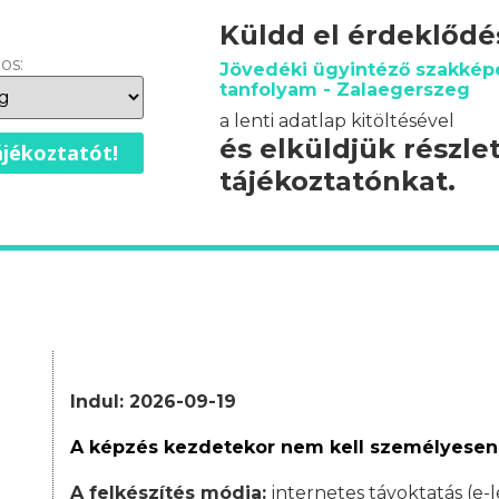
Küldd el érdeklőd
os:
Jövedéki ügyintéző szakképe
tanfolyam - Zalaegerszeg
a lenti adatlap kitöltésével
és elküldjük részle
jékoztatót!
tájékoztatónkat.
Indul: 2026-09-19
A képzés kezdetekor nem kell személyesen
A felkészítés módja:
internetes távoktatás (e-l