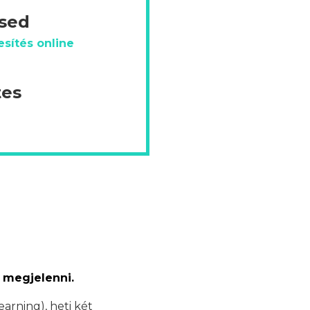
ésed
sítés online
tes
 megjelenni.
earning), heti két