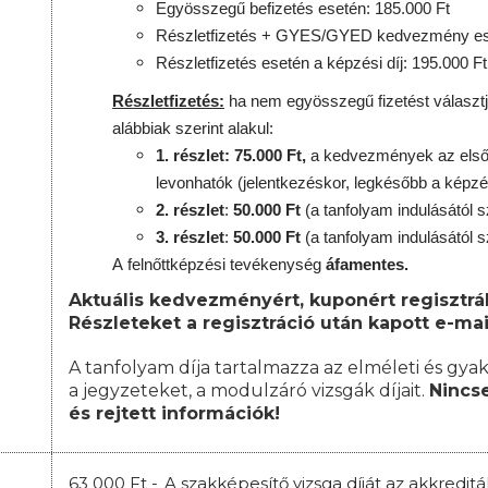
Egyösszegű befizetés esetén: 185.000 Ft
Részletfizetés + GYES/GYED kedvezmény ese
Részletfizetés esetén a képzési díj: 195.000 Ft
Részletfizetés:
ha nem egyösszegű fizetést választj
alábbiak szerint alakul:
1. részlet: 75.000 Ft,
a kedvezmények az első 
levonhatók
(jelentkezéskor, legkésőbb a képzé
2. részlet
:
50.000 Ft
(a tanfolyam indulásától s
3. részlet
:
50.000 Ft
(a tanfolyam indulásától s
A
felnőttképzési
tevékenység
áfamentes.
Aktuális kedvezményért, kuponért regisztrál
Részleteket a regisztráció után kapott e-mai
A tanfolyam díja tartalmazza az elméleti és gyak
a jegyzeteket, a modulzáró vizsgák díjait.
Nincse
és rejtett információk!
63 000 Ft -
A szakképesítő vizsga díját az akkredit