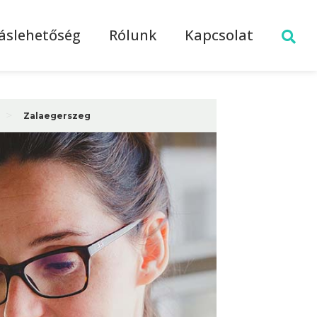
láslehetőség
Rólunk
Kapcsolat
>
Zalaegerszeg