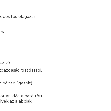
képesítés-elágazás
kma
észítő
zgazdasági/gazdasági,
i)
 hónap (igazolt)
rlati időt, a betöltött
lyek az alábbiak