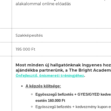
alakalommal online előadás
Szakképesítés
195 000 Ft
Most minden új hallgatónknak ingyenes hoz
ajándékba partnerünk, a The Bright Academ
Önfejlesztő, önismereti tréningjéhez
.
A képzés költsége:
Egyösszegű befizetés + GYES/GYED kedv
esetén 160.000 Ft
Egyösszegű befizetés + kedvezmény kupon es