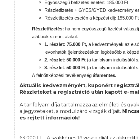
Egyösszegű befizetés esetén: 185.000 Ft
Részletfizetés + GYES/GYED kedvezmény ese
Részletfizetés esetén a képzési díj: 195.000 Ft
Részletfizetés:
ha nem egyösszegű fizetést választj
alábbiak szerint alakul:
1. részlet: 75.000 Ft,
a kedvezmények az első 
levonhatók
(jelentkezéskor, legkésőbb a képzé
2. részlet
:
50.000 Ft
(a tanfolyam indulásától s
3. részlet
:
50.000 Ft
(a tanfolyam indulásától s
A
felnőttképzési
tevékenység
áfamentes.
Aktuális kedvezményért, kuponért regisztrál
Részleteket a regisztráció után kapott e-mai
A tanfolyam díja tartalmazza az elméleti és gyak
a jegyzeteket, a modulzáró vizsgák díjait.
Nincse
és rejtett információk!
63 000 Ft -
A szakképesítő vizsga díját az akkredit