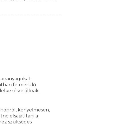
 tananyagokat
latban felmerülő
elkezésre állnak.
tthonról, kényelmesen,
né elsajátítani a
hez szükséges