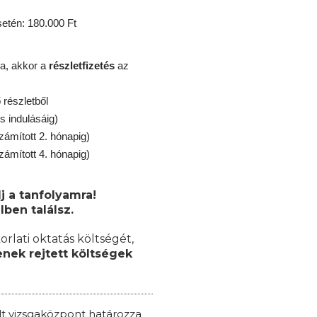
tén: 180.000 Ft
a, akkor a
részletfizetés
az
részletből
s indulásáig)
zámított 2. hónapig)
zámított 4. hónapig)
j a tanfolyamra!
lben találsz.
orlati oktatás költségét,
nek rejtett költségek
ált vizsgaközpont határozza