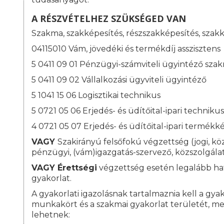
A RÉSZVÉTELHEZ SZÜKSÉGED VAN
Szakma, szakképesítés, részszakképesítés, szak
04115010 Vám, jövedéki és termékdíj asszisztens
5 0411 09 01 Pénzügyi-számviteli ügyintéző sza
5 0411 09 02 Vállalkozási ügyviteli ügyintéző
5 1041 15 06 Logisztikai technikus
5 0721 05 06 Erjedés- és üdítőital-ipari technikus
4 0721 05 07 Erjedés- és üdítőital-ipari termékk
VAGY
Szakirányú felsőfokú végzettség (jogi, kö
pénzügyi, (vám)igazgatás-szervező, közszolgálat
VAGY
Érettségi
végzettség esetén legalább hat
gyakorlat.
A gyakorlati igazolásnak tartalmaznia kell a gyako
munkakört és a szakmai gyakorlat területét, me
lehetnek: