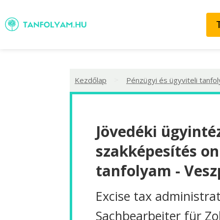
>
Kezdőlap
Pénzügyi és ügyviteli tanfo
Jövedéki ügyinté
szakképesítés on
tanfolyam - Ves
Excise tax administra
Sachbearbeiter für Zo