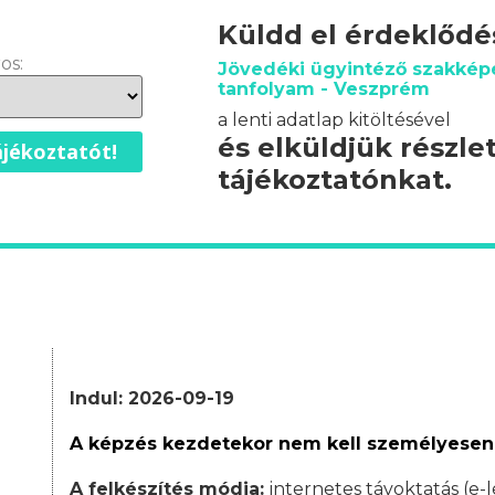
Küldd el érdeklőd
os:
Jövedéki ügyintéző szakképe
tanfolyam - Veszprém
a lenti adatlap kitöltésével
és elküldjük részle
jékoztatót!
tájékoztatónkat.
Indul: 2026-09-19
A képzés kezdetekor nem kell személyesen
A felkészítés módja:
internetes távoktatás (e-l