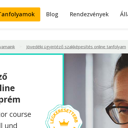
Tanfolyamok
Blog
Rendezvények
Ál
>
lyamaink
Jövedéki ügyintéző szakképesítés online tanfolyam
ző
line
zprém
tor course
ll und