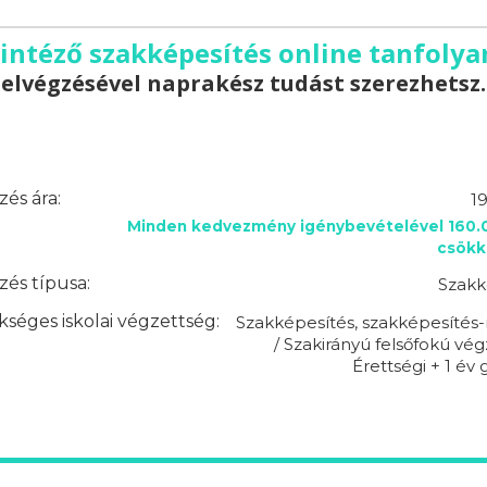
intéző szakképesítés online tanfoly
elvégzésével naprakész tudást szerezhetsz.
és ára:
1
Minden kedvezmény igénybevételével 160.0
csökk
és típusa:
Szakk
séges iskolai végzettség:
Szakképesítés, szakképesítés-
/ Szakirányú felsőfokú vég
Érettségi + 1 év 