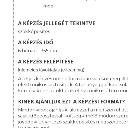
meg
A KÉPZÉS JELLEGÉT TEKINTVE
szakképesítés
A KÉPZÉS IDŐ
6 hónap - 355 óra.
A KÉPZÉS FELÉPÍTÉSE
I
nternetes távoktatás (e-learning)
A teljes képzés online formában valósul meg. A
elektronikus biztosítjuk. A tananyaggal kapcso
kérdésekben az oktatók elektronikus úton rend
KINEK AJÁNLJUK EZT A KÉPZÉSI FORMÁT?
Mindenkinek ajánljuk, aki ezzel a módszerrel o
saját időbeosztással, költségkímélő módon szeret
jövedéki ügyintéző szakképesítés megszerzésé
tudásanyagot.