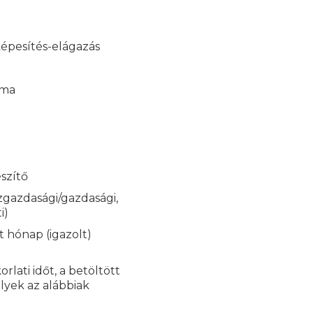
képesítés-elágazás
kma
észítő
zgazdasági/gazdasági,
i)
 hónap (igazolt)
rlati időt, a betöltött
lyek az alábbiak