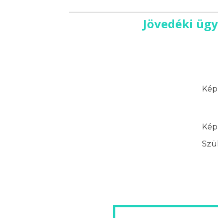
Jövedéki ügy
Képz
Képz
Szük