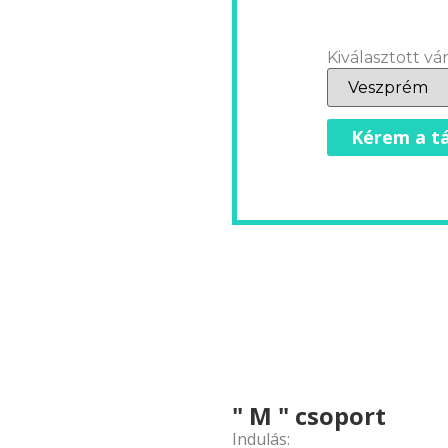
Kiválasztott vár
Kérem a tá
" M " csoport
Indulás: