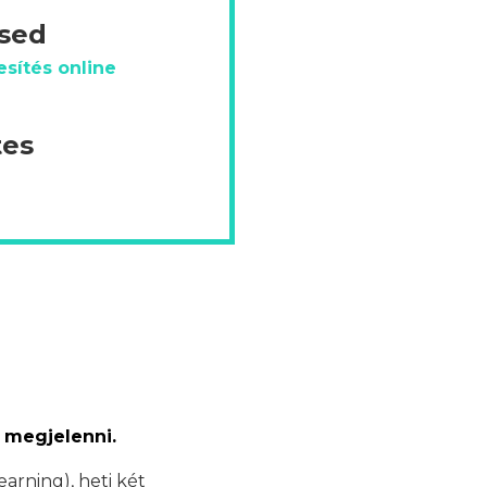
ésed
sítés online
tes
 megjelenni.
earning), heti két