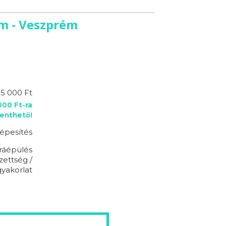
am - Veszprém
95 000 Ft
00 Ft-ra
enthető!
épesítés
ráépülés
zettség /
gyakorlat