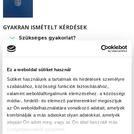
GYAKRAN ISMÉTELT KÉRDÉSEK
Szükséges gyakorlat?
Beszámítható előképzettség?
Személyesen meg kell jelenni a képzés
során?
Ez a weboldal sütiket használ
Hol van a szakképesítő vizsga?
Sütiket használunk a tartalmak és hirdetések személyre
szabásához, közösségi funkciók biztosításához,
valamint weboldalforgalmunk elemzéséhez. a közösségi
Képzésszervező
média-, hirdető- és elemező partnereinkkel megosztjuk
az Ön weboldalhasználatára vonatkozó adatait, amelyek
Vonyik Ágnes
kombinálják a más adatokat olyan adatokkal, amelyek
vonyik.agnes@tanfolyam.hu
alapján Ön adott meg, vagy az Ön által használt más
+36304623843
szolgáltatásokból gyűjtöttek.