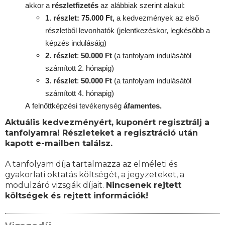
akkor a
részletfizetés
az alábbiak szerint alakul:
1. részlet: 75.000 Ft,
a kedvezmények az első
részletből levonhatók
(jelentkezéskor, legkésőbb a
képzés indulásáig)
2. részlet
:
50.000 Ft
(a tanfolyam indulásától
számított 2. hónapig)
3. részlet
:
50.000 Ft
(a tanfolyam indulásától
számított 4. hónapig)
A
felnőttképzési
tevékenység
áfamentes.
Aktuális kedvezményért, kuponért regisztrálj a
tanfolyamra! Részleteket a regisztráció után
kapott e-mailben találsz.
A tanfolyam díja tartalmazza az elméleti és
gyakorlati oktatás költségét, a jegyzeteket, a
modulzáró vizsgák díjait.
Nincsenek rejtett
költségek és rejtett információk!