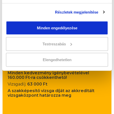
Részletek megjelenítése
Minden engedélyezése
" M " csoport
44 nap az indulásig!
Testreszabás
Időtartam:
6 hónap
Indulás időpontja:
2026-09-19
Elengedhetetlen
Képzés ára:
195 000 Ft
Minden kedvezmény igénybevételével
160.000 Ft-ra csökkenthető!
Vizsgadíj:
63 000 Ft
A szakképesítő vizsga díját az akkreditált
vizsgaközpont határozza meg