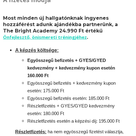
Most minden új hallgatónknak ingyenes
hozzáférést adunk ajándékba partnerünk, a
The Bright Academy 24.990 Ft értékű
Önfejlesztő, önismereti tréningjéhez
.
A képzés költsége:
Egyösszegű befizetés + GYES/GYED
kedvezmény + kedvezmény kupon esetén
160.000 Ft
Egyösszegű befizetés + kedvezmény kupon
esetén: 175.000 Ft
Egyösszegű befizetés esetén: 185.000 Ft
Részletfizetés + GYES/GYED kedvezmény
esetén: 180.000 Ft
Részletfizetés esetén a képzési díj: 195.000 Ft
Részletfizetés:
ha nem egyösszegű fizetést választja,