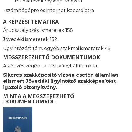
munkatevékenységet végzett
- számítógépre és internet kapcsolatra
A KÉPZÉSI TEMATIKA
Áruosztályozási ismeretek 158
Jövedéki ismeretek 152
Ügyintézést tám. e
gyéb szakmai ismeretek 45
MEGSZEREZHETŐ DOKUMENTUMOK
A képzés végén tanúsítványt állítunk ki.
Sikeres szakképesítő vizsga esetén államilag
elismert
Jövedéki ügyintéző szakképesítést
igazoló bizonyítvány.
MINTA A MEGSZEREZHETŐ
DOKUMENTUMRÓL