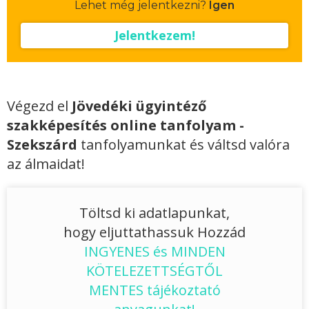
Lehet még jelentkezni?
Igen
Jelentkezem!
Végezd el
Jövedéki ügyintéző
szakképesítés online tanfolyam -
Szekszárd
tanfolyamunkat és váltsd valóra
az álmaidat!
Töltsd ki adatlapunkat,
hogy eljuttathassuk Hozzád
INGYENES és MINDEN
KÖTELEZETTSÉGTŐL
MENTES tájékoztató