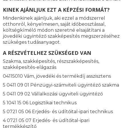
KINEK AJÁNLJUK EZT A KÉPZÉSI FORMÁT?
Mindenkinek ajánljuk, aki ezzel a módszerrel
otthonról, kényelmesen, saját időbeosztással,
költségkímélő módon szeretné elsajátítani a
jövedéki ügyintéző szakképesítés megszerzéséhez
szükséges tudásanyagot.
A RÉSZVÉTELHEZ SZÜKSÉGED VAN
Szakma, szakképesítés, részszakképesítés,
szakképesítés-elágazás
04115010 Vám, jövedéki és termékdíj asszisztens
5 0411 09 01 Pénzügyi-számviteli ügyintéző szakma
5 0411 09 02 Vállalkozási ügyviteli ügyintéző
5 1041 15 06 Logisztikai technikus
5 0721 05 06 Erjedés- és üdítőital-ipari technikus
4 0721 05 07 Erjedés- és üdítőital-ipari
termékkészítő