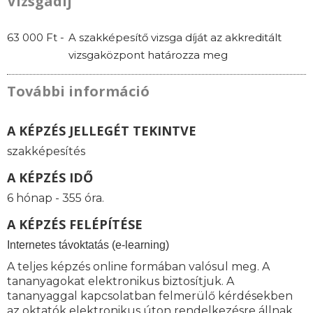
Vizsgadíj
63 000 Ft -
A szakképesítő vizsga díját az akkreditált
vizsgaközpont határozza meg
További információ
A KÉPZÉS JELLEGÉT TEKINTVE
szakképesítés
A KÉPZÉS IDŐ
6 hónap - 355 óra.
A KÉPZÉS FELÉPÍTÉSE
I
nternetes távoktatás (e-learning)
A teljes képzés online formában valósul meg. A
tananyagokat elektronikus biztosítjuk. A
tananyaggal kapcsolatban felmerülő kérdésekben
az oktatók elektronikus úton rendelkezésre állnak.