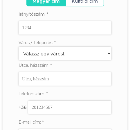
Magyar cím
Külföldi cím
Irányítószám:
*
Város / Település:
*
Utca, házszám:
*
Telefonszám:
*
+36
E-mail cím:
*