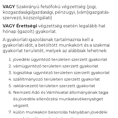
VAGY
Szakirányú felsőfokú végzettség (jogi,
közgazdasági/gazdasági, pénzügyi, (vám)igazgatás-
szervező, közszolgálati)
VAGY
Érettségi
végzettség esetén legalább hat
hónap (igazolt) gyakorlat.
A gyakorlati igazolásnak tartalmaznia kell a
gyakorlati időt, a betöltött munkakört és a szakmai
gyakorlat területét, melyek az alábbiak lehetnek:
jövedéki ügyintéző területen szerzett gyakorlat
vámügyintéző területen szerzett gyakorlat
logisztikai ügyintéző területen szerzett gyakorlat
szállítmányozó területen szerzett gyakorlat
raktárvezető területen szerzett gyakorlat
Nemzeti Adó és Vámhivatal állományának tagja
és jövedéki ellenőrzési munkatevékenységet
végzett
külön munkaköri besorolás hiányában jövedéki