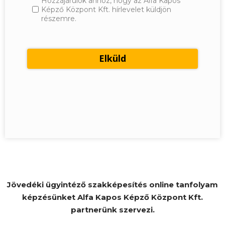
Hozzájárulok ahhoz, hogy az Alfa Kapos
Képző Központ Kft. hírlevelet küldjön
részemre.
Jövedéki ügyintéző szakképesítés online tanfolyam
képzésünket Alfa Kapos Képző Központ Kft.
partnerünk szervezi.