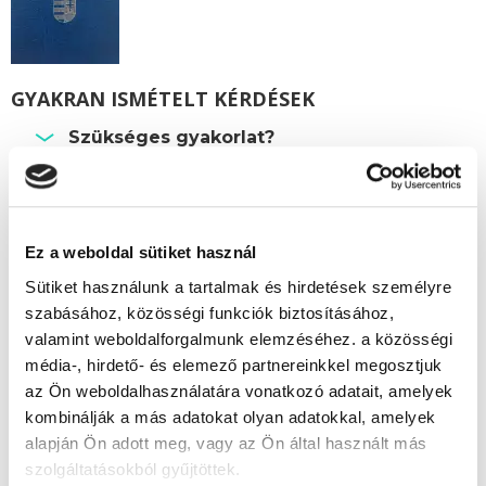
GYAKRAN ISMÉTELT KÉRDÉSEK
Szükséges gyakorlat?
Beszámítható előképzettség?
Személyesen meg kell jelenni a képzés
során?
Ez a weboldal sütiket használ
Hol van a szakképesítő vizsga?
Sütiket használunk a tartalmak és hirdetések személyre
szabásához, közösségi funkciók biztosításához,
valamint weboldalforgalmunk elemzéséhez. a közösségi
Képzésszervező
média-, hirdető- és elemező partnereinkkel megosztjuk
az Ön weboldalhasználatára vonatkozó adatait, amelyek
Vonyik Ágnes
kombinálják a más adatokat olyan adatokkal, amelyek
vonyik.agnes@tanfolyam.hu
alapján Ön adott meg, vagy az Ön által használt más
+36304623843
szolgáltatásokból gyűjtöttek.