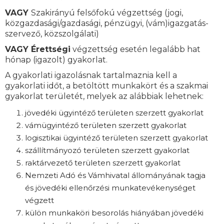
VAGY
Szakirányú felsőfokú végzettség (jogi,
közgazdasági/gazdasági, pénzügyi, (vám)igazgatás-
szervező, közszolgálati)
VAGY
Érettségi
végzettség esetén legalább hat
hónap (igazolt) gyakorlat.
A gyakorlati igazolásnak tartalmaznia kell a
gyakorlati időt, a betöltött munkakört és a szakmai
gyakorlat területét, melyek az alábbiak lehetnek:
jövedéki ügyintéző területen szerzett gyakorlat
vámügyintéző területen szerzett gyakorlat
logisztikai ügyintéző területen szerzett gyakorlat
szállítmányozó területen szerzett gyakorlat
raktárvezető területen szerzett gyakorlat
Nemzeti Adó és Vámhivatal állományának tagja
és jövedéki ellenőrzési munkatevékenységet
végzett
külön munkaköri besorolás hiányában jövedéki