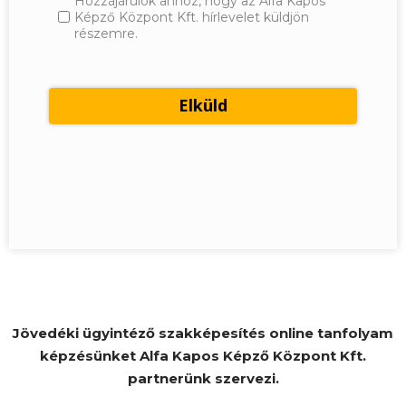
Hozzájárulok ahhoz, hogy az Alfa Kapos
Képző Központ Kft. hírlevelet küldjön
részemre.
Jövedéki ügyintéző szakképesítés online tanfolyam
képzésünket Alfa Kapos Képző Központ Kft.
partnerünk szervezi.