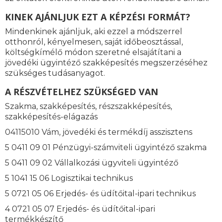
KINEK AJÁNLJUK EZT A KÉPZÉSI FORMÁT?
Mindenkinek ajánljuk, aki ezzel a módszerrel
otthonról, kényelmesen, saját időbeosztással,
költségkímélő módon szeretné elsajátítani a
jövedéki ügyintéző szakképesítés megszerzéséhez
szükséges tudásanyagot.
A RÉSZVÉTELHEZ SZÜKSÉGED VAN
Szakma, szakképesítés, részszakképesítés,
szakképesítés-elágazás
04115010 Vám, jövedéki és termékdíj asszisztens
5 0411 09 01 Pénzügyi-számviteli ügyintéző szakma
5 0411 09 02 Vállalkozási ügyviteli ügyintéző
5 1041 15 06 Logisztikai technikus
5 0721 05 06 Erjedés- és üdítőital-ipari technikus
4 0721 05 07 Erjedés- és üdítőital-ipari
termékkészítő