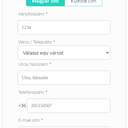
Magyar cím
Külföldi cím
Irányítószám:
*
Város / Település:
*
Utca, házszám:
*
Telefonszám:
*
+36
E-mail cím:
*