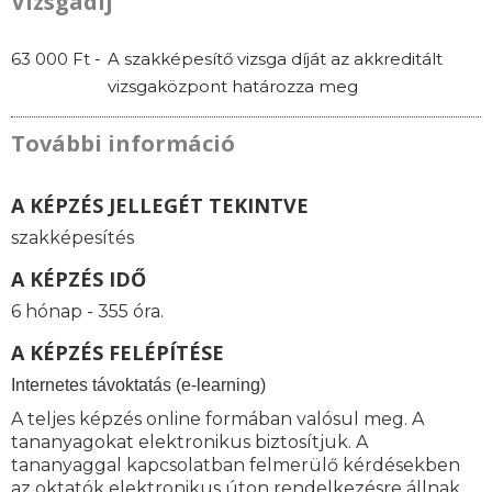
Vizsgadíj
63 000 Ft -
A szakképesítő vizsga díját az akkreditált
vizsgaközpont határozza meg
További információ
A KÉPZÉS JELLEGÉT TEKINTVE
szakképesítés
A KÉPZÉS IDŐ
6 hónap - 355 óra.
A KÉPZÉS FELÉPÍTÉSE
I
nternetes távoktatás (e-learning)
A teljes képzés online formában valósul meg. A
tananyagokat elektronikus biztosítjuk. A
tananyaggal kapcsolatban felmerülő kérdésekben
az oktatók elektronikus úton rendelkezésre állnak.