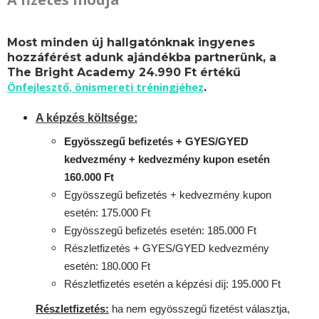
Most minden új hallgatónknak ingyenes
hozzáférést adunk ajándékba partnerünk, a
The Bright Academy 24.990 Ft értékű
Önfejlesztő, önismereti tréningjéhez
.
A képzés költsége:
Egyösszegű befizetés + GYES/GYED
kedvezmény + kedvezmény kupon esetén
160.000 Ft
Egyösszegű befizetés + kedvezmény kupon
esetén: 175.000 Ft
Egyösszegű befizetés esetén: 185.000 Ft
Részletfizetés + GYES/GYED kedvezmény
esetén: 180.000 Ft
Részletfizetés esetén a képzési díj: 195.000 Ft
Részletfizetés:
ha nem egyösszegű fizetést választja,