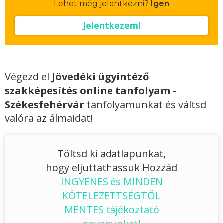
Lehet még jelentkezni?
Igen
Jelentkezem!
Végezd el
Jövedéki ügyintéző
szakképesítés online tanfolyam -
Székesfehérvár
tanfolyamunkat és váltsd
valóra az álmaidat!
Töltsd ki adatlapunkat,
hogy eljuttathassuk Hozzád
INGYENES és MINDEN
KÖTELEZETTSÉGTŐL
MENTES tájékoztató