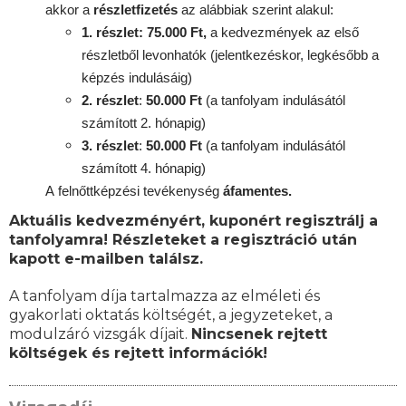
akkor a
részletfizetés
az alábbiak szerint alakul:
1. részlet: 75.000 Ft,
a kedvezmények az első
részletből levonhatók
(jelentkezéskor, legkésőbb a
képzés indulásáig)
2. részlet
:
50.000 Ft
(a tanfolyam indulásától
számított 2. hónapig)
3. részlet
:
50.000 Ft
(a tanfolyam indulásától
számított 4. hónapig)
A
felnőttképzési
tevékenység
áfamentes.
Aktuális kedvezményért, kuponért regisztrálj a
tanfolyamra! Részleteket a regisztráció után
kapott e-mailben találsz.
A tanfolyam díja tartalmazza az elméleti és
gyakorlati oktatás költségét, a jegyzeteket, a
modulzáró vizsgák díjait.
Nincsenek rejtett
költségek és rejtett információk!