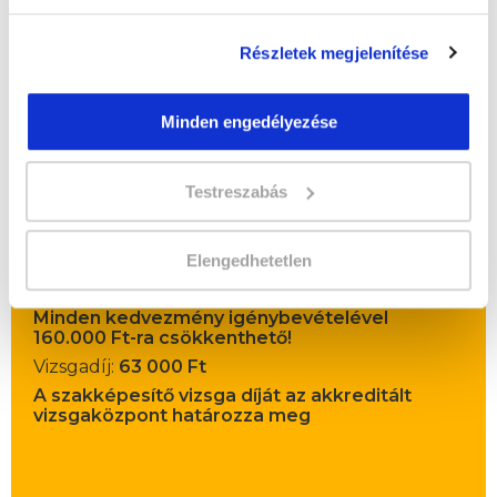
Részletek megjelenítése
Minden engedélyezése
" M " csoport
40 nap az indulásig!
Testreszabás
Időtartam:
6 hónap
Indulás időpontja:
2026-09-19
Elengedhetetlen
Képzés ára:
195 000 Ft
Minden kedvezmény igénybevételével
160.000 Ft-ra csökkenthető!
Vizsgadíj:
63 000 Ft
A szakképesítő vizsga díját az akkreditált
vizsgaközpont határozza meg