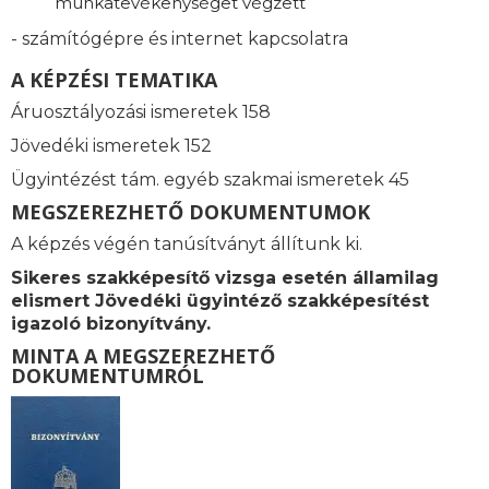
munkatevékenységet végzett
- számítógépre és internet kapcsolatra
A KÉPZÉSI TEMATIKA
Áruosztályozási ismeretek 158
Jövedéki ismeretek 152
Ügyintézést tám. e
gyéb szakmai ismeretek 45
MEGSZEREZHETŐ DOKUMENTUMOK
A képzés végén tanúsítványt állítunk ki.
Sikeres szakképesítő vizsga esetén államilag
elismert
Jövedéki ügyintéző szakképesítést
igazoló bizonyítvány.
MINTA A MEGSZEREZHETŐ
DOKUMENTUMRÓL