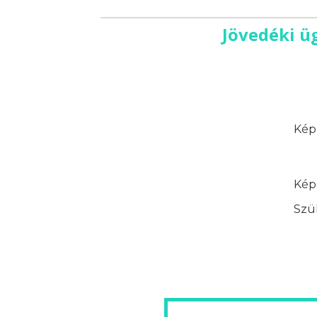
Jövedéki ü
Képz
Képz
Szük