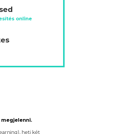
ésed
sítés online
tes
 megjelenni.
earning), heti két