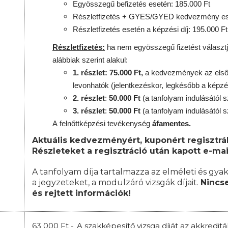
Egyösszegű befizetés esetén: 185.000 Ft
Részletfizetés + GYES/GYED kedvezmény ese
Részletfizetés esetén a képzési díj: 195.000 Ft
Részletfizetés:
ha nem egyösszegű fizetést választj
alábbiak szerint alakul:
1. részlet: 75.000 Ft,
a kedvezmények az első 
levonhatók
(jelentkezéskor, legkésőbb a képzé
2. részlet
:
50.000 Ft
(a tanfolyam indulásától s
3. részlet
:
50.000 Ft
(a tanfolyam indulásától s
A
felnőttképzési
tevékenység
áfamentes.
Aktuális kedvezményért, kuponért regisztrál
Részleteket a regisztráció után kapott e-mai
A tanfolyam díja tartalmazza az elméleti és gyak
a jegyzeteket, a modulzáró vizsgák díjait.
Nincse
és rejtett információk!
63 000 Ft -
A szakképesítő vizsga díját az akkredit