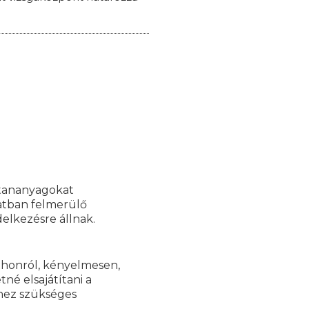
 tananyagokat
latban felmerülő
elkezésre állnak.
tthonról, kényelmesen,
né elsajátítani a
hez szükséges