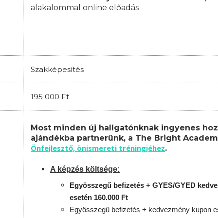
alakalommal online előadás
Szakképesítés
195 000 Ft
Most minden új hallgatónknak ingyenes hoz
ajándékba partnerünk, a The Bright Academ
Önfejlesztő, önismereti tréningjéhez
.
A képzés költsége:
Egyösszegű befizetés + GYES/GYED kedv
esetén 160.000 Ft
Egyösszegű befizetés + kedvezmény kupon es