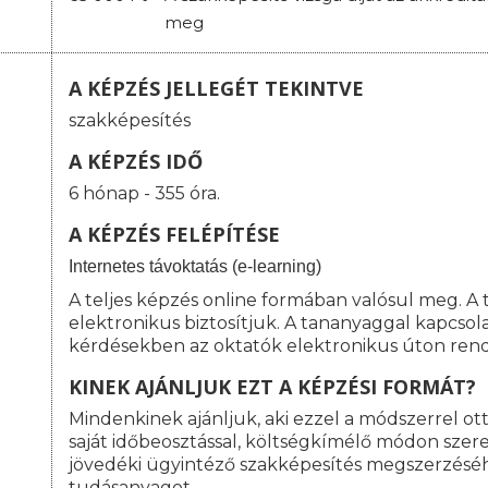
meg
A KÉPZÉS JELLEGÉT TEKINTVE
szakképesítés
A KÉPZÉS IDŐ
6 hónap - 355 óra.
A KÉPZÉS FELÉPÍTÉSE
I
nternetes távoktatás (e-learning)
A teljes képzés online formában valósul meg. A
elektronikus biztosítjuk. A tananyaggal kapcso
kérdésekben az oktatók elektronikus úton rend
KINEK AJÁNLJUK EZT A KÉPZÉSI FORMÁT?
Mindenkinek ajánljuk, aki ezzel a módszerrel o
saját időbeosztással, költségkímélő módon szeret
jövedéki ügyintéző szakképesítés megszerzésé
tudásanyagot.