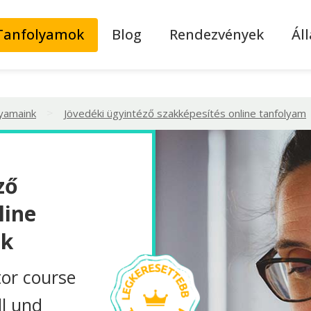
Tanfolyamok
Blog
Rendezvények
Ál
>
lyamaink
Jövedéki ügyintéző szakképesítés online tanfolyam
ző
line
ok
tor course
ll und