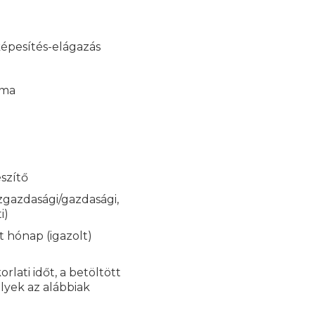
képesítés-elágazás
kma
észítő
zgazdasági/gazdasági,
i)
 hónap (igazolt)
rlati időt, a betöltött
lyek az alábbiak