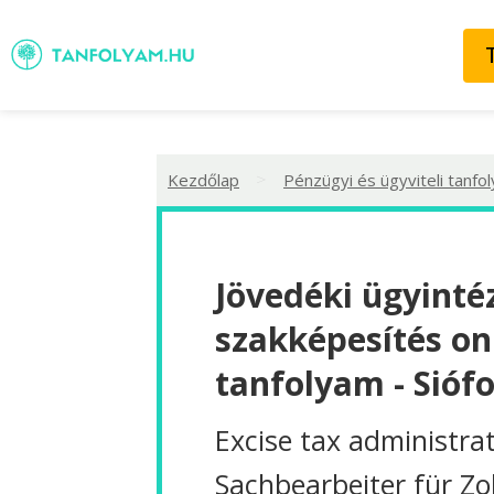
>
Kezdőlap
Pénzügyi és ügyviteli tanfo
Jövedéki ügyinté
szakképesítés on
tanfolyam - Sióf
Excise tax administra
Sachbearbeiter für Zo