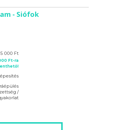
am - Siófok
95 000 Ft
00 Ft-ra
enthető!
épesítés
ráépülés
zettség /
gyakorlat