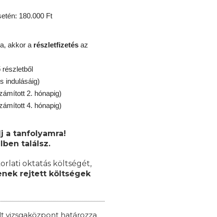
tén: 180.000 Ft
a, akkor a
részletfizetés
az
részletből
s indulásáig)
zámított 2. hónapig)
zámított 4. hónapig)
j a tanfolyamra!
lben találsz.
orlati oktatás költségét,
nek rejtett költségek
ált vizsgaközpont határozza