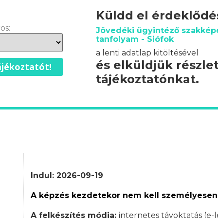
Küldd el érdeklőd
os:
Jövedéki ügyintéző szakképe
tanfolyam - Siófok
a lenti adatlap kitöltésével
és elküldjük részle
jékoztatót!
tájékoztatónkat.
Indul: 2026-09-19
A képzés kezdetekor nem kell személyesen
A felkészítés módja:
internetes távoktatás (e-l