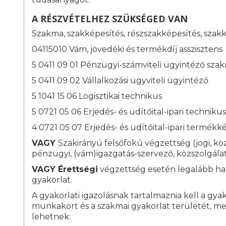
A RÉSZVÉTELHEZ SZÜKSÉGED VAN
Szakma, szakképesítés, részszakképesítés, szak
04115010 Vám, jövedéki és termékdíj asszisztens
5 0411 09 01 Pénzügyi-számviteli ügyintéző sza
5 0411 09 02 Vállalkozási ügyviteli ügyintéző
5 1041 15 06 Logisztikai technikus
5 0721 05 06 Erjedés- és üdítőital-ipari technikus
4 0721 05 07 Erjedés- és üdítőital-ipari termékk
VAGY
Szakirányú felsőfokú végzettség (jogi, kö
pénzügyi, (vám)igazgatás-szervező, közszolgálat
VAGY
Érettségi
végzettség esetén legalább hat
gyakorlat.
A gyakorlati igazolásnak tartalmaznia kell a gyako
munkakört és a szakmai gyakorlat területét, me
lehetnek: