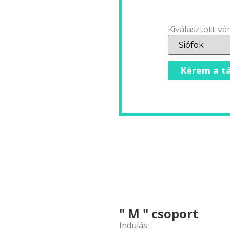
Kiválasztott vár
Kérem a tá
" M " csoport
Indulás: