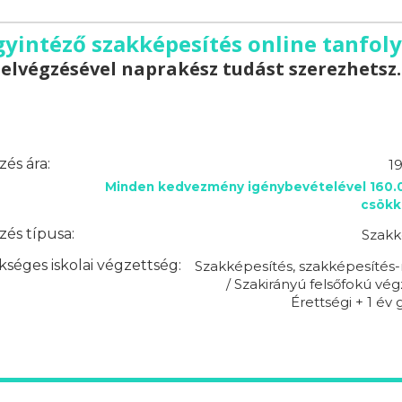
gyintéző szakképesítés online tanfoly
elvégzésével naprakész tudást szerezhetsz.
és ára:
1
Minden kedvezmény igénybevételével 160.0
csökk
és típusa:
Szakk
séges iskolai végzettség:
Szakképesítés, szakképesítés-
/ Szakirányú felsőfokú vég
Érettségi + 1 év 