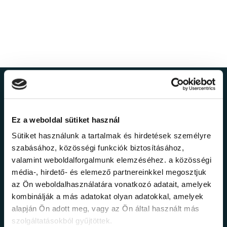
Ne maradj le a
legfrissebb
Ez a weboldal sütiket használ
Sütiket használunk a tartalmak és hirdetések személyre
információkról!
szabásához, közösségi funkciók biztosításához,
valamint weboldalforgalmunk elemzéséhez. a közösségi
média-, hirdető- és elemező partnereinkkel megosztjuk
Értesülj elsőként legújabb tanfolyamainkról,
az Ön weboldalhasználatára vonatkozó adatait, amelyek
legfrissebb híreinkről és időszakos
promócióinkról.
kombinálják a más adatokat olyan adatokkal, amelyek
alapján Ön adott meg, vagy az Ön által használt más
szolgáltatásokból gyűjtöttek.