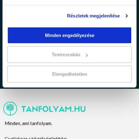
Részletek megjelenítése
Minden engedélyezése
adatkezelési tájékoztatóban
Elfogadom az
foglaltakat.
Testreszabás
Elengedhetetlen
Minden, ami tanfolyam.
Csatlakozz a közzöségünkhöz: