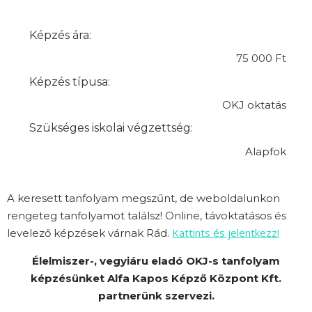
Képzés ára:
75 000 Ft
Képzés típusa:
OKJ oktatás
Szükséges iskolai végzettség:
Alapfok
A keresett tanfolyam megszűnt, de weboldalunkon
rengeteg tanfolyamot találsz! Online, távoktatásos és
Kattints és jelentkezz!
levelező képzések várnak Rád.
Élelmiszer-, vegyiáru eladó OKJ-s tanfolyam
képzésünket Alfa Kapos Képző Központ Kft.
partnerünk szervezi.