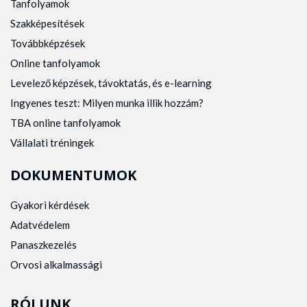
Tanfolyamok
Szakképesítések
Továbbképzések
Online tanfolyamok
Levelező képzések, távoktatás, és e-learning
Ingyenes teszt: Milyen munka illik hozzám?
TBA online tanfolyamok
Vállalati tréningek
DOKUMENTUMOK
Gyakori kérdések
Adatvédelem
Panaszkezelés
Orvosi alkalmassági
RÓLUNK