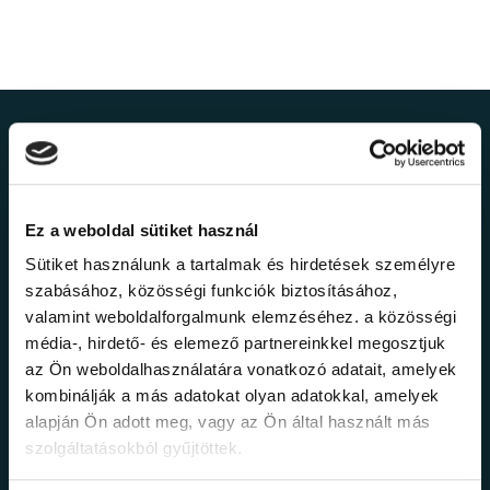
Ne maradj le a
legfrissebb
Ez a weboldal sütiket használ
információkról!
Sütiket használunk a tartalmak és hirdetések személyre
szabásához, közösségi funkciók biztosításához,
valamint weboldalforgalmunk elemzéséhez. a közösségi
Értesülj elsőként legújabb tanfolyamainkról,
média-, hirdető- és elemező partnereinkkel megosztjuk
legfrissebb híreinkről és időszakos
promócióinkról.
az Ön weboldalhasználatára vonatkozó adatait, amelyek
kombinálják a más adatokat olyan adatokkal, amelyek
alapján Ön adott meg, vagy az Ön által használt más
szolgáltatásokból gyűjtöttek.