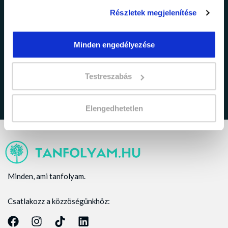
Részletek megjelenítése
adatkezelési tájékoztatóban
Minden engedélyezése
Elfogadom az
foglaltakat.
Testreszabás
Elengedhetetlen
Minden, ami tanfolyam.
Csatlakozz a közzöségünkhöz: