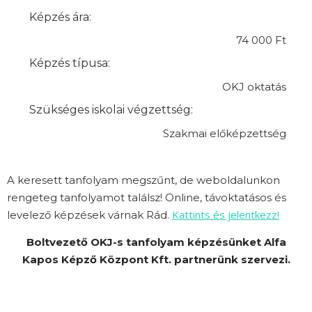
Képzés ára:
74 000 Ft
Képzés típusa:
OKJ oktatás
Szükséges iskolai végzettség:
Szakmai előképzettség
A keresett tanfolyam megszűnt, de weboldalunkon
rengeteg tanfolyamot találsz! Online, távoktatásos és
Kattints és jelentkezz!
levelező képzések várnak Rád.
Boltvezető OKJ-s tanfolyam képzésünket Alfa
Kapos Képző Központ Kft. partnerünk szervezi.