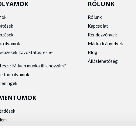
OLYAMOK
RÓLUNK
mok
Rólunk
sítések
Kapcsolat
pzések
Rendezvények
anfolyamok
Márka Irányelvek
képzések, távoktatás, és e-
Blog
Álláslehetőség
teszt: Milyen munka illik hozzám?
ne tanfolyamok
tréningek
MENTUMOK
kérdések
lem
zelés