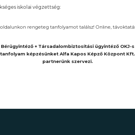
séges iskolai végzettség:
ldalunkon rengeteg tanfolyamot találsz! Online, távoktatá
Bérügyintéző + Társadalombiztosítási ügyintéző OKJ-s
tanfolyam képzésünket Alfa Kapos Képző Központ Kft.
partnerünk szervezi.