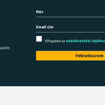
adatkezelési tájéko
Elfogadom az
issebb