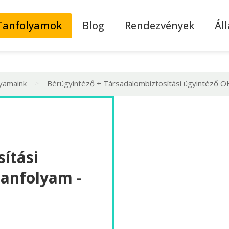
Tanfolyamok
Blog
Rendezvények
Ál
>
lyamaink
Bérügyintéző + Társadalombiztosítási ügyintéző O
ítási
tanfolyam -