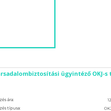
rsadalombiztosítási ügyintéző OKJ-s 
és ára:
1
és típusa:
OKJ