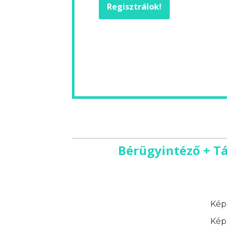
Regisztrálok!
Bérügyintéző + Tá
Képz
Képz