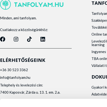
TANF
Tanfolya
Minden, ami tanfolyam.
Szakképe
Továbbké
Csatlakozz a közzöségünkhöz:
Online t
Levelező 
learning
Ingyenes 
TBA onli
ELÉRHETŐSÉGEINK
Vállalati 
+36 30 523 3362
DOKU
info@tanfolyam.hu
Telephely és levelezési cím:
Gyakori 
7400 Kaposvár, Zárda u. 13. 1. em. 2.a.
Adatvéde
Panaszke