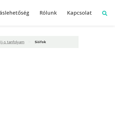
láslehetőség
Rólunk
Kapcsolat
>
KJ-s tanfolyam
Siófok