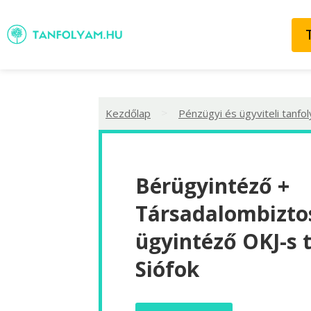
>
Kezdőlap
Pénzügyi és ügyviteli tanfo
Bérügyintéző +
Társadalombiztos
ügyintéző OKJ-s 
Siófok