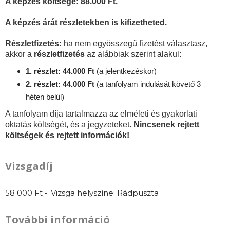
A képzés költsége: 88.000 Ft.
A képzés árát részletekben is kifizetheted.
Részletfizetés:
ha nem egyösszegű fizetést választasz,
akkor a
részletfizetés
az alábbiak szerint alakul:
1. részlet: 44.000 Ft
(a jelentkezéskor)
2. részlet: 44.000 Ft
(a tanfolyam indulását követő 3
héten belül)
A tanfolyam díja tartalmazza az elméleti és gyakorlati
oktatás költségét, és a jegyzeteket.
Nincsenek rejtett
költségek és rejtett információk!
Vizsgadíj
58 000 Ft -
Vizsga helyszíne: Rádpuszta
További információ