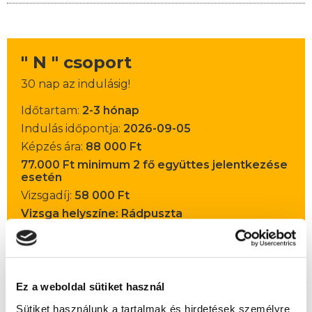
" N " csoport
30 nap az indulásig!
Időtartam:
2-3 hónap
Indulás időpontja:
2026-09-05
Képzés ára:
88 000 Ft
77.000 Ft minimum 2 fő együttes jelentkezése
esetén
Vizsgadíj:
58 000 Ft
Vizsga helyszíne: Rádpuszta
A csoport a meghirdetett időpontban
biztosan indul!
Ez a weboldal sütiket használ
Lehet még jelentkezni?
Igen
Sütiket használunk a tartalmak és hirdetések személyre