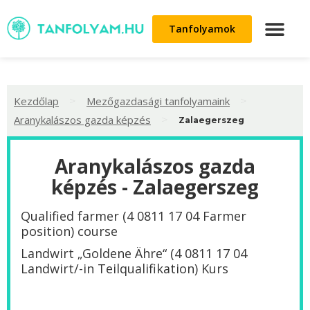
Tanfolyamok
>
>
Kezdőlap
Mezőgazdasági tanfolyamaink
>
Aranykalászos gazda képzés
Zalaegerszeg
Aranykalászos gazda
képzés - Zalaegerszeg
Qualified farmer (4 0811 17 04 Farmer
position) course
Landwirt „Goldene Ähre“ (4 0811 17 04
Landwirt/-in Teilqualifikation) Kurs