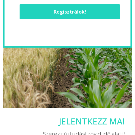
Regisztrálok!
JELENTKEZZ MA!
Szerezz új tudást rövid idő alatt!