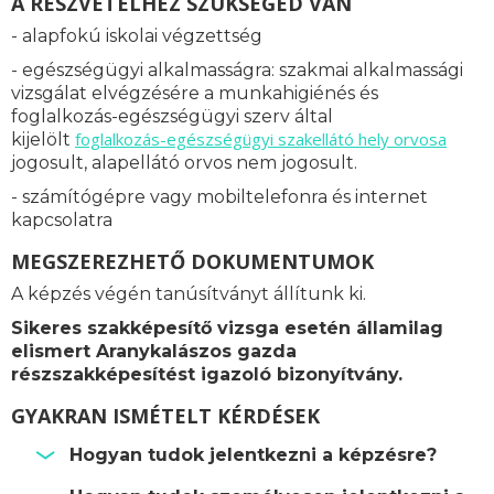
A RÉSZVÉTELHEZ SZÜKSÉGED VAN
- alapfokú iskolai végzettség
- egészségügyi alkalmasságra: s
zakmai alkalmassági
vizsgálat elvégzésére a munkahigiénés és
foglalkozás-egészségügyi szerv által
foglalkozás-
egészségügyi szakellátó hely orvosa
kijelölt
jogosult, alapellátó orvos nem jogosult.
- számítógépre vagy mobiltelefonra és internet
kapcsolatra
MEGSZEREZHETŐ DOKUMENTUMOK
A képzés végén tanúsítványt állítunk ki.
Sikeres szakképesítő vizsga esetén államilag
elismert Aranykalászos gazda
részszakképesítést igazoló bizonyítvány.
GYAKRAN ISMÉTELT KÉRDÉSEK
Hogyan tudok jelentkezni a képzésre?