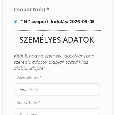
Csoport(ok)
*
" N " csoport
Indulás: 2026-09-05
SZEMÉLYES ADATOK
Kérjük, hogy a személyi igazolványban
szereplő adatok alapján töltsd ki az
alábbi űrlapot!
Vezetéknév:
*
Keresztnév:
*