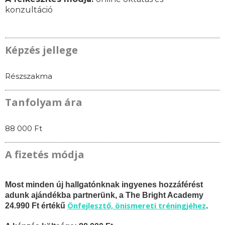
konzultáció
Képzés jellege
Részszakma
Tanfolyam ára
88 000 Ft
A fizetés módja
Most minden új hallgatónknak ingyenes hozzáférést
adunk ajándékba partnerünk, a The Bright Academy
Önfejlesztő, önismereti tréningjéhez
24.990 Ft értékű
.