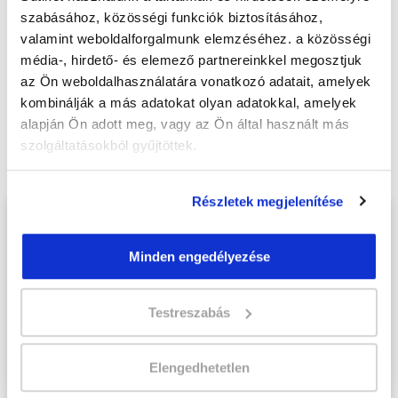
szabásához, közösségi funkciók biztosításához,
Jelentkezem!
valamint weboldalforgalmunk elemzéséhez. a közösségi
média-, hirdető- és elemező partnereinkkel megosztjuk
az Ön weboldalhasználatára vonatkozó adatait, amelyek
kombinálják a más adatokat olyan adatokkal, amelyek
Végezd el
Aranykalászos gazda képzés -
alapján Ön adott meg, vagy az Ön által használt más
Zalaegerszeg
tanfolyamunkat és váltsd
szolgáltatásokból gyűjtöttek.
valóra az álmaidat!
Részletek megjelenítése
Töltsd ki adatlapunkat,
hogy eljuttathassuk Hozzád
Minden engedélyezése
INGYENES és MINDEN
KÖTELEZETTSÉGTŐL
Testreszabás
MENTES tájékoztató
anyagunkat!
Elengedhetetlen