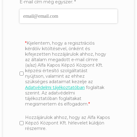
E-mail cím még egyszer:
*
Kijelentem, hogy a regisztrációs
kérdőív kitöltésével, önként és
kifejezetten hozzájárulok ahhoz, hogy
az általam megadott e-mail címre
(a/az) Alfa Kapos Képző Központ Kft.
képzési értesítő szolgáltatást
nyújtson, valamint az ehhez
szükséges adataimat kezelje az
Adatvédelmi tájékoztatóban
foglaltak
szerint. Az adatvédelmi
tájékoztatóban foglaltakat
megismertem és elfogadom.
Hozzájárulok ahhoz, hogy az Alfa Kapos
Képző Központ Kft. hírlevelet küldjön
részemre.