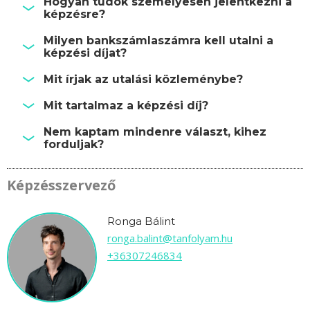
Hogyan tudok személyesen jelentkezni a
képzésre?
Milyen bankszámlaszámra kell utalni a
képzési díjat?
Mit írjak az utalási közleménybe?
Mit tartalmaz a képzési díj?
Nem kaptam mindenre választ, kihez
forduljak?
Képzésszervező
Ronga Bálint
ronga.balint@tanfolyam.hu
+36307246834