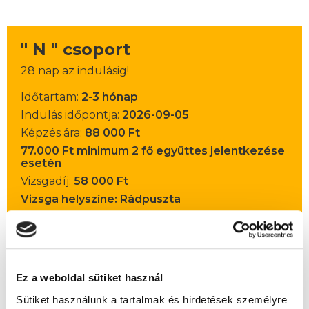
" N " csoport
28 nap az indulásig!
Időtartam:
2-3 hónap
Indulás időpontja:
2026-09-05
Képzés ára:
88 000 Ft
77.000 Ft minimum 2 fő együttes jelentkezése
esetén
Vizsgadíj:
58 000 Ft
Vizsga helyszíne: Rádpuszta
A csoport a meghirdetett időpontban
biztosan indul!
Ez a weboldal sütiket használ
Lehet még jelentkezni?
Igen
Sütiket használunk a tartalmak és hirdetések személyre