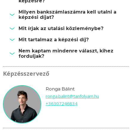
képzésre?
Milyen bankszámlaszámra kell utalni a
képzési díjat?
Mit írjak az utalási közleménybe?
Mit tartalmaz a képzési díj?
Nem kaptam mindenre választ, kihez
forduljak?
Képzésszervező
Ronga Bálint
ronga.balint@tanfolyam.hu
+36307246834