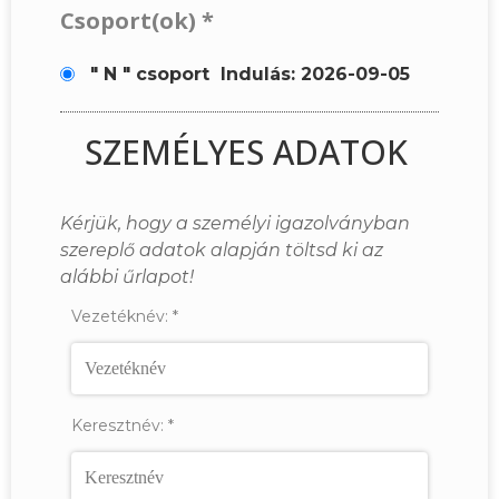
Csoport(ok)
*
" N " csoport
Indulás: 2026-09-05
SZEMÉLYES ADATOK
Kérjük, hogy a személyi igazolványban
szereplő adatok alapján töltsd ki az
alábbi űrlapot!
Vezetéknév:
*
Keresztnév:
*