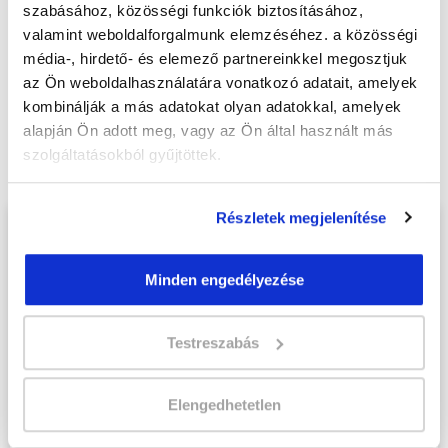
szabásához, közösségi funkciók biztosításához,
Jelentkezem!
valamint weboldalforgalmunk elemzéséhez. a közösségi
média-, hirdető- és elemező partnereinkkel megosztjuk
az Ön weboldalhasználatára vonatkozó adatait, amelyek
kombinálják a más adatokat olyan adatokkal, amelyek
Végezd el
Aranykalászos gazda képzés -
alapján Ön adott meg, vagy az Ön által használt más
Szolnok
tanfolyamunkat és váltsd valóra az
szolgáltatásokból gyűjtöttek.
álmaidat!
Részletek megjelenítése
Töltsd ki adatlapunkat,
hogy eljuttathassuk Hozzád
Minden engedélyezése
INGYENES és MINDEN
KÖTELEZETTSÉGTŐL
Testreszabás
MENTES tájékoztató
anyagunkat!
Elengedhetetlen
Kérjük, hogy a személyi