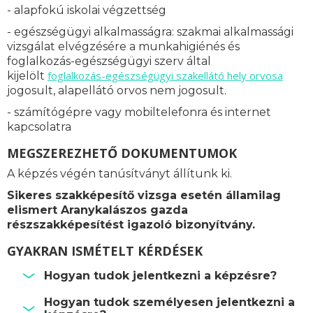
- alapfokú iskolai végzettség
- egészségügyi alkalmasságra: s
zakmai alkalmassági
vizsgálat elvégzésére a munkahigiénés és
foglalkozás-egészségügyi szerv által
foglalkozás-
egészségügyi szakellátó hely orvosa
kijelölt
jogosult, alapellátó orvos nem jogosult.
- számítógépre vagy mobiltelefonra és internet
kapcsolatra
MEGSZEREZHETŐ DOKUMENTUMOK
A képzés végén tanúsítványt állítunk ki.
Sikeres szakképesítő vizsga esetén államilag
elismert Aranykalászos gazda
részszakképesítést igazoló bizonyítvány.
GYAKRAN ISMÉTELT KÉRDÉSEK
Hogyan tudok jelentkezni a képzésre?
Hogyan tudok személyesen jelentkezni a