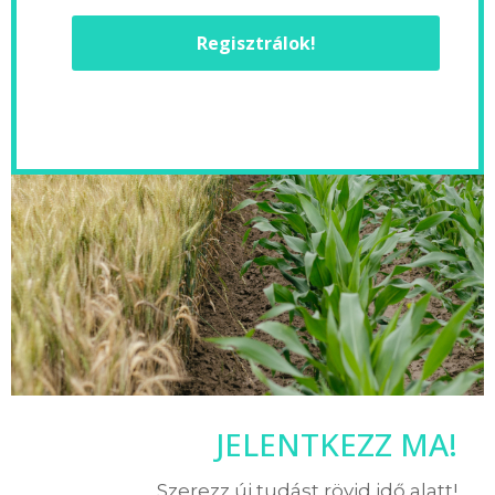
Regisztrálok!
JELENTKEZZ MA!
Szerezz új tudást rövid idő alatt!