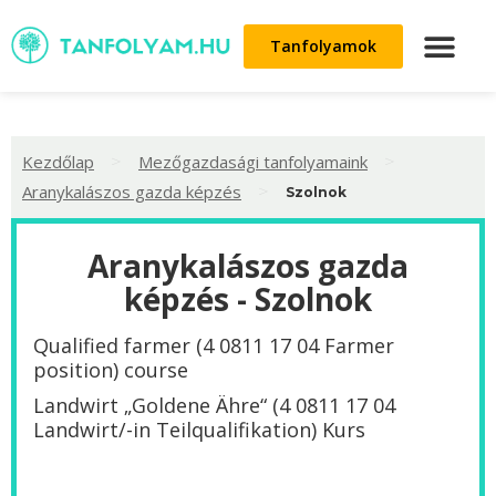
Tanfolyamok
>
>
Kezdőlap
Mezőgazdasági tanfolyamaink
>
Aranykalászos gazda képzés
Szolnok
Aranykalászos gazda
képzés - Szolnok
Qualified farmer (4 0811 17 04 Farmer
position) course
Landwirt „Goldene Ähre“ (4 0811 17 04
Landwirt/-in Teilqualifikation) Kurs