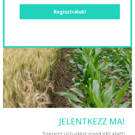
Regisztrálok!
JELENTKEZZ MA!
Szerezz új tudást rövid idő alatt!