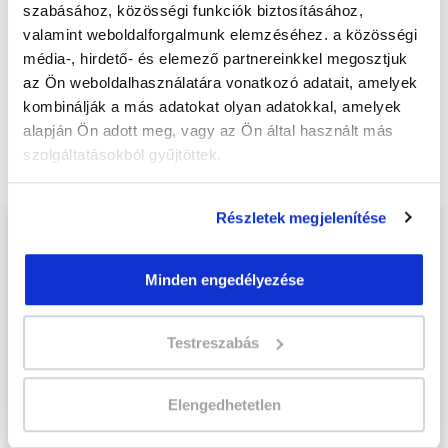
szabásához, közösségi funkciók biztosításához,
Jelentkezem!
valamint weboldalforgalmunk elemzéséhez. a közösségi
média-, hirdető- és elemező partnereinkkel megosztjuk
az Ön weboldalhasználatára vonatkozó adatait, amelyek
kombinálják a más adatokat olyan adatokkal, amelyek
Végezd el
Aranykalászos gazda képzés -
alapján Ön adott meg, vagy az Ön által használt más
Sopron
tanfolyamunkat és váltsd valóra az
szolgáltatásokból gyűjtöttek.
álmaidat!
Részletek megjelenítése
Töltsd ki adatlapunkat,
hogy eljuttathassuk Hozzád
Minden engedélyezése
INGYENES és MINDEN
KÖTELEZETTSÉGTŐL
Testreszabás
MENTES tájékoztató
anyagunkat!
Elengedhetetlen
Kérjük, hogy a személyi