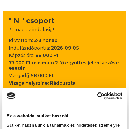
" N " csoport
30 nap az indulásig!
Időtartam:
2-3 hónap
Indulás időpontja:
2026-09-05
Képzés ára:
88 000 Ft
77.000 Ft minimum 2 fő együttes jelentkezése
esetén
Vizsgadíj:
58 000 Ft
Vizsga helyszíne: Rádpuszta
A csoport a meghirdetett időpontban
biztosan indul!
Ez a weboldal sütiket használ
Lehet még jelentkezni?
Igen
Sütiket használunk a tartalmak és hirdetések személyre