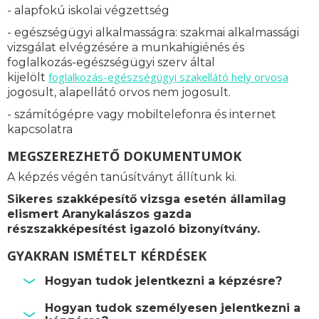
- alapfokú iskolai végzettség
- egészségügyi alkalmasságra: s
zakmai alkalmassági
vizsgálat elvégzésére a munkahigiénés és
foglalkozás-egészségügyi szerv által
foglalkozás-
egészségügyi szakellátó hely orvosa
kijelölt
jogosult, alapellátó orvos nem jogosult.
- számítógépre vagy mobiltelefonra és internet
kapcsolatra
MEGSZEREZHETŐ DOKUMENTUMOK
A képzés végén tanúsítványt állítunk ki.
Sikeres szakképesítő vizsga esetén államilag
elismert Aranykalászos gazda
részszakképesítést igazoló bizonyítvány.
GYAKRAN ISMÉTELT KÉRDÉSEK
Hogyan tudok jelentkezni a képzésre?
Hogyan tudok személyesen jelentkezni a