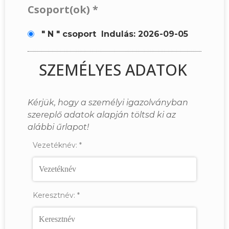
Csoport(ok)
*
" N " csoport
Indulás: 2026-09-05
SZEMÉLYES ADATOK
Kérjük, hogy a személyi igazolványban
szereplő adatok alapján töltsd ki az
alábbi űrlapot!
Vezetéknév:
*
Keresztnév:
*