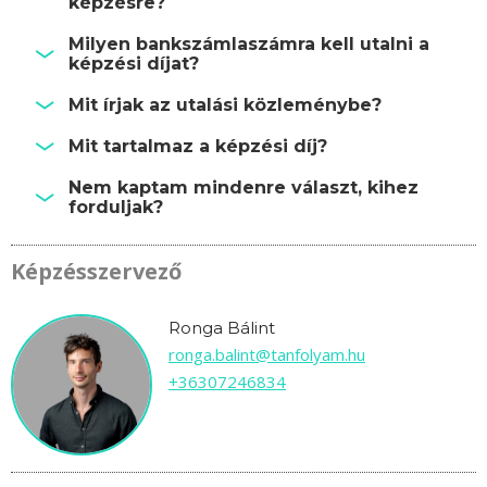
képzésre?
Milyen bankszámlaszámra kell utalni a
képzési díjat?
Mit írjak az utalási közleménybe?
Mit tartalmaz a képzési díj?
Nem kaptam mindenre választ, kihez
forduljak?
Képzésszervező
Ronga Bálint
ronga.balint@tanfolyam.hu
+36307246834