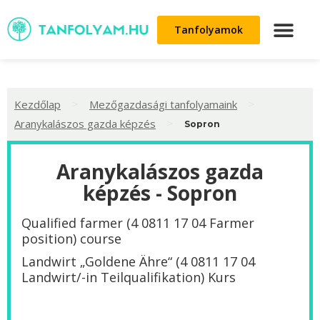
Tanfolyamok
>
>
Kezdőlap
Mezőgazdasági tanfolyamaink
>
Aranykalászos gazda képzés
Sopron
Aranykalászos gazda
képzés - Sopron
Qualified farmer (4 0811 17 04 Farmer
position) course
Landwirt „Goldene Ähre“ (4 0811 17 04
Landwirt/-in Teilqualifikation) Kurs