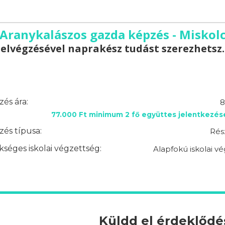
Aranykalászos gazda képzés - Miskol
elvégzésével naprakész tudást szerezhetsz.
és ára:
8
77.000 Ft minimum 2 fő együttes jelentkezés
és típusa:
Rés
séges iskolai végzettség:
Alapfokú iskolai v
Küldd el érdeklőd