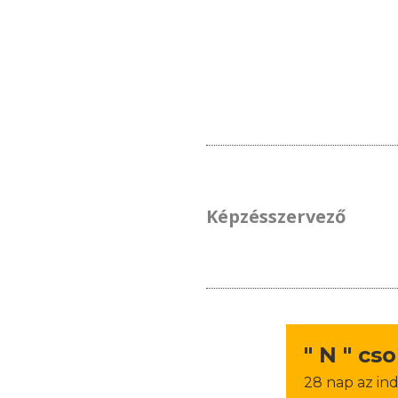
Képzésszervező
" N " cs
28 nap az ind