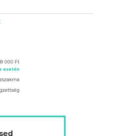
c
8 000 Ft
e esetén
zszakma
égzettség
ésed