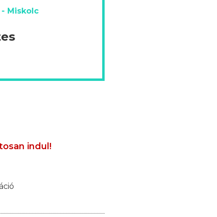
- Miskolc
tes
tosan indul!
áció