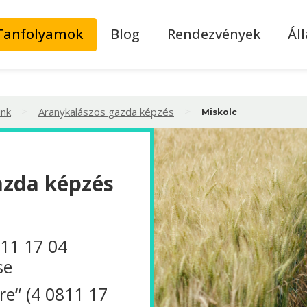
Tanfolyamok
Blog
Rendezvények
Ál
>
>
ink
Aranykalászos gazda képzés
Miskolc
azda képzés
811 17 04
se
re“ (4 0811 17