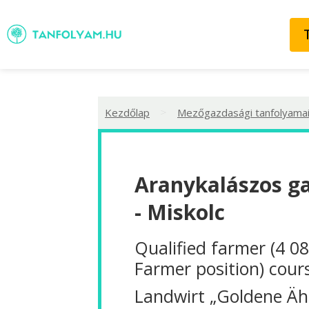
>
Kezdőlap
Mezőgazdasági tanfolyama
Aranykalászos g
- Miskolc
Qualified farmer (4 0
Farmer position) cour
Landwirt „Goldene Äh