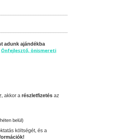
st adunk ajándékba
Önfejlesztő, önismereti
ű
z, akkor a
részletfizetés
az
héten belül)
ktatás költségét, és a
nformációk!