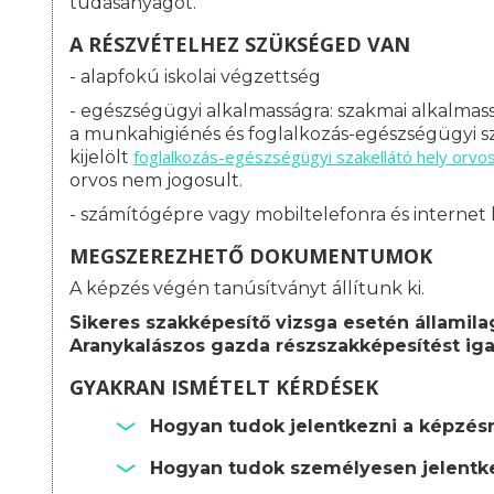
tudásanyagot.
A RÉSZVÉTELHEZ SZÜKSÉGED VAN
- alapfokú iskolai végzettség
- egészségügyi alkalmasságra: s
zakmai alkalmass
a munkahigiénés és foglalkozás-egészségügyi sz
foglalkozás-
egészségügyi szakellátó hely orvo
kijelölt
orvos nem jogosult.
- számítógépre vagy mobiltelefonra és internet 
MEGSZEREZHETŐ DOKUMENTUMOK
A képzés végén tanúsítványt állítunk ki.
Sikeres szakképesítő vizsga esetén államila
Aranykalászos gazda részszakképesítést iga
GYAKRAN ISMÉTELT KÉRDÉSEK
Hogyan tudok jelentkezni a képzés
Hogyan tudok személyesen jelentke