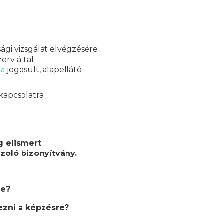
ági vizsgálat elvégzésére
erv által
sa
jogosult, alapellátó
kapcsolatra
g elismert
zoló bizonyítvány.
re?
zni a képzésre?