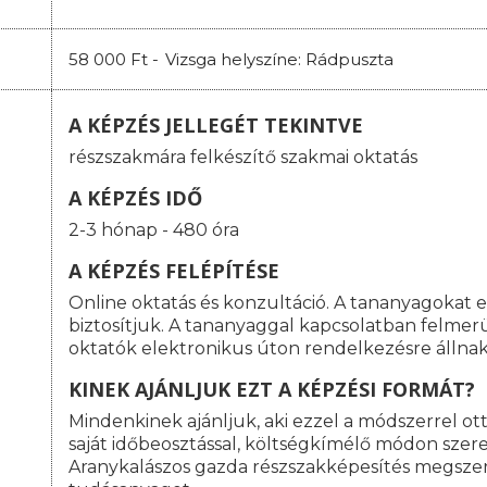
58 000 Ft -
Vizsga helyszíne: Rádpuszta
A KÉPZÉS JELLEGÉT TEKINTVE
részszakmára felkészítő szakmai oktatás
A KÉPZÉS IDŐ
2-3 hónap - 480 óra
A KÉPZÉS FELÉPÍTÉSE
Online oktatás és konzultáció. A tananyagokat 
biztosítjuk. A tananyaggal kapcsolatban felme
oktatók elektronikus úton rendelkezésre állnak
KINEK AJÁNLJUK EZT A KÉPZÉSI FORMÁT?
Mindenkinek ajánljuk, aki ezzel a módszerrel o
saját időbeosztással, költségkímélő módon szeret
Aranykalászos gazda részszakképesítés megsze