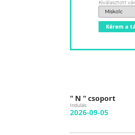
Kiválasztott vár
Kérem a tá
" N " csoport
Indulás:
2026-09-05