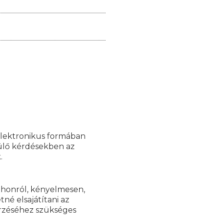
elektronikus formában
rülő kérdésekben az
.
tthonról, kényelmesen,
né elsajátítani az
rzéséhez szükséges