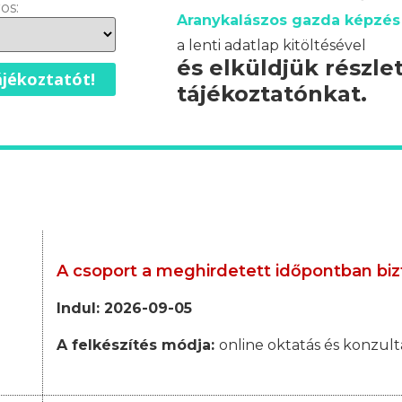
os:
Aranykalászos gazda képzés 
a lenti adatlap kitöltésével
és elküldjük részle
jékoztatót!
tájékoztatónkat.
A csoport a meghirdetett időpontban biz
Indul: 2026-09-05
A felkészítés módja:
online oktatás és konzult