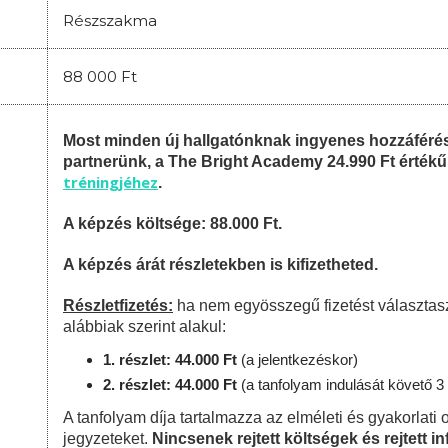
Részszakma
88 000 Ft
Most minden új hallgatónknak ingyenes hozzáféré
partnerünk, a The Bright Academy 24.990 Ft érték
tréningjéhez
.
A képzés költsége: 88.000 Ft.
A képzés árát részletekben is kifizetheted.
Részletfizetés:
ha nem egyösszegű fizetést választas
alábbiak szerint alakul:
1. részlet: 44.000 Ft
(a jelentkezéskor)
2. részlet: 44.000 Ft
(a tanfolyam indulását követő 3 
A tanfolyam díja tartalmazza az elméleti és gyakorlati o
jegyzeteket.
Nincsenek rejtett költségek és rejtett i