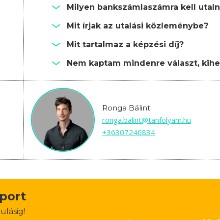
Milyen bankszámlaszámra kell utalni
Mit írjak az utalási közleménybe?
Mit tartalmaz a képzési díj?
Nem kaptam mindenre választ, kihe
Ronga Bálint
ronga.balint@tanfolyam.hu
+36307246834
oport
ulásig!