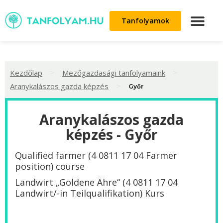
Tanfolyamok
>
>
Kezdőlap
Mezőgazdasági tanfolyamaink
>
Aranykalászos gazda képzés
Győr
Aranykalászos gazda
képzés - Győr
Qualified farmer (4 0811 17 04 Farmer
position) course
Landwirt „Goldene Ähre“ (4 0811 17 04
Landwirt/-in Teilqualifikation) Kurs