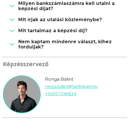
Milyen bankszámlaszámra kell utalni a
képzési díjat?
Mit írjak az utalási közleménybe?
Mit tartalmaz a képzési díj?
Nem kaptam mindenre választ, kihez
forduljak?
Képzésszervező
Ronga Bálint
ronga.balint@tanfolyam.hu
+36307246834