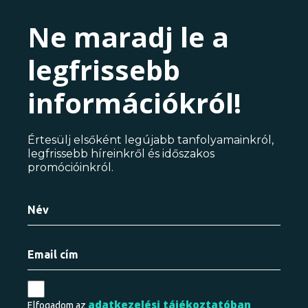
Ne maradj le a
legfrissebb
információkról!
Értesülj elsőként legújabb tanfolyamainkról,
legfrissebb híreinkről és időszakos
promócióinkról.
adatkezelési tájékoztatóban
Elfogadom az