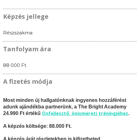
Képzés jellege
Részszakma
Tanfolyam ára
88 000 Ft
A fizetés módja
Most minden új hallgatónknak ingyenes hozzáférést
adunk ajándékba partnerünk, a The Bright Academy
Önfejlesztő, önismereti tréningjéhez
24.990 Ft értékű
.
A képzés költsége: 88.000 Ft.
A képzés árát részletekben is kifizetheted.