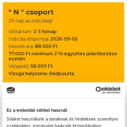
" N " csoport
29 nap az indulásig!
Időtartam:
2-3 hónap
Indulás időpontja:
2026-09-05
Képzés ára:
88 000 Ft
77.000 Ft minimum 2 fő együttes jelentkezése
esetén
Vizsgadíj:
58 000 Ft
Vizsga helyszíne: Rádpuszta
A csoport a meghirdetett időpontban
biztosan indul!
Ez a weboldal sütiket használ
Lehet még jelentkezni?
Igen
Sütiket használunk a tartalmak és hirdetések személyre
Jelentkezem!
szabásához, közösségi funkciók biztosításához,