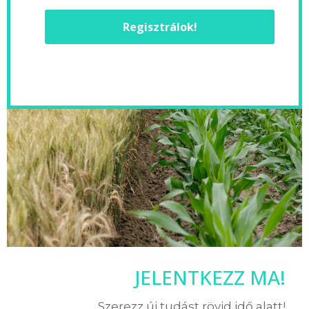
Regisztrálok!
JELENTKEZZ MA!
Szerezz új tudást rövid idő alatt!