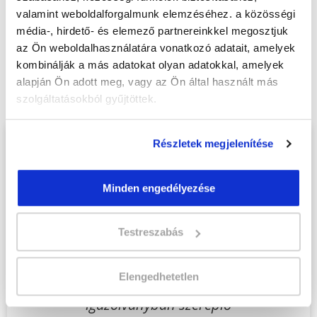
valamint weboldalforgalmunk elemzéséhez. a közösségi
média-, hirdető- és elemező partnereinkkel megosztjuk
az Ön weboldalhasználatára vonatkozó adatait, amelyek
Végezd el
Aranykalászos gazda képzés -
kombinálják a más adatokat olyan adatokkal, amelyek
Győr
tanfolyamunkat és váltsd valóra az
alapján Ön adott meg, vagy az Ön által használt más
álmaidat!
szolgáltatásokból gyűjtöttek.
Részletek megjelenítése
Töltsd ki adatlapunkat,
hogy eljuttathassuk Hozzád
Minden engedélyezése
INGYENES és MINDEN
KÖTELEZETTSÉGTŐL
MENTES tájékoztató
Testreszabás
anyagunkat!
Elengedhetetlen
Kérjük, hogy a személyi
igazolványban szereplő