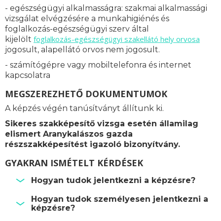
- egészségügyi alkalmasságra: s
zakmai alkalmassági
vizsgálat elvégzésére a munkahigiénés és
foglalkozás-egészségügyi szerv által
foglalkozás-
egészségügyi szakellátó hely orvosa
kijelölt
jogosult, alapellátó orvos nem jogosult.
- számítógépre vagy mobiltelefonra és internet
kapcsolatra
MEGSZEREZHETŐ DOKUMENTUMOK
A képzés végén tanúsítványt állítunk ki.
Sikeres szakképesítő vizsga esetén államilag
elismert Aranykalászos gazda
részszakképesítést igazoló bizonyítvány.
GYAKRAN ISMÉTELT KÉRDÉSEK
Hogyan tudok jelentkezni a képzésre?
Hogyan tudok személyesen jelentkezni a
képzésre?