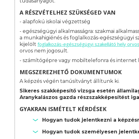
tudásanyagot.
A RÉSZVÉTELHEZ SZÜKSÉGED VAN
- alapfokú iskolai végzettség
- egészségügyi alkalmasságra: s
zakmai alkalmass
a munkahigiénés és foglalkozás-egészségügyi sz
foglalkozás-
egészségügyi szakellátó hely orvo
kijelölt
orvos nem jogosult.
- számítógépre vagy mobiltelefonra és internet 
MEGSZEREZHETŐ DOKUMENTUMOK
A képzés végén tanúsítványt állítunk ki.
Sikeres szakképesítő vizsga esetén államila
Aranykalászos gazda részszakképesítést iga
GYAKRAN ISMÉTELT KÉRDÉSEK
Hogyan tudok jelentkezni a képzés
Hogyan tudok személyesen jelentke