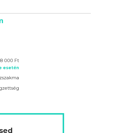
n
8 000 Ft
e esetén
zszakma
égzettség
ésed