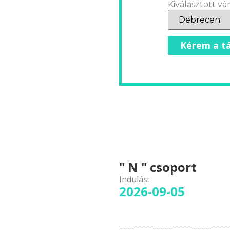
Kiválasztott vár
Kérem a tá
" N " csoport
Indulás:
2026-09-05