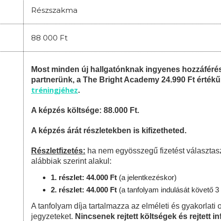
Részszakma
88 000 Ft
Most minden új hallgatónknak ingyenes hozzáféré
partnerünk, a The Bright Academy 24.990 Ft érték
tréningjéhez
.
A képzés költsége: 88.000 Ft.
A képzés árát részletekben is kifizetheted.
Részletfizetés:
ha nem egyösszegű fizetést választas
alábbiak szerint alakul:
1. részlet: 44.000 Ft
(a jelentkezéskor)
2. részlet: 44.000 Ft
(a tanfolyam indulását követő 3 
A tanfolyam díja tartalmazza az elméleti és gyakorlati o
jegyzeteket.
Nincsenek rejtett költségek és rejtett i