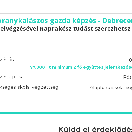
Aranykalászos gazda képzés - Debrece
elvégzésével naprakész tudást szerezhetsz.
és ára:
8
77.000 Ft minimum 2 fő együttes jelentkezés
és típusa:
Rés
séges iskolai végzettség:
Alapfokú iskolai v
Küldd el érdeklőd