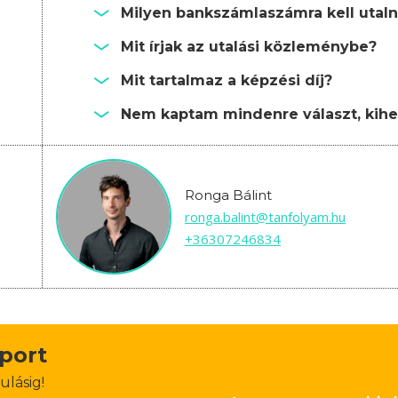
Milyen bankszámlaszámra kell utalni
Mit írjak az utalási közleménybe?
Mit tartalmaz a képzési díj?
Nem kaptam mindenre választ, kihe
Ronga Bálint
ronga.balint@tanfolyam.hu
+36307246834
oport
ulásig!