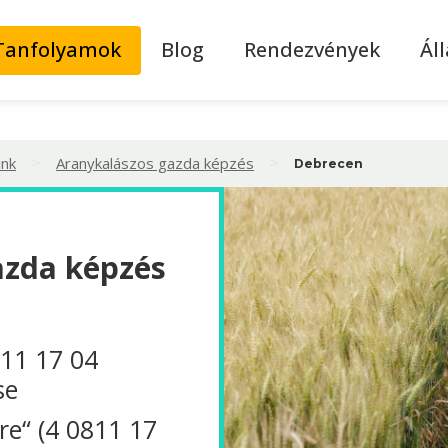
Tanfolyamok
Blog
Rendezvények
Ál
>
>
ink
Aranykalászos gazda képzés
Debrecen
azda képzés
811 17 04
se
re“ (4 0811 17