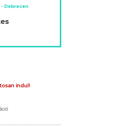
 - Debrecen
tes
tosan indul!
áció