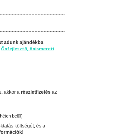
st adunk ajándékba
Önfejlesztő, önismereti
ű
z, akkor a
részletfizetés
az
héten belül)
ktatás költségét, és a
nformációk!