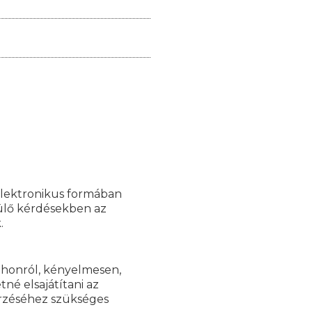
elektronikus formában
rülő kérdésekben az
.
tthonról, kényelmesen,
né elsajátítani az
rzéséhez szükséges