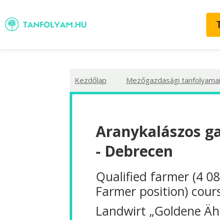
>
Kezdőlap
Mezőgazdasági tanfolyama
Aranykalászos g
- Debrecen
Qualified farmer (4 0
Farmer position) cour
Landwirt „Goldene Äh