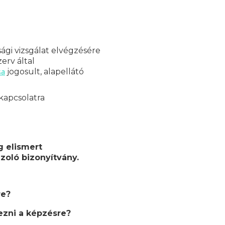
ági vizsgálat elvégzésére
erv által
sa
jogosult, alapellátó
kapcsolatra
g elismert
zoló bizonyítvány.
re?
zni a képzésre?