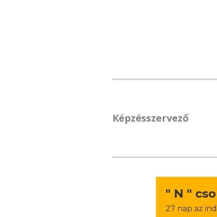
Képzésszervező
" N " cs
27 nap az ind