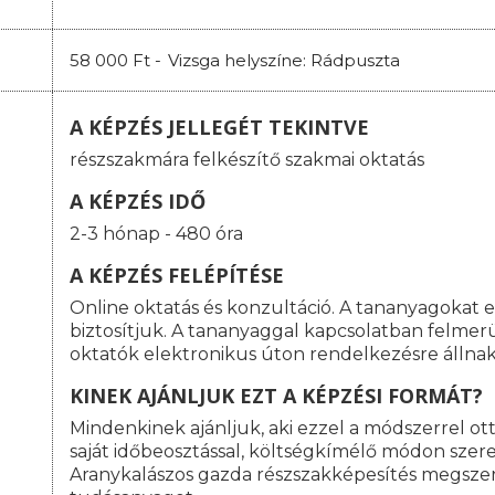
58 000 Ft -
Vizsga helyszíne: Rádpuszta
A KÉPZÉS JELLEGÉT TEKINTVE
részszakmára felkészítő szakmai oktatás
A KÉPZÉS IDŐ
2-3 hónap - 480 óra
A KÉPZÉS FELÉPÍTÉSE
Online oktatás és konzultáció. A tananyagokat 
biztosítjuk. A tananyaggal kapcsolatban felme
oktatók elektronikus úton rendelkezésre állnak
KINEK AJÁNLJUK EZT A KÉPZÉSI FORMÁT?
Mindenkinek ajánljuk, aki ezzel a módszerrel o
saját időbeosztással, költségkímélő módon szeret
Aranykalászos gazda részszakképesítés megsze