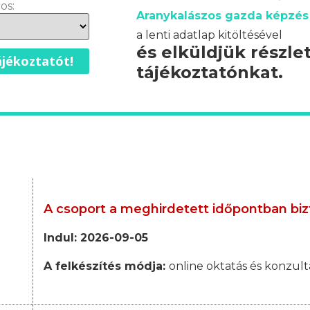
os:
Aranykalászos gazda képzés
a lenti adatlap kitöltésével
és elküldjük részle
jékoztatót!
tájékoztatónkat.
A csoport a meghirdetett időpontban biz
Indul: 2026-09-05
A felkészítés módja:
online oktatás és konzult