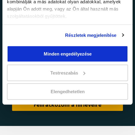
kombinálják a más adatokat olyan adatokkal, amelyek
Értesülj elsőként legújabb tanfolyamainkról,
alapján Ön adott meg, vagy az Ön által használt más
legfrissebb híreinkről és időszakos
szolgáltatásokból gyűjtöttek.
promócióinkról.
Részletek megjelenítése
Minden engedélyezése
Testreszabás
adatkezelési tájékoztatóban
Elfogadom az
foglaltakat.
Elengedhetetlen