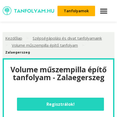
Tanfolyamok
>
Kezdőlap
Szépségápolási és divat tanfolyamaink
>
>
Volume műszempilla építő tanfolyam
Zalaegerszeg
Volume műszempilla építő
tanfolyam - Zalaegerszeg
Regisztrálok!