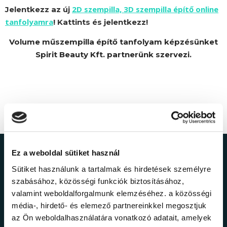
2D szempilla, 3D szempilla építő online
Jelentkezz az új
tanfolyamra
! Kattints és jelentkezz!
Volume műszempilla építő tanfolyam képzésünket
Spirit Beauty Kft. partnerünk szervezi.
Ez a weboldal sütiket használ
Ne maradj le a
Sütiket használunk a tartalmak és hirdetések személyre
legfrissebb
szabásához, közösségi funkciók biztosításához,
valamint weboldalforgalmunk elemzéséhez. a közösségi
információkról!
média-, hirdető- és elemező partnereinkkel megosztjuk
az Ön weboldalhasználatára vonatkozó adatait, amelyek