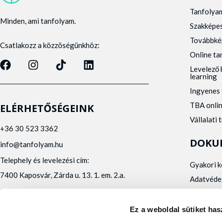
Tanfolya
Minden, ami tanfolyam.
Szakképe
Továbbké
Csatlakozz a közzöségünkhöz:
Online t
Levelező 
learning
Ingyenes 
TBA onli
ELÉRHETŐSÉGEINK
Vállalati 
+36 30 523 3362
DOKU
info@tanfolyam.hu
Telephely és levelezési cím:
Gyakori 
7400 Kaposvár, Zárda u. 13. 1. em. 2.a.
Adatvéde
Panaszke
Orvosi al
Ez a weboldal sütiket has
Alfa Kapos Kft.