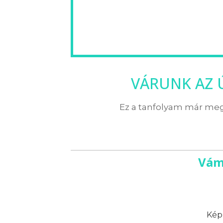
VÁRUNK AZ 
Ez a tanfolyam már megs
Vám
Képz