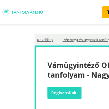
>
Kezdőlap
Pénzügyi és ügyviteli tanfo
Vámügyintéző OK
tanfolyam - Nag
Regisztrálok!