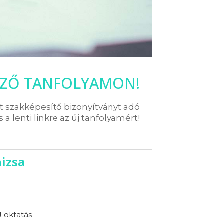
TÉZŐ TANFOLYAMON!
rt szakképesítő bizonyítványt adó
ts a lenti linkre az új tanfolyamért!
izsa
 oktatás