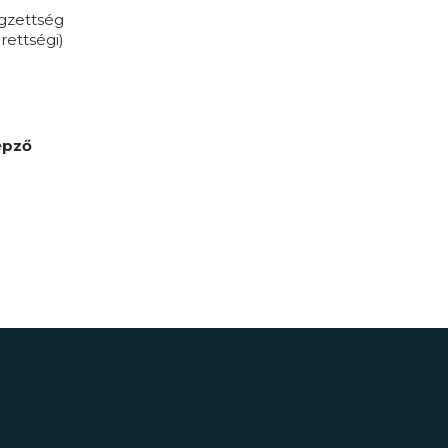
égzettség
rettségi)
épző