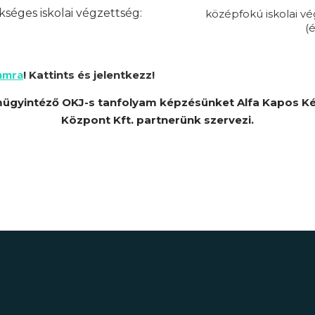
séges iskolai végzettség:
középfokú iskolai v
(é
amra
! Kattints és jelentkezz!
ügyintéző OKJ-s tanfolyam képzésünket Alfa Kapos K
Központ Kft. partnerünk szervezi.