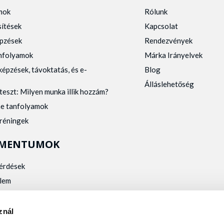
mok
Rólunk
sítések
Kapcsolat
pzések
Rendezvények
anfolyamok
Márka Irányelvek
képzések, távoktatás, és e-
Blog
Álláslehetőség
teszt: Milyen munka illik hozzám?
ne tanfolyamok
tréningek
MENTUMOK
kérdések
lem
zelés
kalmassági
znál