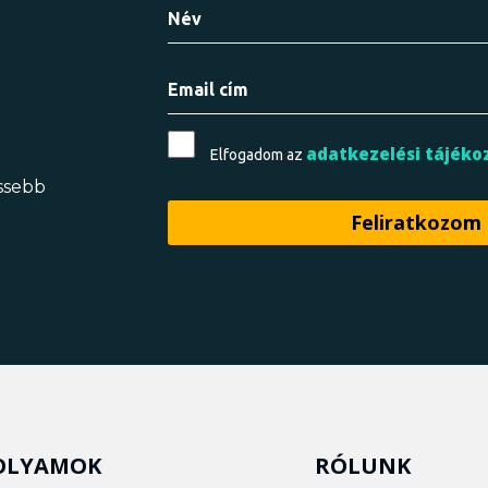
adatkezelési tájéko
Elfogadom az
issebb
OLYAMOK
RÓLUNK