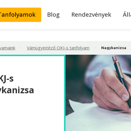
Tanfolyamok
Blog
Rendezvények
Ál
>
>
lyamaink
Vámügyintéző OKJ-s tanfolyam
Nagykanizsa
J-s
ykanizsa