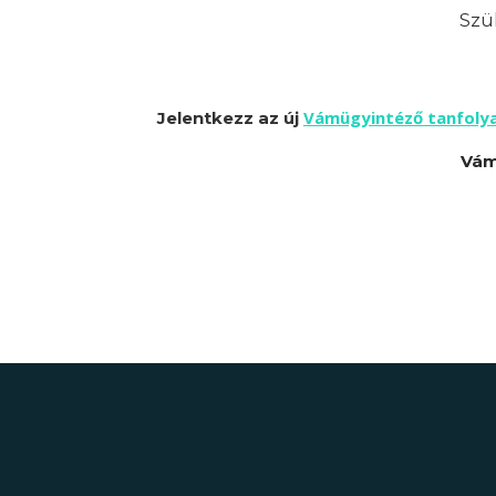
Szük
Vámügyintéző tanfoly
Jelentkezz az új
Vám