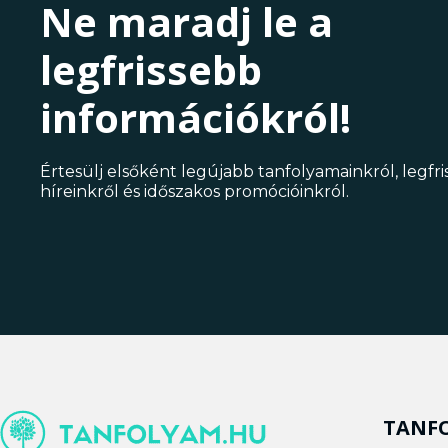
Ne maradj le a
legfrissebb
információkról!
Értesülj elsőként legújabb tanfolyamainkról, legfr
híreinkről és időszakos promócióinkról.
TANF