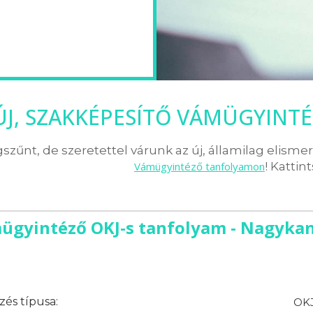
ÚJ, SZAKKÉPESÍTŐ VÁMÜGYIN
zűnt, de szeretettel várunk az új, államilag elisme
Vámügyintéző tanfolyamon
! Kattin
ügyintéző OKJ-s tanfolyam - Nagykan
és típusa:
OKJ