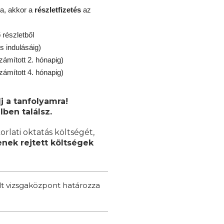
a, akkor a
részletfizetés
az
részletből
s indulásáig)
zámított 2. hónapig)
zámított 4. hónapig)
j a tanfolyamra!
lben találsz.
orlati oktatás költségét,
nek rejtett költségek
ált vizsgaközpont határozza