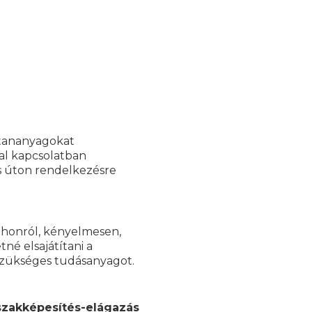
 tananyagokat
al kapcsolatban
s úton rendelkezésre
tthonról, kényelmesen,
né elsajátítani a
zükséges tudásanyagot.
szakképesítés-elágazás