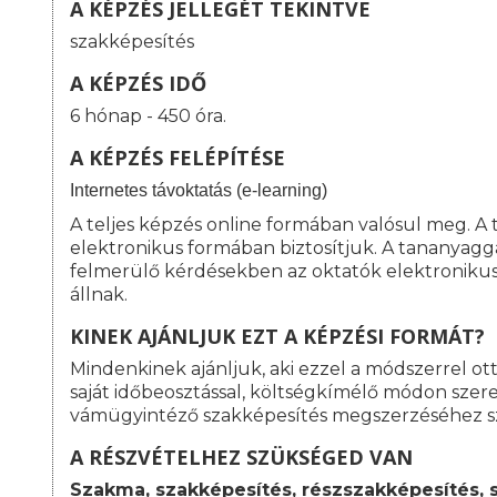
A KÉPZÉS JELLEGÉT TEKINTVE
szakképesítés
A KÉPZÉS IDŐ
6 hónap - 450 óra.
A KÉPZÉS FELÉPÍTÉSE
I
nternetes távoktatás (e-learning)
A teljes képzés online formában valósul meg. A
elektronikus formában biztosítjuk. A tananyagg
felmerülő kérdésekben az oktatók elektroniku
állnak.
KINEK AJÁNLJUK EZT A KÉPZÉSI FORMÁT?
Mindenkinek ajánljuk, aki ezzel a módszerrel o
saját időbeosztással, költségkímélő módon szeret
vámügyintéző szakképesítés megszerzéséhez s
A RÉSZVÉTELHEZ SZÜKSÉGED VAN
Szakma, szakképesítés, részszakképesítés, 