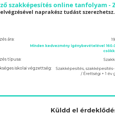
ő szakképesítés online tanfolyam - 
elvégzésével naprakész tudást szerezhetsz.
és ára:
1
Minden kedvezmény igénybevételével 160.0
csökk
és típusa:
Szakk
séges iskolai végzettség:
Szakképesítés, szakképesítés-
/ Érettségi + 1 év
Küldd el érdeklőd