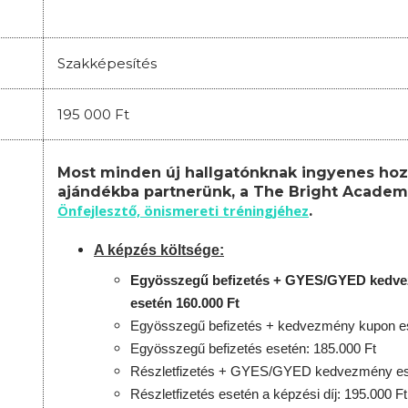
Szakképesítés
195 000 Ft
Most minden új hallgatónknak ingyenes hoz
ajándékba partnerünk, a The Bright Academ
Önfejlesztő, önismereti tréningjéhez
.
A képzés költsége:
Egyösszegű befizetés + GYES/GYED kedv
esetén 160.000 Ft
Egyösszegű befizetés + kedvezmény kupon es
Egyösszegű befizetés esetén: 185.000 Ft
Részletfizetés + GYES/GYED kedvezmény ese
Részletfizetés esetén a képzési díj: 195.000 Ft