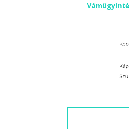
Vámügyintéz
Képz
Képz
Szük