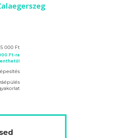
Zalaegerszeg
95 000 Ft
00 Ft-ra
enthető!
épesítés
ráépülés
 gyakorlat
ésed