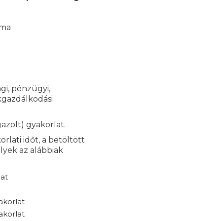
kma
gi, pénzügyi,
ékgazdálkodási
azolt) gyakorlat.
rlati időt, a betöltött
lyek az alábbiak
at
akorlat
akorlat