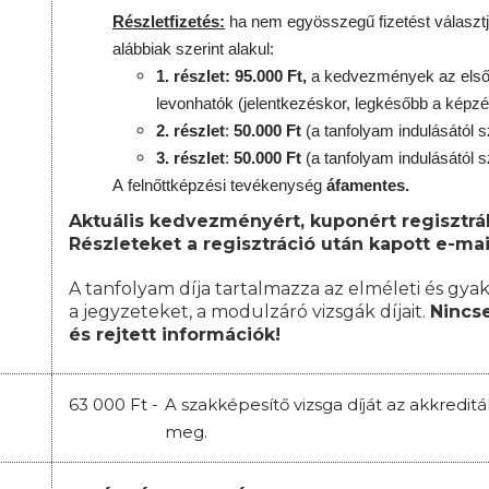
Részletfizetés:
ha nem egyösszegű fizetést választj
alábbiak szerint alakul:
1. részlet: 95.000 Ft,
a kedvezmények az első 
levonhatók
(jelentkezéskor, legkésőbb a képzé
2. részlet
:
50.000 Ft
(a tanfolyam indulásától s
3. részlet
:
50.000 Ft
(a tanfolyam indulásától s
A
felnőttképzési
tevékenység
áfamentes.
Aktuális kedvezményért, kuponért regisztrál
Részleteket a regisztráció után kapott e-mai
A tanfolyam díja tartalmazza az elméleti és gyak
a jegyzeteket, a modulzáró vizsgák díjait.
Nincse
és rejtett információk!
63 000 Ft -
A szakképesítő vizsga díját az akkredit
meg.