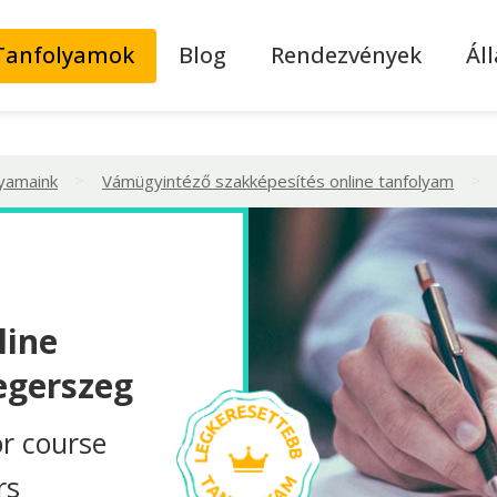
Tanfolyamok
Blog
Rendezvények
Ál
>
>
lyamaink
Vámügyintéző szakképesítés online tanfolyam
line
egerszeg
r course
rs