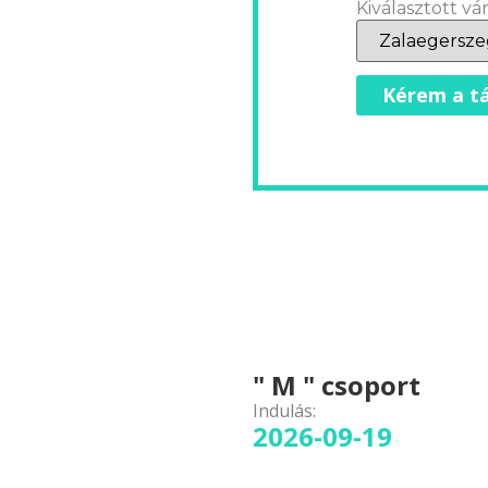
Kiválasztott vár
Kérem a tá
" M " csoport
Indulás:
2026-09-19