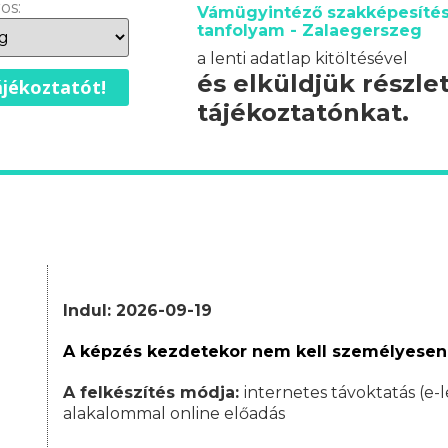
os:
Vámügyintéző szakképesítés
tanfolyam - Zalaegerszeg
a lenti adatlap kitöltésével
és elküldjük részle
jékoztatót!
tájékoztatónkat.
Indul: 2026-09-19
A képzés kezdetekor nem kell személyesen
A felkészítés módja:
internetes távoktatás (e-l
alakalommal online előadás