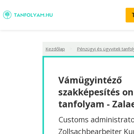
>
Kezdőlap
Pénzügyi és ügyviteli tanfo
Vámügyintéző
szakképesítés on
tanfolyam - Zala
Customs administrato
Zollsachbearbeiter Ku