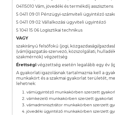
04115010 Vám, jövedéki és termékdíj asszisztens
5 0411 09 01 Pénzügyi-számviteli ügyintéző sza
5 0411 09 02 Vállalkozási ügyviteli ügyintéző
5 1041 15 06 Logisztikai technikus
VAGY
szakirányú felsőfokú (jogi, közgazdasági/gazdasá
(vám)igazgatás-szervező, közszolgálati, hullad
szakmérnök) végzettség
Érettségi
végzettség esetén legalább egy év (ig
A gyakorlati igazolásnak tartalmaznia kell a gyako
munkakört és a szakmai gyakorlat területét, me
lehetnek:
vámügyintéző munkakörben szerzett gyakorl
vámkezelő munkakörben szerzett gyakorlat
vámadminisztrátor munkakörben szerzett gy
jövedéki ügyintéző munkakörben szerzett gy