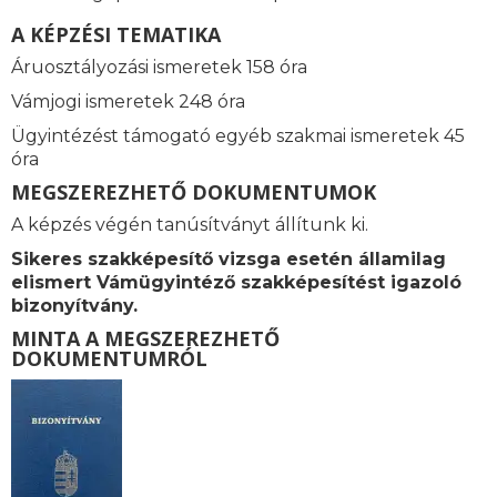
A KÉPZÉSI TEMATIKA
Áruosztályozási ismeretek 158 óra
Vámjogi ismeretek
248 óra
Ügyintézést támogató e
gyéb szakmai ismeretek 45
óra
MEGSZEREZHETŐ DOKUMENTUMOK
A képzés végén tanúsítványt állítunk ki.
Sikeres szakképesítő vizsga esetén államilag
elismert
Vámügyintéző szakképesítést igazoló
bizonyítvány.
MINTA A MEGSZEREZHETŐ
DOKUMENTUMRÓL