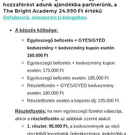
hozzáférést adunk ajándékba partnerünk, a
The Bright Academy 24.990 Ft értékű
Önfejlesztő, önismereti tréningjéhez
.
A képzés költsége:
Egyösszegű befizetés + GYES/GYED
kedvezmény + kedvezmény kupon esetén
160.000 Ft
Egyösszegű befizetés + kedvezmény kupon
esetén: 175.000 Ft
Egyösszegű befizetés esetén: 185.000 Ft
Részletfizetés + GYES/GYED kedvezmény
esetén: 180.000 Ft
Részletfizetés esetén a képzési díj: 195.000 Ft
Részletfizetés:
ha nem egyösszegű fizetést választja,
akkor a
részletfizetés
az alábbiak szerint alakul:
1. részlet: 95.000 Ft,
a kedvezmények az első
részletből levonhatók
(jelentkezéskor, legkésőbb a