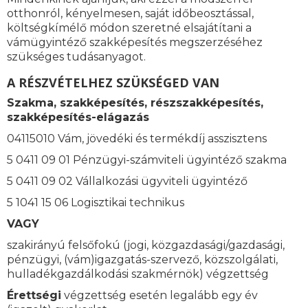
otthonról, kényelmesen, saját időbeosztással,
költségkímélő módon szeretné elsajátítani a
vámügyintéző szakképesítés megszerzéséhez
szükséges tudásanyagot.
A RÉSZVÉTELHEZ SZÜKSÉGED VAN
Szakma, szakképesítés, részszakképesítés,
szakképesítés-elágazás
04115010 Vám, jövedéki és termékdíj asszisztens
5 0411 09 01 Pénzügyi-számviteli ügyintéző szakma
5 0411 09 02 Vállalkozási ügyviteli ügyintéző
5 1041 15 06 Logisztikai technikus
VAGY
szakirányú felsőfokú (jogi, közgazdasági/gazdasági,
pénzügyi, (vám)igazgatás-szervező, közszolgálati,
hulladékgazdálkodási szakmérnök) végzettség
Érettségi
végzettség esetén legalább egy év