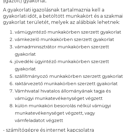
(igazolt) gyakorlat.
A gyakorlati igazolásnak tartalmaznia kell a
gyakorlati időt, a betöltött munkakört és a szakmai
gyakorlat területét, melyek az alábbiak lehetnek:
vámügyintéző munkakörben szerzett gyakorlat
vámkezelő munkakörben szerzett gyakorlat
vámadminisztrátor munkakörben szerzett
gyakorlat
jövedéki ügyintéző munkakörben szerzett
gyakorlat
szállítmányozó munkakörben szerzett gyakorlat
raktárvezető munkakörben szerzett gyakorlat
Vámhivatal hivatalos állományának tagja és
vámügyi munkatevékenységet végzett
külön munkaköri besorolás nélkül vámügyi
munkatevékenységet végzett, vagy
vámfeladatot végzett
- számítógépre és internet kapcsolatra