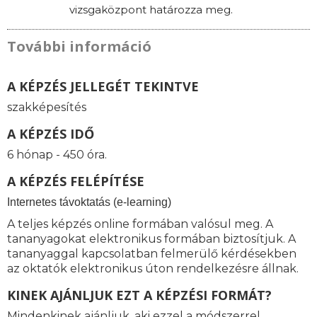
vizsgaközpont határozza meg.
További információ
A KÉPZÉS JELLEGÉT TEKINTVE
szakképesítés
A KÉPZÉS IDŐ
6 hónap - 450 óra.
A KÉPZÉS FELÉPÍTÉSE
I
nternetes távoktatás (e-learning)
A teljes képzés online formában valósul meg. A
tananyagokat elektronikus formában biztosítjuk. A
tananyaggal kapcsolatban felmerülő kérdésekben
az oktatók elektronikus úton rendelkezésre állnak.
KINEK AJÁNLJUK EZT A KÉPZÉSI FORMÁT?
Mindenkinek ajánljuk, aki ezzel a módszerrel