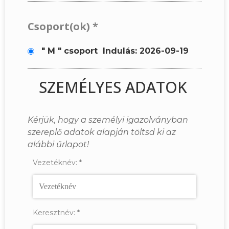
Csoport(ok)
*
" M " csoport
Indulás: 2026-09-19
SZEMÉLYES ADATOK
Kérjük, hogy a személyi igazolványban
szereplő adatok alapján töltsd ki az
alábbi űrlapot!
Vezetéknév:
*
Keresztnév:
*