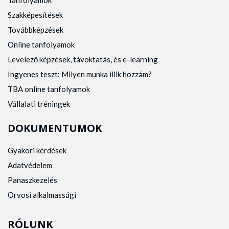
Tanfolyamok
Szakképesítések
Továbbképzések
Online tanfolyamok
Levelező képzések, távoktatás, és e-learning
Ingyenes teszt: Milyen munka illik hozzám?
TBA online tanfolyamok
Vállalati tréningek
DOKUMENTUMOK
Gyakori kérdések
Adatvédelem
Panaszkezelés
Orvosi alkalmassági
RÓLUNK