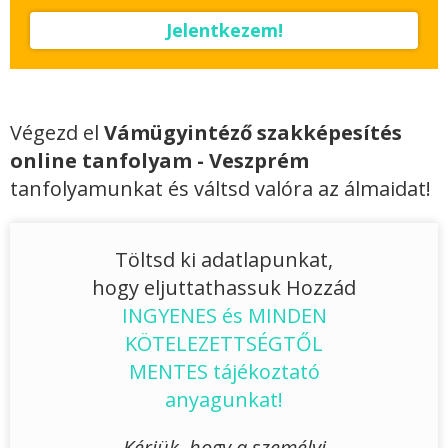
Jelentkezem!
Végezd el
Vámügyintéző szakképesítés
online tanfolyam - Veszprém
tanfolyamunkat és váltsd valóra az álmaidat!
Töltsd ki adatlapunkat,
hogy eljuttathassuk Hozzád
INGYENES és MINDEN
KÖTELEZETTSÉGTŐL
MENTES tájékoztató
anyagunkat!
Kérjük, hogy a személyi