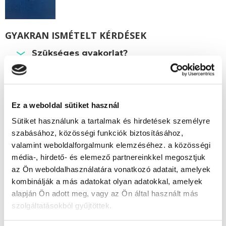
GYAKRAN ISMÉTELT KÉRDÉSEK
Szükséges gyakorlat?
Beszámítható előképzettség?
Személyesen meg kell jelenni a képzés
során?
Ez a weboldal sütiket használ
Hol van a szakképesítő vizsga?
Sütiket használunk a tartalmak és hirdetések személyre
szabásához, közösségi funkciók biztosításához,
valamint weboldalforgalmunk elemzéséhez. a közösségi
Képzésszervező
média-, hirdető- és elemező partnereinkkel megosztjuk
az Ön weboldalhasználatára vonatkozó adatait, amelyek
Vonyik Ágnes
kombinálják a más adatokat olyan adatokkal, amelyek
vonyik.agnes@tanfolyam.hu
alapján Ön adott meg, vagy az Ön által használt más
+36304623843
szolgáltatásokból gyűjtöttek.