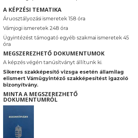
A KÉPZÉSI TEMATIKA
Áruosztályozási ismeretek 158 óra
Vámjogi ismeretek
248 óra
Ügyintézést támogató e
gyéb szakmai ismeretek 45
óra
MEGSZEREZHETŐ DOKUMENTUMOK
A képzés végén tanúsítványt állítunk ki.
Sikeres szakképesítő vizsga esetén államilag
elismert
Vámügyintéző szakképesítést igazoló
bizonyítvány.
MINTA A MEGSZEREZHETŐ
DOKUMENTUMRÓL