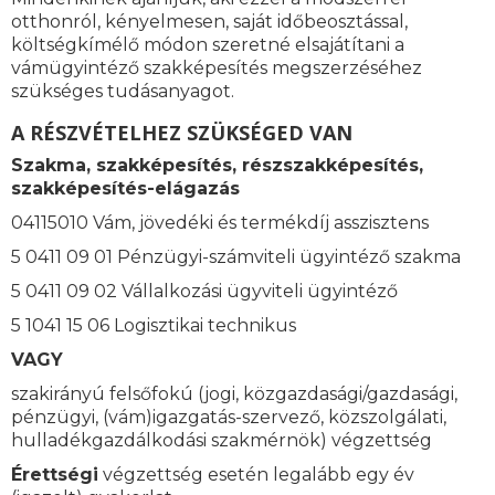
otthonról, kényelmesen, saját időbeosztással,
költségkímélő módon szeretné elsajátítani a
vámügyintéző szakképesítés megszerzéséhez
szükséges tudásanyagot.
A RÉSZVÉTELHEZ SZÜKSÉGED VAN
Szakma, szakképesítés, részszakképesítés,
szakképesítés-elágazás
04115010 Vám, jövedéki és termékdíj asszisztens
5 0411 09 01 Pénzügyi-számviteli ügyintéző szakma
5 0411 09 02 Vállalkozási ügyviteli ügyintéző
5 1041 15 06 Logisztikai technikus
VAGY
szakirányú felsőfokú (jogi, közgazdasági/gazdasági,
pénzügyi, (vám)igazgatás-szervező, közszolgálati,
hulladékgazdálkodási szakmérnök) végzettség
Érettségi
végzettség esetén legalább egy év