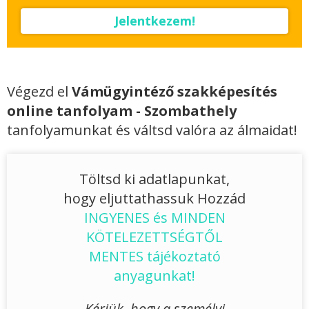
Jelentkezem!
Végezd el
Vámügyintéző szakképesítés
online tanfolyam - Szombathely
tanfolyamunkat és váltsd valóra az álmaidat!
Töltsd ki adatlapunkat,
hogy eljuttathassuk Hozzád
INGYENES és MINDEN
KÖTELEZETTSÉGTŐL
MENTES tájékoztató
anyagunkat!
Kérjük, hogy a személyi