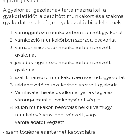
(igazolt) gyakorlat.
A gyakorlati igazolásnak tartalmaznia kell a
gyakorlati időt, a betöltött munkakört és a szakmai
gyakorlat területét, melyek az alábbiak lehetnek:
vámügyintéző munkakörben szerzett gyakorlat
vámkezelő munkakörben szerzett gyakorlat
vámadminisztrátor munkakörben szerzett
gyakorlat
jövedéki ügyintéző munkakörben szerzett
gyakorlat
szállítmányozó munkakörben szerzett gyakorlat
raktárvezető munkakörben szerzett gyakorlat
Vámhivatal hivatalos állományának tagja és
vámügyi munkatevékenységet végzett
külön munkaköri besorolás nélkül vámügyi
munkatevékenységet végzett, vagy
vámfeladatot végzett
- számítógépre és internet kapcsolatra