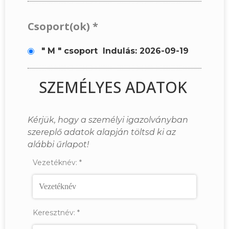
Csoport(ok)
*
" M " csoport
Indulás: 2026-09-19
SZEMÉLYES ADATOK
Kérjük, hogy a személyi igazolványban
szereplő adatok alapján töltsd ki az
alábbi űrlapot!
Vezetéknév:
*
Keresztnév:
*