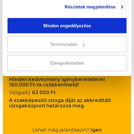
Részletek megjelenítése
Minden engedélyezése
" M " csoport
Testreszabás
44 nap az indulásig!
Időtartam:
6 hónap
Elengedhetetlen
Indulás időpontja:
2026-09-19
Képzés ára:
195 000 Ft
Minden kedvezmény igénybevételével
160.000 Ft-ra csökkenthető!
Vizsgadíj:
63 000 Ft
A szakképesítő vizsga díját az akkreditált
vizsgaközpont határozza meg.
Lehet még jelentkezni?
Igen