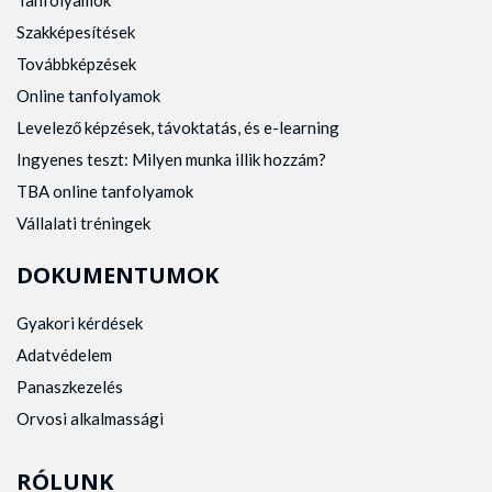
Tanfolyamok
Szakképesítések
Továbbképzések
Online tanfolyamok
Levelező képzések, távoktatás, és e-learning
Ingyenes teszt: Milyen munka illik hozzám?
TBA online tanfolyamok
Vállalati tréningek
DOKUMENTUMOK
Gyakori kérdések
Adatvédelem
Panaszkezelés
Orvosi alkalmassági
RÓLUNK