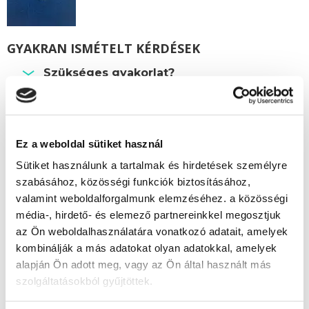
GYAKRAN ISMÉTELT KÉRDÉSEK
Szükséges gyakorlat?
Beszámítható előképzettség?
Személyesen meg kell jelenni a képzés
során?
Ez a weboldal sütiket használ
Hol van a szakképesítő vizsga?
Sütiket használunk a tartalmak és hirdetések személyre
szabásához, közösségi funkciók biztosításához,
valamint weboldalforgalmunk elemzéséhez. a közösségi
Képzésszervező
média-, hirdető- és elemező partnereinkkel megosztjuk
az Ön weboldalhasználatára vonatkozó adatait, amelyek
Vonyik Ágnes
kombinálják a más adatokat olyan adatokkal, amelyek
vonyik.agnes@tanfolyam.hu
alapján Ön adott meg, vagy az Ön által használt más
+36304623843
szolgáltatásokból gyűjtöttek.