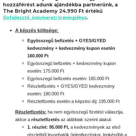
hozzáférést adunk ajándékba partnerünk, a
The Bright Academy 24.990 Ft értékű
Önfejlesztő, önismereti tréningjéhez
.
A képzés költsége:
Egyösszegű befizetés + GYES/GYED
kedvezmény + kedvezmény kupon esetén
160.000 Ft
Egyösszegű befizetés + kedvezmény kupon
esetén: 175.000 Ft
Egyösszegű befizetés esetén: 185.000 Ft
Részletfizetés + GYES/GYED kedvezmény
esetén: 180.000 Ft
Részletfizetés esetén a képzési díj: 195.000 Ft
Részletfizetés:
ha nem egyösszegű fizetést választja,
akkor a
részletfizetés
az alábbiak szerint alakul:
1. részlet: 95.000 Ft,
a kedvezmények az első
részletből levonhatók
(jelentkezéskor, legkésőbb a