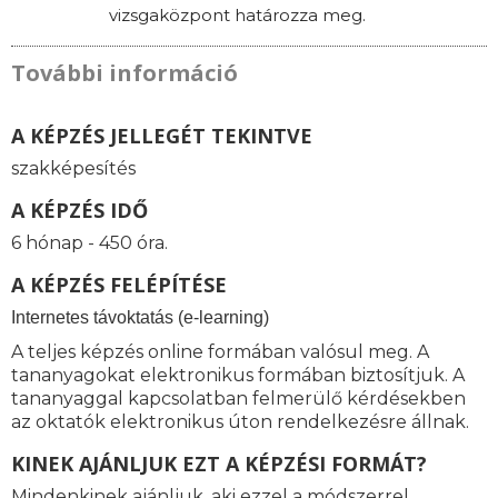
vizsgaközpont határozza meg.
További információ
A KÉPZÉS JELLEGÉT TEKINTVE
szakképesítés
A KÉPZÉS IDŐ
6 hónap - 450 óra.
A KÉPZÉS FELÉPÍTÉSE
I
nternetes távoktatás (e-learning)
A teljes képzés online formában valósul meg. A
tananyagokat elektronikus formában biztosítjuk. A
tananyaggal kapcsolatban felmerülő kérdésekben
az oktatók elektronikus úton rendelkezésre állnak.
KINEK AJÁNLJUK EZT A KÉPZÉSI FORMÁT?
Mindenkinek ajánljuk, aki ezzel a módszerrel