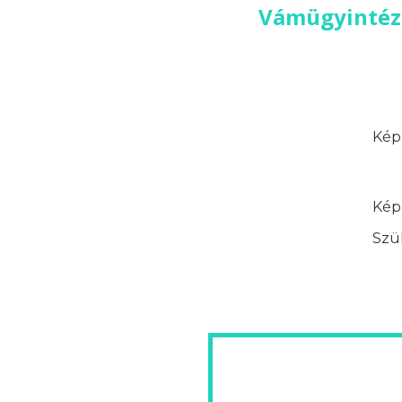
Vámügyintéző
Képz
Képz
Szük