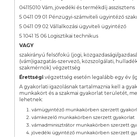
04115010 Vám, jövedéki és termékdíj asszisztens
5 0411 09 01 Pénzügyi-számviteli ügyintéző sza
5 0411 09 02 Vállalkozási ügyviteli ügyintéző
5 1041 15 06 Logisztikai technikus
VAGY
szakirányú felsőfokú (jogi, közgazdasági/gazdasá
(vám)igazgatás-szervező, közszolgálati, hullad
szakmérnök) végzettség
Érettségi
végzettség esetén legalább egy év (ig
A gyakorlati igazolásnak tartalmaznia kell a gyako
munkakört és a szakmai gyakorlat területét, me
lehetnek:
vámügyintéző munkakörben szerzett gyakorl
vámkezelő munkakörben szerzett gyakorlat
vámadminisztrátor munkakörben szerzett gy
jövedéki ügyintéző munkakörben szerzett gy