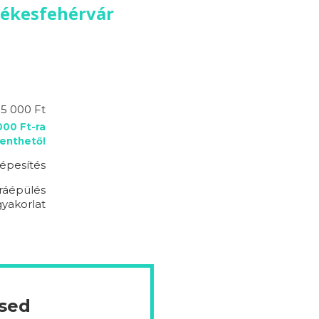
zékesfehérvár
95 000 Ft
00 Ft-ra
enthető!
épesítés
ráépülés
 gyakorlat
ésed