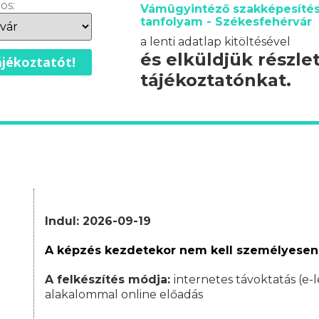
os:
Vámügyintéző szakképesítés
tanfolyam - Székesfehérvár
a lenti adatlap kitöltésével
és elküldjük részle
jékoztatót!
tájékoztatónkat.
Indul: 2026-09-19
A képzés kezdetekor nem kell személyesen
A felkészítés módja:
internetes távoktatás (e-l
alakalommal online előadás