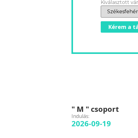
Kiválasztott vár
Kérem a tá
" M " csoport
Indulás:
2026-09-19