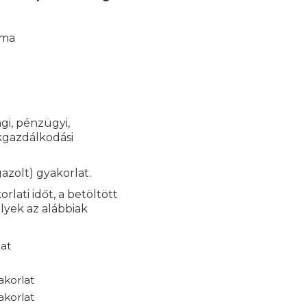
kma
gi, pénzügyi,
ékgazdálkodási
azolt) gyakorlat.
rlati időt, a betöltött
lyek az alábbiak
at
akorlat
akorlat