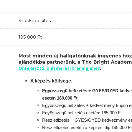
Szakképesítés
195 000 Ft
Most minden új hallgatónknak ingyenes hoz
ajándékba partnerünk, a The Bright Academ
Önfejlesztő, önismereti tréningjéhez
.
A képzés költsége:
Egyösszegű befizetés + GYES/GYED kedv
esetén 160.000 Ft
Egyösszegű befizetés + kedvezmény kupon es
Egyösszegű befizetés esetén: 185.000 Ft
Részletfizetés + GYES/GYED kedvezmény ese
Részletfizetés esetén a képzési díj: 195.000 Ft