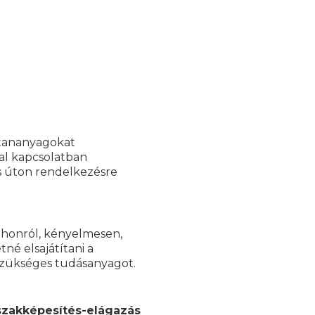
 tananyagokat
al kapcsolatban
s úton rendelkezésre
tthonról, kényelmesen,
né elsajátítani a
zükséges tudásanyagot.
szakképesítés-elágazás