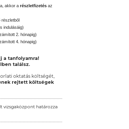
a, akkor a
részletfizetés
az
részletből
s indulásáig)
zámított 2. hónapig)
zámított 4. hónapig)
j a tanfolyamra!
lben találsz.
orlati oktatás költségét,
nek rejtett költségek
ált vizsgaközpont határozza