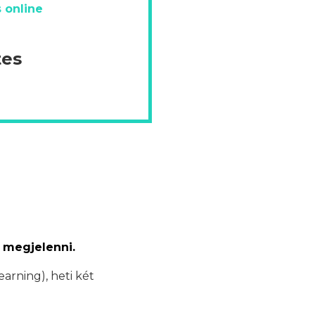
 online
tes
 megjelenni.
earning), heti két