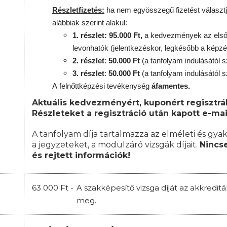
Részletfizetés:
ha nem egyösszegű fizetést választj
alábbiak szerint alakul:
1. részlet: 95.000 Ft,
a kedvezmények az első 
levonhatók
(jelentkezéskor, legkésőbb a képzé
2. részlet
:
50.000 Ft
(a tanfolyam indulásától s
3. részlet
:
50.000 Ft
(a tanfolyam indulásától s
A
felnőttképzési
tevékenység
áfamentes.
Aktuális kedvezményért, kuponért regisztrál
Részleteket a regisztráció után kapott e-mai
A tanfolyam díja tartalmazza az elméleti és gyak
a jegyzeteket, a modulzáró vizsgák díjait.
Nincse
és rejtett információk!
63 000 Ft -
A szakképesítő vizsga díját az akkredit
meg.