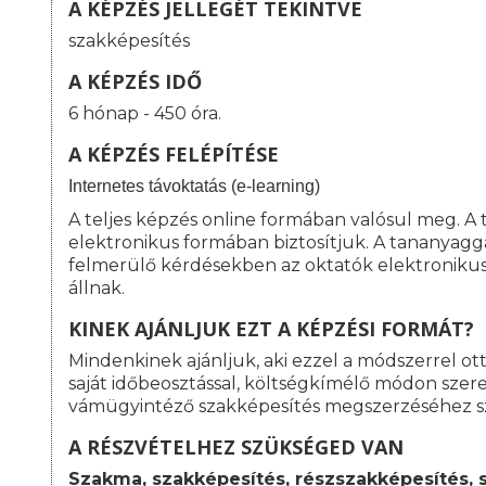
A KÉPZÉS JELLEGÉT TEKINTVE
szakképesítés
A KÉPZÉS IDŐ
6 hónap - 450 óra.
A KÉPZÉS FELÉPÍTÉSE
I
nternetes távoktatás (e-learning)
A teljes képzés online formában valósul meg. A
elektronikus formában biztosítjuk. A tananyagg
felmerülő kérdésekben az oktatók elektroniku
állnak.
KINEK AJÁNLJUK EZT A KÉPZÉSI FORMÁT?
Mindenkinek ajánljuk, aki ezzel a módszerrel o
saját időbeosztással, költségkímélő módon szeret
vámügyintéző szakképesítés megszerzéséhez s
A RÉSZVÉTELHEZ SZÜKSÉGED VAN
Szakma, szakképesítés, részszakképesítés, 