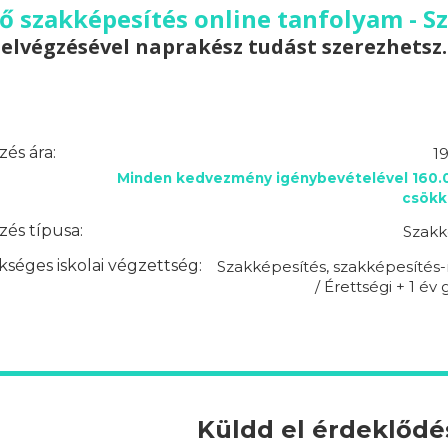
 szakképesítés online tanfolyam - S
elvégzésével naprakész tudást szerezhetsz.
és ára:
1
Minden kedvezmény igénybevételével 160.0
csökk
és típusa:
Szakk
séges iskolai végzettség:
Szakképesítés, szakképesítés-
/ Érettségi + 1 év
Küldd el érdeklőd