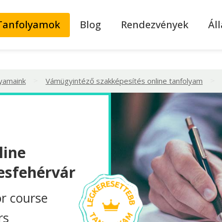
Tanfolyamok
Blog
Rendezvények
Ál
>
>
lyamaink
Vámügyintéző szakképesítés online tanfolyam
line
esfehérvár
r course
rs