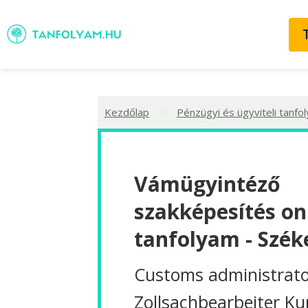
>
Kezdőlap
Pénzügyi és ügyviteli tanfo
Vámügyintéző
szakképesítés on
tanfolyam - Szék
Customs administrato
Zollsachbearbeiter Ku