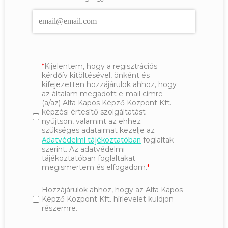
Kijelentem, hogy a regisztrációs
kérdőív kitöltésével, önként és
kifejezetten hozzájárulok ahhoz, hogy
az általam megadott e-mail címre
(a/az) Alfa Kapos Képző Központ Kft.
képzési értesítő szolgáltatást
nyújtson, valamint az ehhez
szükséges adataimat kezelje az
Adatvédelmi tájékoztatóban
foglaltak
szerint. Az adatvédelmi
tájékoztatóban foglaltakat
megismertem és elfogadom.
Hozzájárulok ahhoz, hogy az Alfa Kapos
Képző Központ Kft. hírlevelet küldjön
részemre.