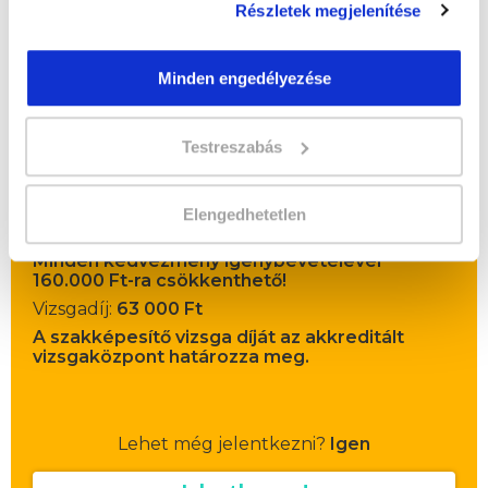
Részletek megjelenítése
Minden engedélyezése
" M " csoport
43 nap az indulásig!
Testreszabás
Időtartam:
6 hónap
Indulás időpontja:
2026-09-19
Elengedhetetlen
Képzés ára:
195 000 Ft
Minden kedvezmény igénybevételével
160.000 Ft-ra csökkenthető!
Vizsgadíj:
63 000 Ft
A szakképesítő vizsga díját az akkreditált
vizsgaközpont határozza meg.
Lehet még jelentkezni?
Igen