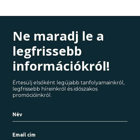
Ne maradj le a
legfrissebb
információkról!
Értesülj elsőként legújabb tanfolyamainkról,
legfrissebb híreinkről és időszakos
promócióinkról.