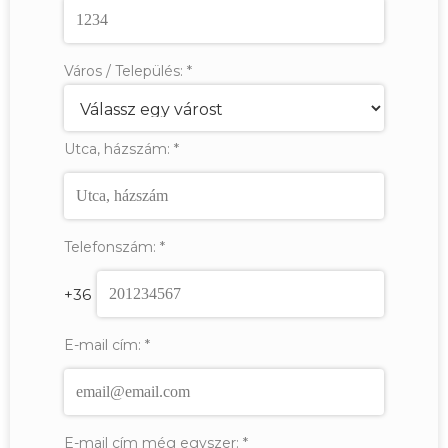
Város / Település:
*
Utca, házszám:
*
Telefonszám:
*
+36
E-mail cím:
*
E-mail cím még egyszer:
*