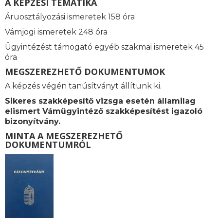
A KÉPZÉSI TEMATIKA
Áruosztályozási ismeretek 158 óra
Vámjogi ismeretek
248 óra
Ügyintézést támogató e
gyéb szakmai ismeretek 45
óra
MEGSZEREZHETŐ DOKUMENTUMOK
A képzés végén tanúsítványt állítunk ki.
Sikeres szakképesítő vizsga esetén államilag
elismert
Vámügyintéző szakképesítést igazoló
bizonyítvány.
MINTA A MEGSZEREZHETŐ
DOKUMENTUMRÓL