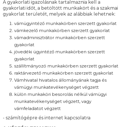
A gyakorlati igazolásnak tartalmaznia kell a
gyakorlati időt, a betöltött munkakört és a szakmai
gyakorlat területét, melyek az alábbiak lehetnek:
vámügyintéző munkakörben szerzett gyakorlat
vámkezelő munkakörben szerzett gyakorlat
vámadminisztrátor munkakörben szerzett
gyakorlat
jövedéki ügyintéző munkakörben szerzett
gyakorlat
szállítmányozó munkakörben szerzett gyakorlat
raktárvezető munkakörben szerzett gyakorlat
Vámhivatal hivatalos állományának tagja és
vámügyi munkatevékenységet végzett
külön munkaköri besorolás nélkül vámügyi
munkatevékenységet végzett, vagy
vámfeladatot végzett
- számítógépre és internet kapcsolatra