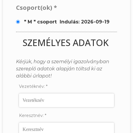
Csoport(ok)
*
" M " csoport
Indulás: 2026-09-19
SZEMÉLYES ADATOK
Kérjük, hogy a személyi igazolványban
szereplő adatok alapján töltsd ki az
alábbi űrlapot!
Vezetéknév:
*
Keresztnév:
*