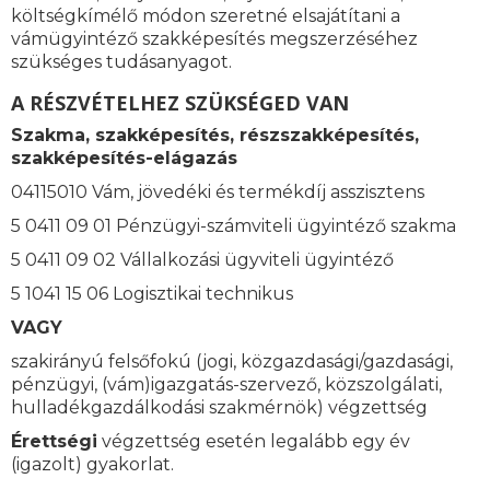
költségkímélő módon szeretné elsajátítani a
vámügyintéző szakképesítés megszerzéséhez
szükséges tudásanyagot.
A RÉSZVÉTELHEZ SZÜKSÉGED VAN
Szakma, szakképesítés, részszakképesítés,
szakképesítés-elágazás
04115010 Vám, jövedéki és termékdíj asszisztens
5 0411 09 01 Pénzügyi-számviteli ügyintéző szakma
5 0411 09 02 Vállalkozási ügyviteli ügyintéző
5 1041 15 06 Logisztikai technikus
VAGY
szakirányú felsőfokú (jogi, közgazdasági/gazdasági,
pénzügyi, (vám)igazgatás-szervező, közszolgálati,
hulladékgazdálkodási szakmérnök) végzettség
Érettségi
végzettség esetén legalább egy év
(igazolt) gyakorlat.