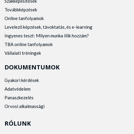
Szakképesítések
Továbbképzések
Online tanfolyamok
Levelező képzések, távoktatás, és e-learning
Ingyenes teszt: Milyen munka illik hozzám?
TBA online tanfolyamok
Vállalati tréningek
DOKUMENTUMOK
Gyakori kérdések
Adatvédelem
Panaszkezelés
Orvosi alkalmassági
RÓLUNK