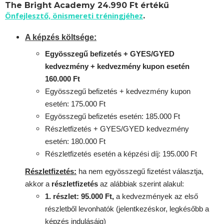
The Bright Academy 24.990 Ft értékű
Önfejlesztő, önismereti tréningjéhez
.
A képzés költsége:
Egyösszegű befizetés + GYES/GYED
kedvezmény + kedvezmény kupon esetén
160.000 Ft
Egyösszegű befizetés + kedvezmény kupon
esetén: 175.000 Ft
Egyösszegű befizetés esetén: 185.000 Ft
Részletfizetés + GYES/GYED kedvezmény
esetén: 180.000 Ft
Részletfizetés esetén a képzési díj: 195.000 Ft
Részletfizetés:
ha nem egyösszegű fizetést választja,
akkor a
részletfizetés
az alábbiak szerint alakul:
1. részlet: 95.000 Ft,
a kedvezmények az első
részletből levonhatók
(jelentkezéskor, legkésőbb a
képzés indulásáig)