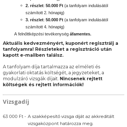
2. részlet
:
50.000 Ft
(a tanfolyam indulásától
számított 2. hónapig)
3. részlet
:
50.000 Ft
(a tanfolyam indulásától
számított 4. hónapig)
A
felnőttképzési
tevékenység
áfamentes.
Aktuális kedvezményért, kuponért regisztrálj a
tanfolyamra! Részleteket a regisztráció után
kapott e-mailben találsz.
A tanfolyam díja tartalmazza az elméleti és
gyakorlati oktatás költségét, a jegyzeteket, a
modulzáró vizsgák díjait.
Nincsenek rejtett
költségek és rejtett információk!
Vizsgadíj
63 000 Ft -
A szakképesítő vizsga díját az akkreditált
vizsgaközpont határozza meg.