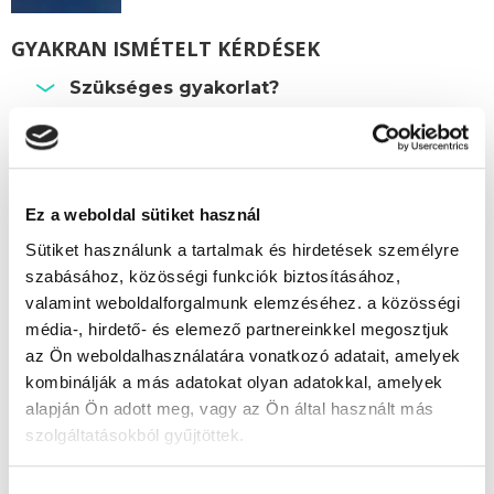
GYAKRAN ISMÉTELT KÉRDÉSEK
Szükséges gyakorlat?
Beszámítható előképzettség?
Személyesen meg kell jelenni a képzés
során?
Ez a weboldal sütiket használ
Hol van a szakképesítő vizsga?
Sütiket használunk a tartalmak és hirdetések személyre
szabásához, közösségi funkciók biztosításához,
Képzésszervező
valamint weboldalforgalmunk elemzéséhez. a közösségi
média-, hirdető- és elemező partnereinkkel megosztjuk
Vonyik Ágnes
az Ön weboldalhasználatára vonatkozó adatait, amelyek
vonyik.agnes@tanfolyam.hu
kombinálják a más adatokat olyan adatokkal, amelyek
alapján Ön adott meg, vagy az Ön által használt más
+36304623843
szolgáltatásokból gyűjtöttek.