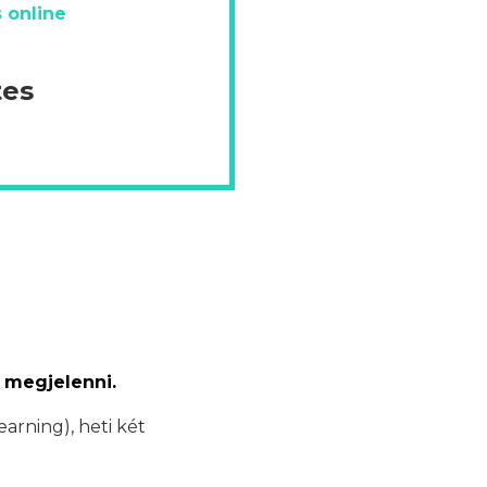
 online
tes
 megjelenni.
earning), heti két