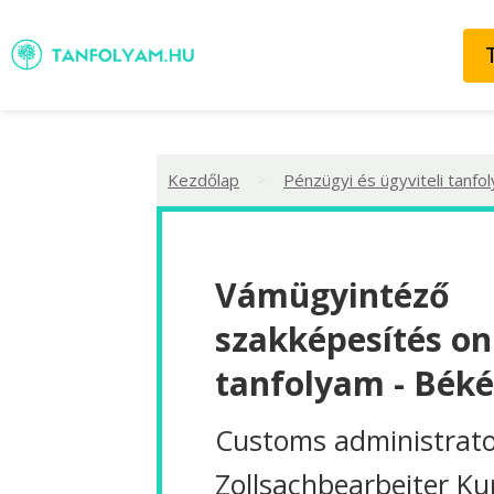
>
Kezdőlap
Pénzügyi és ügyviteli tanfo
Vámügyintéző
szakképesítés on
tanfolyam - Bék
Customs administrato
Zollsachbearbeiter Ku