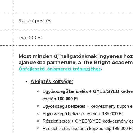
Szakképesítés
195 000 Ft
Most minden új hallgatónknak ingyenes hoz
ajándékba partnerünk, a The Bright Academ
Önfejlesztő, önismereti tréningjéhez
.
A képzés költsége:
Egyösszegű befizetés + GYES/GYED kedv
esetén 160.000 Ft
Egyösszegű befizetés + kedvezmény kupon es
Egyösszegű befizetés esetén: 185.000 Ft
Részletfizetés + GYES/GYED kedvezmény ese
Részletfizetés esetén a képzési díj: 195.000 Ft