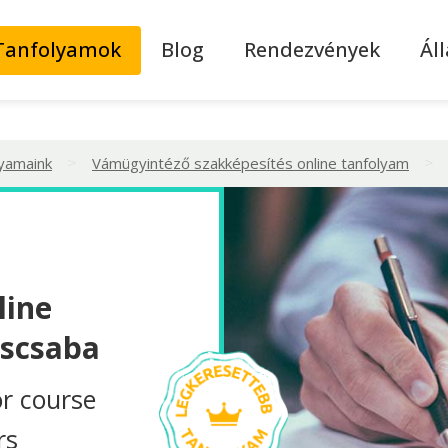
Tanfolyamok
Blog
Rendezvények
Ál
>
>
lyamaink
Vámügyintéző szakképesítés online tanfolyam
line
éscsaba
r course
rs