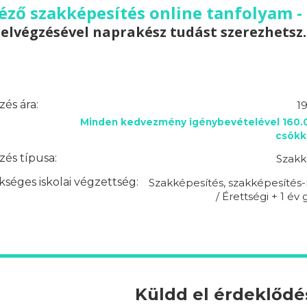
ző szakképesítés online tanfolyam -
elvégzésével naprakész tudást szerezhetsz.
és ára:
1
Minden kedvezmény igénybevételével 160.0
csökk
és típusa:
Szakk
séges iskolai végzettség:
Szakképesítés, szakképesítés-
/ Érettségi + 1 év
Küldd el érdeklőd