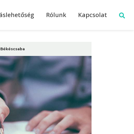
láslehetőség
Rólunk
Kapcsolat
Békéscsaba