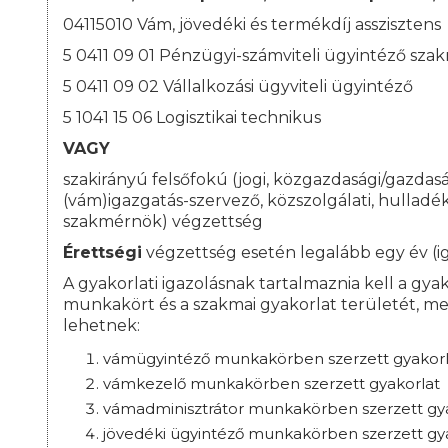
04115010 Vám, jövedéki és termékdíj asszisztens
5 0411 09 01 Pénzügyi-számviteli ügyintéző sza
5 0411 09 02 Vállalkozási ügyviteli ügyintéző
5 1041 15 06 Logisztikai technikus
VAGY
szakirányú felsőfokú (jogi, közgazdasági/gazdasá
(vám)igazgatás-szervező, közszolgálati, hullad
szakmérnök) végzettség
Érettségi
végzettség esetén legalább egy év (ig
A gyakorlati igazolásnak tartalmaznia kell a gyako
munkakört és a szakmai gyakorlat területét, me
lehetnek:
vámügyintéző munkakörben szerzett gyakorl
vámkezelő munkakörben szerzett gyakorlat
vámadminisztrátor munkakörben szerzett gy
jövedéki ügyintéző munkakörben szerzett gy