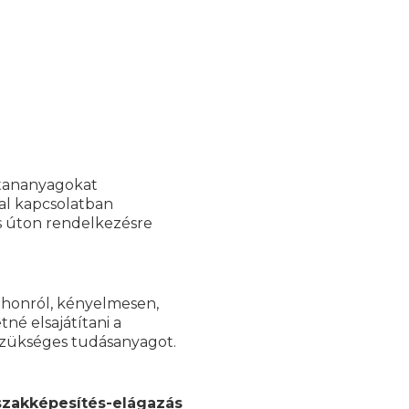
 tananyagokat
al kapcsolatban
s úton rendelkezésre
tthonról, kényelmesen,
né elsajátítani a
zükséges tudásanyagot.
szakképesítés-elágazás