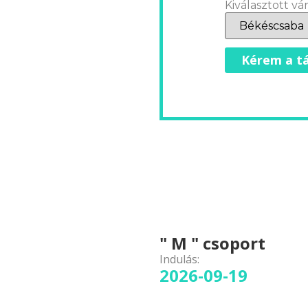
Kiválasztott vár
Kérem a tá
" M " csoport
Indulás:
2026-09-19