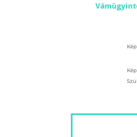
Vámügyinté
Képz
Képz
Szük