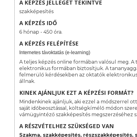
A KÉPZÉS JELLEGÉT TEKINTVE
szakképesítés
A KÉPZÉS IDŐ
6 hónap - 450 óra.
A KÉPZÉS FELÉPÍTÉSE
I
nternetes távoktatás (e-learning)
A teljes képzés online formában valósul meg. A
elektronikus formában biztosítjuk. A tananyagg
felmerülő kérdésekben az oktatók elektroniku
állnak.
KINEK AJÁNLJUK EZT A KÉPZÉSI FORMÁT?
Mindenkinek ajánljuk, aki ezzel a módszerrel o
saját időbeosztással, költségkímélő módon szeret
vámügyintéző szakképesítés megszerzéséhez s
A RÉSZVÉTELHEZ SZÜKSÉGED VAN
Szakma, szakképesítés, részszakképesítés, 