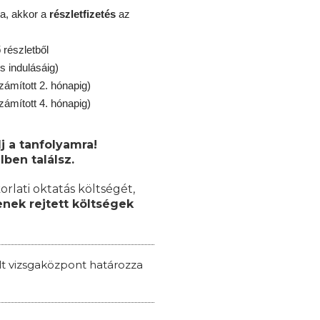
a, akkor a
részletfizetés
az
részletből
s indulásáig)
zámított 2. hónapig)
zámított 4. hónapig)
j a tanfolyamra!
lben találsz.
orlati oktatás költségét,
nek rejtett költségek
ált vizsgaközpont határozza