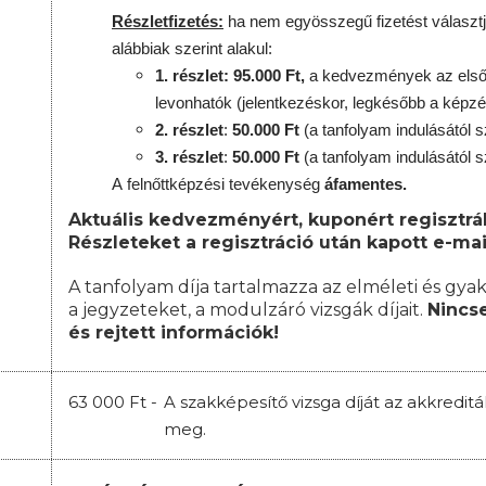
Részletfizetés:
ha nem egyösszegű fizetést választj
alábbiak szerint alakul:
1. részlet: 95.000 Ft,
a kedvezmények az első 
levonhatók
(jelentkezéskor, legkésőbb a képzé
2. részlet
:
50.000 Ft
(a tanfolyam indulásától s
3. részlet
:
50.000 Ft
(a tanfolyam indulásától s
A
felnőttképzési
tevékenység
áfamentes.
Aktuális kedvezményért, kuponért regisztrál
Részleteket a regisztráció után kapott e-mai
A tanfolyam díja tartalmazza az elméleti és gyak
a jegyzeteket, a modulzáró vizsgák díjait.
Nincse
és rejtett információk!
63 000 Ft -
A szakképesítő vizsga díját az akkredit
meg.