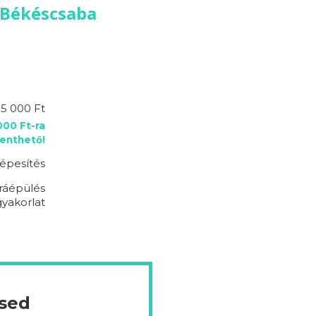
 Békéscsaba
95 000 Ft
00 Ft-ra
enthető!
épesítés
ráépülés
 gyakorlat
ésed