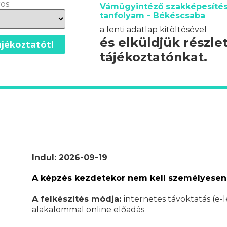
os:
Vámügyintéző szakképesítés
tanfolyam - Békéscsaba
a lenti adatlap kitöltésével
és elküldjük részle
jékoztatót!
tájékoztatónkat.
Indul: 2026-09-19
A képzés kezdetekor nem kell személyesen
A felkészítés módja:
internetes távoktatás (e-l
alakalommal online előadás