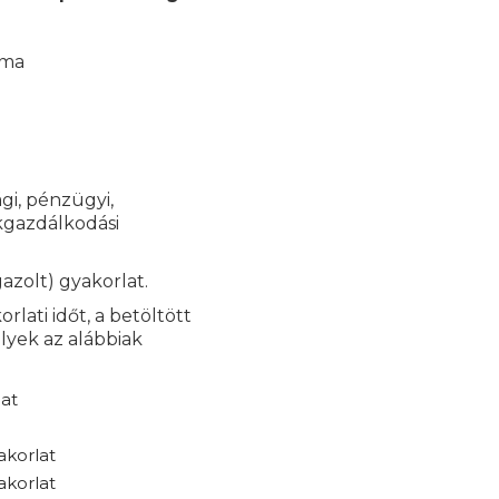
kma
gi, pénzügyi,
ékgazdálkodási
azolt) gyakorlat.
rlati időt, a betöltött
lyek az alábbiak
at
akorlat
akorlat