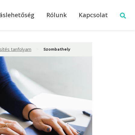
láslehetőség
Rólunk
Kapcsolat
>
sítés tanfolyam
Szombathely