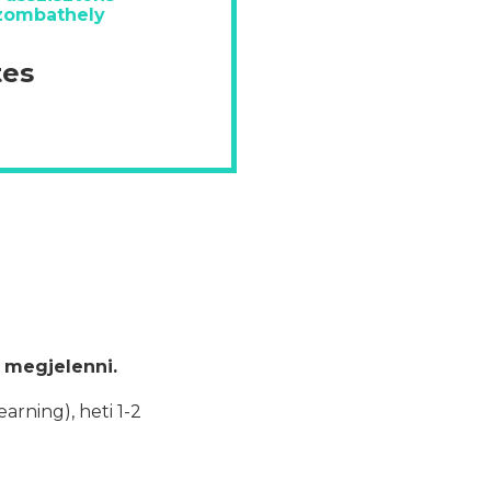
Szombathely
tes
 megjelenni.
earning), heti 1-2