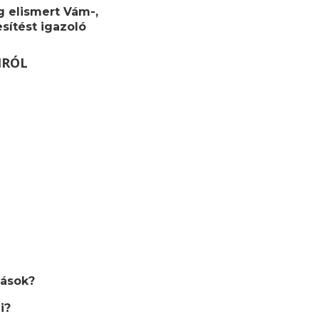
g elismert Vám-,
sítést igazoló
MRÓL
dások?
i?