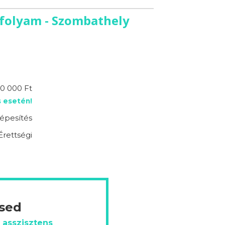
nfolyam - Szombathely
10 000 Ft
 esetén!
épesítés
Érettségi
ésed
 asszisztens