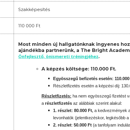
Szakképesítés
110 000 Ft
Most minden új hallgatónknak ingyenes hoz
ajándékba partnerünk, a The Bright Academ
Önfejlesztő, önismereti tréningjéhez
.
A képzés költsége: 110.000 Ft.
Egyösszegű befizetés esetén: 110.000
Részletfizetés esetén a képzési díj: 130
Részletfizetés:
ha nem egyösszegű fizetést vá
a
részletfizetés
az alábbiak szerint alakul:
1. részlet: 80.000 Ft,
a kedvezmények az
levonhatók
(jelentkezéskor, legkésőbb a
2. részlet
:
5
0.000 Ft
(a tanfolyam indulá