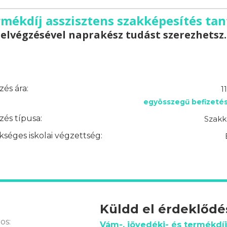
ermékdíj asszisztens szakképesítés ta
elvégzésével naprakész tudást szerezhetsz.
és ára:
1
egyösszegű befizetés
és típusa:
Szakk
séges iskolai végzettség:
Küldd el érdeklőd
os:
Vám-, jövedéki- és termékdíj