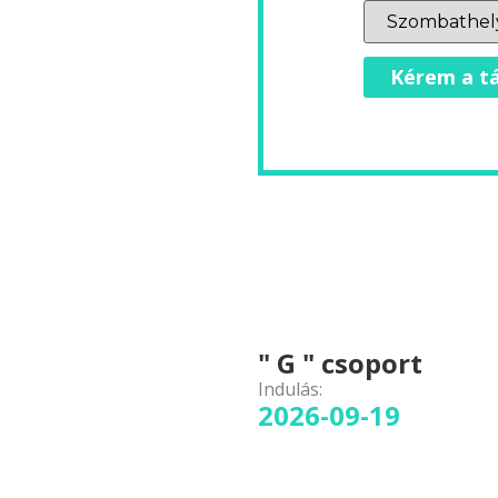
Kérem a tá
" G " csoport
Indulás:
2026-09-19