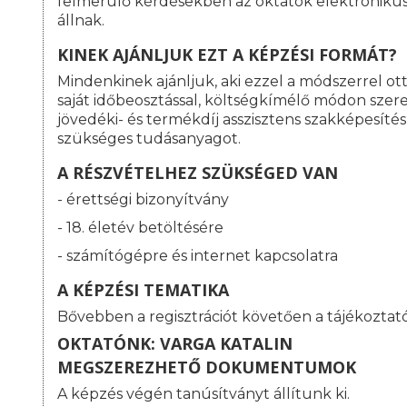
felmerülő kérdésekben az oktatók elektroniku
állnak.
KINEK AJÁNLJUK EZT A KÉPZÉSI FORMÁT?
Mindenkinek ajánljuk, aki ezzel a módszerrel o
saját időbeosztással, költségkímélő módon szeret
jövedéki- és termékdíj asszisztens szakképesít
szükséges tudásanyagot.
A RÉSZVÉTELHEZ SZÜKSÉGED VAN
- érettségi bizonyítvány
- 18. életév betöltésére
- számítógépre és internet kapcsolatra
A KÉPZÉSI TEMATIKA
Bővebben a regisztrációt követően a tájékoztat
OKTATÓNK: VARGA KATALIN
MEGSZEREZHETŐ DOKUMENTUMOK
A képzés végén tanúsítványt állítunk ki.