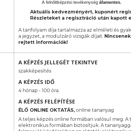
A
felnőttképzési
tevékenység
áfamentes.
Aktuális kedvezményért, kuponért regisz
Részleteket a regisztráció után kapott e
A tanfolyam díja tartalmazza az elméleti és gyak
a jegyzet, a modulzáró vizsgák díjait.
Nincsenek 
rejtett információk!
A KÉPZÉS JELLEGÉT TEKINTVE
szakképesítés
A KÉPZÉS IDŐ
4 hónap - 100 óra.
A KÉPZÉS FELÉPÍTÉSE
ÉLŐ ONLINE OKTATÁS,
online tananyag
A teljes képzés online formában valósul meg. A
elektronikus formában biztosítjuk. A tananyagg