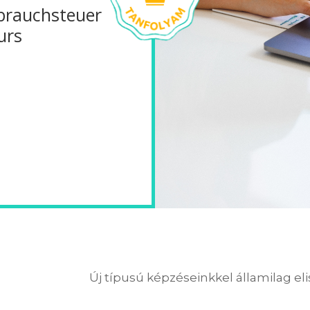
rbrauchsteuer
urs
Új típusú képzéseinkkel államilag el