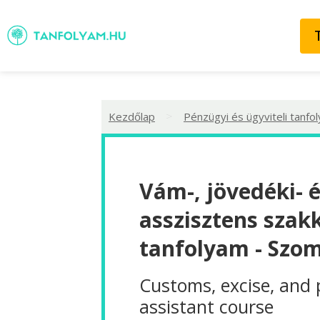
>
Kezdőlap
Pénzügyi és ügyviteli tanfo
Vám-, jövedéki- 
asszisztens szak
tanfolyam - Szo
Customs, excise, and 
assistant course