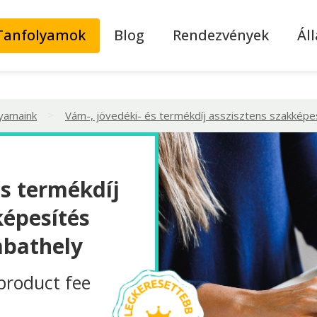
Tanfolyamok
Blog
Rendezvények
Ál
>
lyamaink
Vám-, jövedéki- és termékdíj asszisztens szakképe
és termékdíj
képesítés
mbathely
product fee