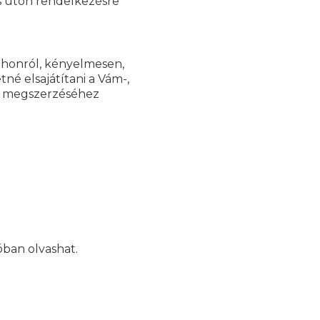
s úton rendelkezésre
tthonról, kényelmesen,
né elsajátítani a Vám-,
és megszerzéséhez
óban olvashat.