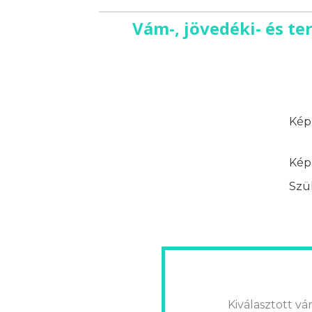
Vám-, jövedéki- és t
Képz
Képz
Szük
Kiválasztott vár