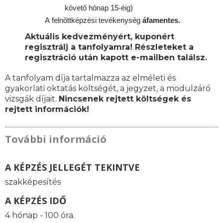
követő hónap 15-éig)
A
felnőttképzési
tevékenység
áfamentes.
Aktuális kedvezményért, kuponért
regisztrálj a tanfolyamra! Részleteket a
regisztráció után kapott e-mailben találsz.
A tanfolyam díja tartalmazza az elméleti és
gyakorlati oktatás költségét, a jegyzet, a modulzáró
vizsgák díjait.
Nincsenek rejtett költségek és
rejtett információk!
További információ
A KÉPZÉS JELLEGÉT TEKINTVE
szakképesítés
A KÉPZÉS IDŐ
4 hónap - 100 óra.