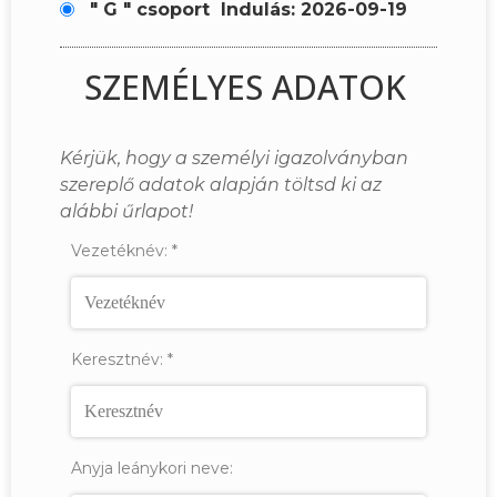
" G " csoport
Indulás: 2026-09-19
SZEMÉLYES ADATOK
Kérjük, hogy a személyi igazolványban
szereplő adatok alapján töltsd ki az
alábbi űrlapot!
Vezetéknév:
*
Keresztnév:
*
Anyja leánykori neve: