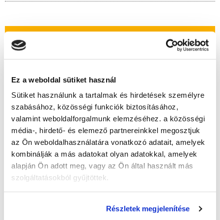
" G " csoport
41 nap az indulásig!
Időtartam:
4 hónap
Ez a weboldal sütiket használ
Indulás időpontja:
2026-09-19
Sütiket használunk a tartalmak és hirdetések személyre
Képzés ára:
110 000 Ft
szabásához, közösségi funkciók biztosításához,
egyösszegű befizetés esetén!
valamint weboldalforgalmunk elemzéséhez. a közösségi
média-, hirdető- és elemező partnereinkkel megosztjuk
az Ön weboldalhasználatára vonatkozó adatait, amelyek
kombinálják a más adatokat olyan adatokkal, amelyek
Lehet még jelentkezni?
Igen
alapján Ön adott meg, vagy az Ön által használt más
Jelentkezem!
szolgáltatásokból gyűjtöttek.
Részletek megjelenítése