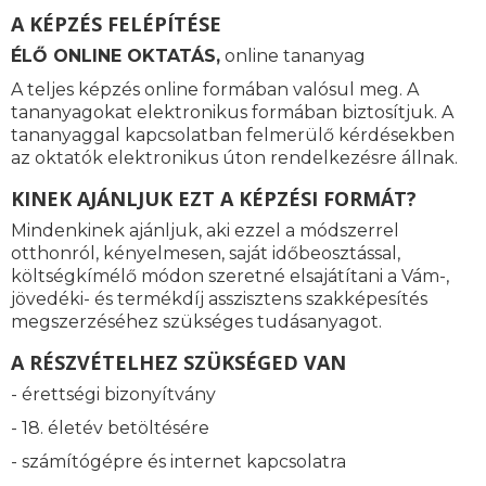
A KÉPZÉS FELÉPÍTÉSE
ÉLŐ ONLINE OKTATÁS,
online tananyag
A teljes képzés online formában valósul meg. A
tananyagokat elektronikus formában biztosítjuk. A
tananyaggal kapcsolatban felmerülő kérdésekben
az oktatók elektronikus úton rendelkezésre állnak.
KINEK AJÁNLJUK EZT A KÉPZÉSI FORMÁT?
Mindenkinek ajánljuk, aki ezzel a módszerrel
otthonról, kényelmesen, saját időbeosztással,
költségkímélő módon szeretné elsajátítani a Vám-,
jövedéki- és termékdíj asszisztens szakképesítés
megszerzéséhez szükséges tudásanyagot.
A RÉSZVÉTELHEZ SZÜKSÉGED VAN
- érettségi bizonyítvány
- 18. életév betöltésére
- számítógépre és internet kapcsolatra