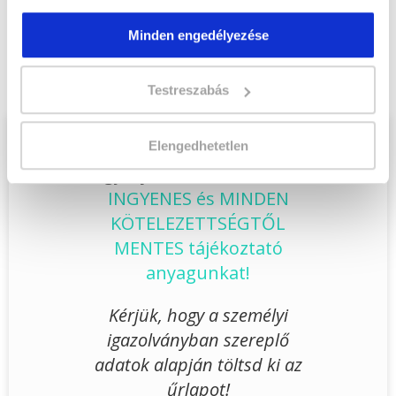
Végezd el
Vám-, jövedéki- és termékdíj
asszisztens szakképesítés tanfolyam -
Minden engedélyezése
Székesfehérvár
tanfolyamunkat és váltsd
valóra az álmaidat!
Testreszabás
Töltsd ki adatlapunkat,
Elengedhetetlen
hogy eljuttathassuk Hozzád
INGYENES és MINDEN
KÖTELEZETTSÉGTŐL
MENTES tájékoztató
anyagunkat!
Kérjük, hogy a személyi
igazolványban szereplő
adatok alapján töltsd ki az
űrlapot!