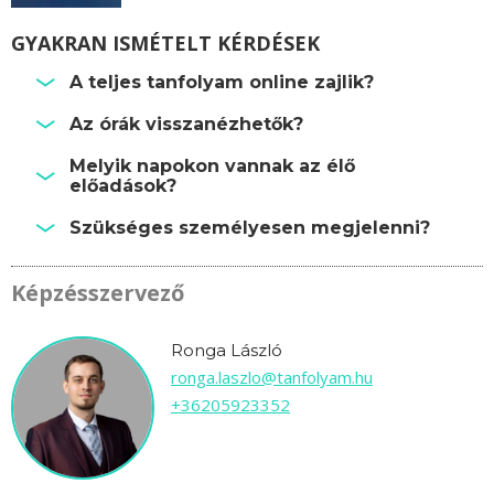
GYAKRAN ISMÉTELT KÉRDÉSEK
A teljes tanfolyam online zajlik?
Az órák visszanézhetők?
Melyik napokon vannak az élő
előadások?
Szükséges személyesen megjelenni?
Képzésszervező
Ronga László
ronga.laszlo@tanfolyam.hu
+36205923352