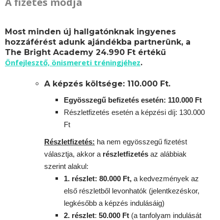
A fizetés módja
Most minden új hallgatónknak ingyenes
hozzáférést adunk ajándékba partnerünk, a
The Bright Academy 24.990 Ft értékű
Önfejlesztő, önismereti tréningjéhez
.
A képzés költsége: 110.000 Ft.
Egyösszegű befizetés esetén: 110.000 Ft
Részletfizetés esetén a képzési díj: 130.000
Ft
Részletfizetés:
ha nem egyösszegű fizetést
választja, akkor a
részletfizetés
az alábbiak
szerint alakul:
1. részlet: 80.000 Ft,
a kedvezmények az
első részletből levonhatók
(jelentkezéskor,
legkésőbb a képzés indulásáig)
2. részlet
:
5
0.000 Ft
(a tanfolyam indulását