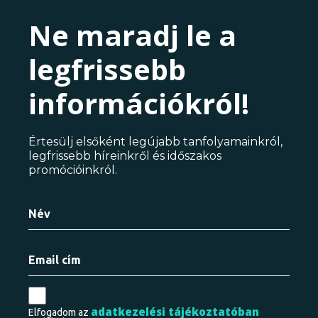
Ne maradj le a
legfrissebb
információkról!
Értesülj elsőként legújabb tanfolyamainkról,
legfrissebb híreinkről és időszakos
promócióinkról.
adatkezelési tájékoztatóban
Elfogadom az